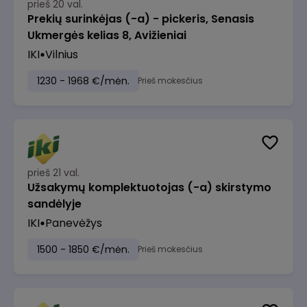
prieš 20 val.
Prekių surinkėjas (-a) - pickeris, Senasis
Ukmergės kelias 8, Avižieniai
IKI
Vilnius
1230 - 1968 €/mėn.
Prieš mokesčius
prieš 21 val.
Užsakymų komplektuotojas (-a) skirstymo
sandėlyje
IKI
Panevėžys
1500 - 1850 €/mėn.
Prieš mokesčius