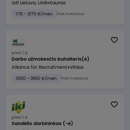
Lidl Lietuva, UAB
Kaunas
1715 - 2170 €/mėn.
Prieš mokesčius
prieš 1 d.
Darbo užmokesčio buhalteris(ė)
Alliance for Recruitment
Vilnius
3000 - 3650 €/mėn.
Prieš mokesčius
prieš 1 d.
Sandėlio darbininkas (-ė)