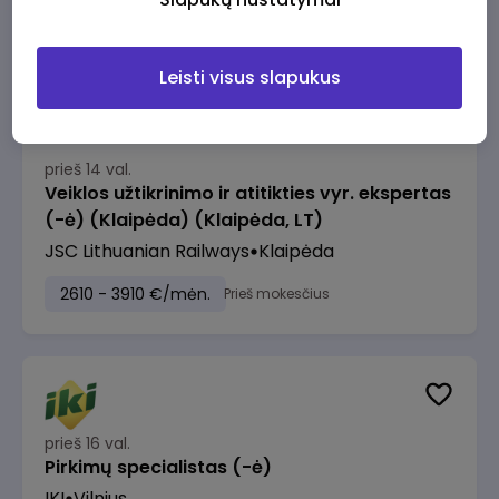
2610 - 3910 €/mėn.
Prieš mokesčius
Leisti visus slapukus
prieš 14 val.
Veiklos užtikrinimo ir atitikties vyr. ekspertas
(-ė) (Klaipėda) (Klaipėda, LT)
JSC Lithuanian Railways
Klaipėda
2610 - 3910 €/mėn.
Prieš mokesčius
prieš 16 val.
Pirkimų specialistas (-ė)
IKI
Vilnius