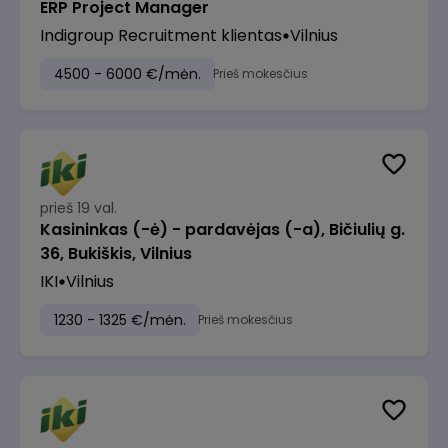
ERP Project Manager
Indigroup Recruitment klientas
Vilnius
4500 - 6000 €/mėn.
Prieš mokesčius
prieš 19 val.
Kasininkas (-ė) - pardavėjas (-a), Bičiulių g.
36, Bukiškis, Vilnius
IKI
Vilnius
1230 - 1325 €/mėn.
Prieš mokesčius