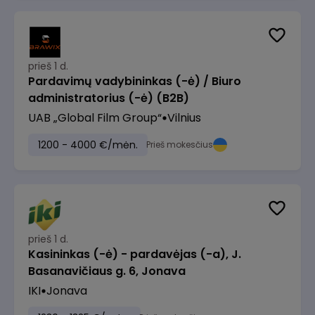
prieš 1 d.
Pardavimų vadybininkas (-ė) / Biuro
administratorius (-ė) (B2B)
UAB „Global Film Group“
Vilnius
1200 - 4000 €/mėn.
Prieš mokesčius
prieš 1 d.
Kasininkas (-ė) - pardavėjas (-a), J.
Basanavičiaus g. 6, Jonava
IKI
Jonava