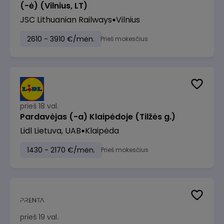
(-ė) (Vilnius, LT)
JSC Lithuanian Railways
Vilnius
2610 - 3910 €/mėn.
Prieš mokesčius
prieš 18 val.
Pardavėjas (-a) Klaipėdoje (Tilžės g.)
Lidl Lietuva, UAB
Klaipėda
1430 - 2170 €/mėn.
Prieš mokesčius
prieš 19 val.