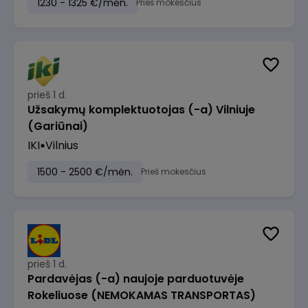
1230 - 1325 €/mėn.
Prieš mokesčius
prieš 1 d.
Užsakymų komplektuotojas (-a) Vilniuje
(Gariūnai)
IKI
Vilnius
1500 - 2500 €/mėn.
Prieš mokesčius
prieš 1 d.
Pardavėjas (-a) naujoje parduotuvėje
Rokeliuose (NEMOKAMAS TRANSPORTAS)