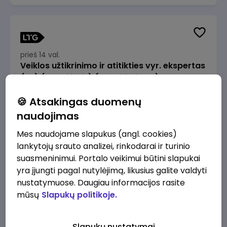
prieš 14 val.
Veiklos užtikrinimo ir atitikties vyr. ekspertas
(-ė) (Radviliškis) (Radviliškis, LT)
JSC Lithuanian Railways
Radviliškis
🍪 Atsakingas duomenų
2610 - 3910 €/mėn.
Prieš mokesčius
naudojimas
Mes naudojame slapukus (angl. cookies)
lankytojų srauto analizei, rinkodarai ir turinio
suasmeninimui. Portalo veikimui būtini slapukai
yra įjungti pagal nutylėjimą, likusius galite valdyti
prieš 14 val.
nustatymuose. Daugiau informacijos rasite
Veiklos užtikrinimo ir atitikties vyr. ekspertas
mūsų
Slapukų politikoje.
(-ė) (Kaunas) (Kaunas, LT)
JSC Lithuanian Railways
Kaunas
Slapukų nustatymai