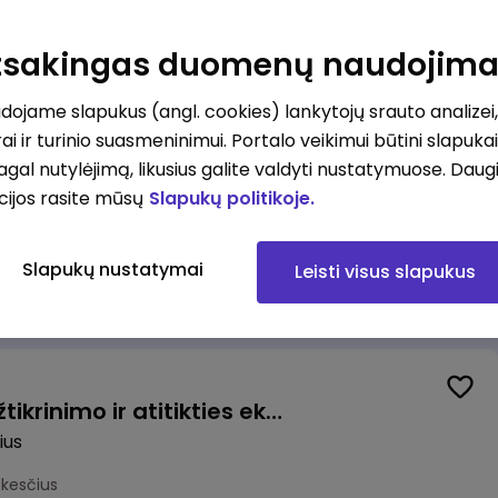
ovė (-as)
Atsakingas duomenų naudojim
mokesčius
ojame slapukus (angl. cookies) lankytojų srauto analizei,
ai ir turinio suasmeninimui. Portalo veikimui būtini slapuka
pagal nutylėjimą, likusius galite valdyti nustatymuose. Daug
cijos rasite mūsų
Slapukų politikoje.
Užsakymų komplektuotojas (-a) Pieno ir mėsos sandėlyje
Slapukų nustatymai
Leisti visus slapukus
okesčius
Vyriausiasis veiklos užtikrinimo ir atitikties ekspertas (-ė) (Vilnius, LT)
ius
okesčius