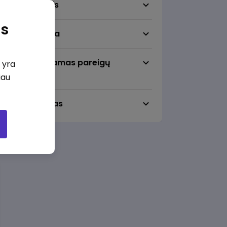
Darbo sritis
as
Darbo vieta
Pageidaujamas pareigų
i yra
lygmuo
iau
Darbo laikas