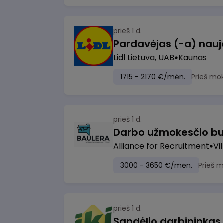
prieš 1 d.
Lidl Lietuva, UAB
Kaunas
1715 - 2170 €/mėn.
Prieš mo
prieš 1 d.
Darbo užmokesčio bu
Alliance for Recruitment
Vi
3000 - 3650 €/mėn.
Prieš 
prieš 1 d.
Sandėlio darbininkas