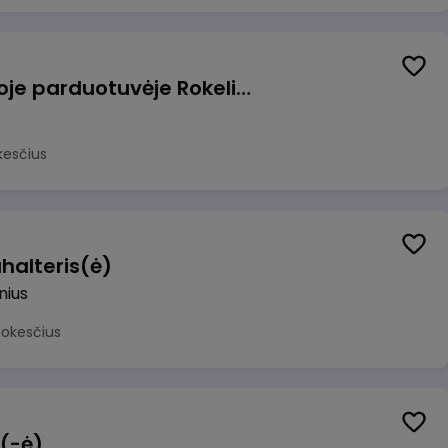
Pardavėjas (-a) naujoje parduotuvėje Rokeliuose (NEMOKAMAS TRANSPORTAS)
kesčius
halteris(ė)
lnius
mokesčius
 (-ė)