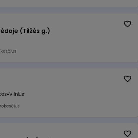
ėdoje (Tilžės g.)
okesčius
tas
Vilnius
mokesčius