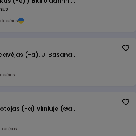
Pardavimų vadybininkas (-ė) / Biuro administratorius (-ė) (B2B)
nius
okesčius
Kasininkas (-ė) - pardavėjas (-a), J. Basanavičiaus g. 6, Jonava
kesčius
Užsakymų komplektuotojas (-a) Vilniuje (Gariūnai)
okesčius