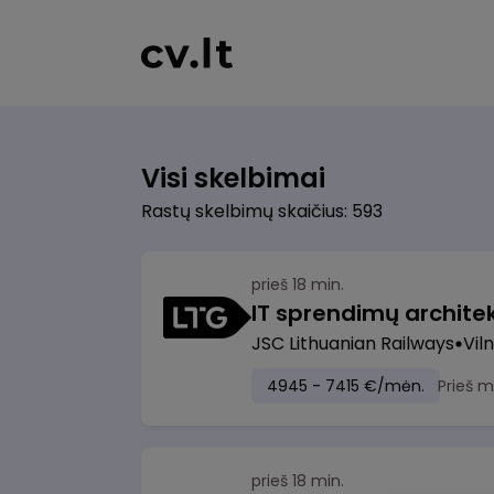
Visi skelbimai
Rastų skelbimų skaičius: 593
prieš 18 min.
IT sprendimų architekt
JSC Lithuanian Railways
Viln
4945 - 7415 €/mėn.
Prieš 
prieš 18 min.