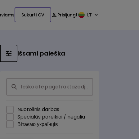
aviams
Sukurti CV
Prisijungti
LT
Išsami paieška
Nuotolinis darbas
Specialūs poreikiai / negalia
Вітаємо українців