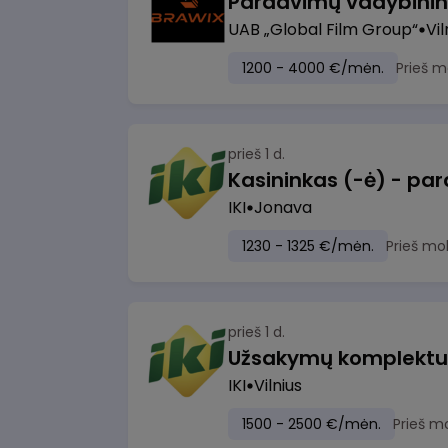
UAB „Global Film Group“
Vil
1200 - 4000 €/mėn.
Prieš m
prieš 1 d.
IKI
Jonava
1230 - 1325 €/mėn.
Prieš mo
prieš 1 d.
IKI
Vilnius
1500 - 2500 €/mėn.
Prieš m