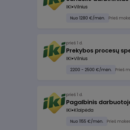
IKI
Vilnius
Nuo 1280 €/mėn.
Prieš moke
prieš 1 d.
Prekybos procesų spe
IKI
Vilnius
2200 - 2500 €/mėn.
Prieš 
prieš 1 d.
IKI
Klaipėda
Nuo 1155 €/mėn.
Prieš moke