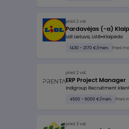
prieš 2 val.
Pardavėjas (-a) Klaip
Lidl Lietuva, UAB
Klaipėda
1430 - 2170 €/mėn.
Prieš m
prieš 2 val.
ERP Project Manager
Indigroup Recruitment klien
4500 - 6000 €/mėn.
Prieš 
prieš 3 val.