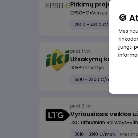
Pirkimų projektų vad
EPSO-G
Vilnius
🍪 
2900 - 4300 €/mėn.
Prieš 
Mes naud
rinkodar
įjungti 
prieš 1 val.
informa
IKI
Panevėžys
1500 - 2300 €/mėn.
Prieš m
prieš 2 val.
JSC Lithuanian Railways
Viln
2610 - 3910 €/mėn.
Prieš m