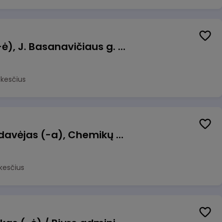
Pamainos vadovas (-ė), J. Basanavičiaus g. 6, Jonava
okesčius
Kasininkas (-ė) - pardavėjas (-a), Chemikų g. 1, Jonava
kesčius