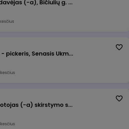
Kasininkas (-ė) - pardavėjas (-a), Bičiulių g. 36, Bukiškis, Vilnius
kesčius
Prekių surinkėjas (-a) - pickeris, Senasis Ukmergės kelias 8, Avižieniai
okesčius
Užsakymų komplektuotojas (-a) skirstymo sandėlyje
okesčius