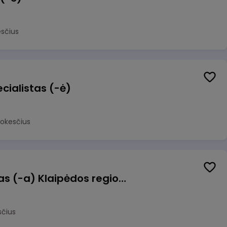
sčius
cialistas (-ė)
mokesčius
Pagalbinis darbuotojas (-a) Klaipėdos regioninėje kepykloje (indų plovime)
sčius