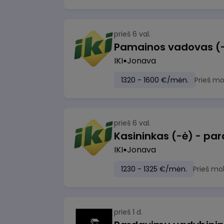
prieš 6 val.
IKI
Jonava
1320 - 1600 €/mėn.
Prieš m
prieš 6 val.
IKI
Jonava
1230 - 1325 €/mėn.
Prieš mo
prieš 1 d.