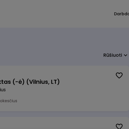
Darbd
Rūšiuoti
as (-ė) (Vilnius, LT)
ius
mokesčius