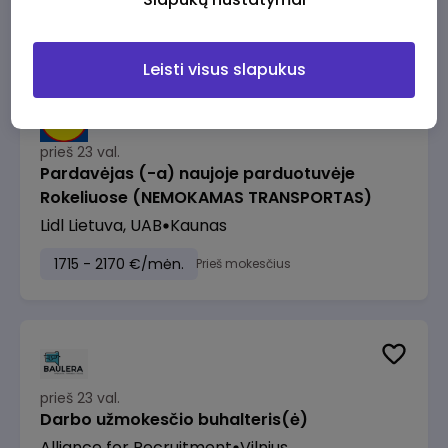
1500 - 2500 €/mėn.
Prieš mokesčius
Leisti visus slapukus
prieš 23 val.
Pardavėjas (-a) naujoje parduotuvėje
Rokeliuose (NEMOKAMAS TRANSPORTAS)
Lidl Lietuva, UAB
Kaunas
1715 - 2170 €/mėn.
Prieš mokesčius
prieš 23 val.
Darbo užmokesčio buhalteris(ė)
Alliance for Recruitment
Vilnius