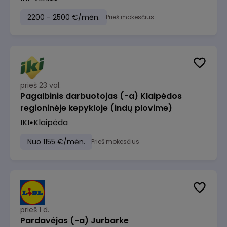
2200 - 2500 €/mėn.
Prieš mokesčius
prieš 23 val.
Pagalbinis darbuotojas (-a) Klaipėdos
regioninėje kepykloje (indų plovime)
IKI
Klaipėda
Nuo 1155 €/mėn.
Prieš mokesčius
prieš 1 d.
Pardavėjas (-a) Jurbarke