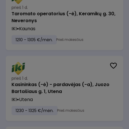
prieš 1 d.
Taromato operatorius (-ė), Keramikų g. 30,
Neveronys
IKI
Kaunas
1210 - 1305 €/mėn.
Prieš mokesčius
prieš 1 d.
Kasininkas (-ė) - pardavėjas (-a), Juozo
Bartašiaus g. 1, Utena
IKI
Utena
1230 - 1325 €/mėn.
Prieš mokesčius