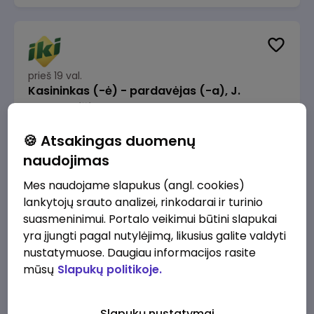
prieš 19 val.
Kasininkas (-ė) - pardavėjas (-a), J.
Basanavičiaus g. 6, Jonava
IKI
Jonava
🍪 Atsakingas duomenų
1230 - 1325 €/mėn.
Prieš mokesčius
naudojimas
Mes naudojame slapukus (angl. cookies)
lankytojų srauto analizei, rinkodarai ir turinio
suasmeninimui. Portalo veikimui būtini slapukai
yra įjungti pagal nutylėjimą, likusius galite valdyti
prieš 23 val.
nustatymuose. Daugiau informacijos rasite
Užsakymų komplektuotojas (-a) Vilniuje
mūsų
Slapukų politikoje.
(Gariūnai)
IKI
Vilnius
Slapukų nustatymai