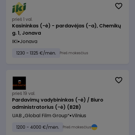
prieš 1 val.
Kasininkas (-ė) - pardavėjas (-a), Chemikų
g. 1, Jonava
IKI
Jonava
1230 - 1325 €/mėn.
Prieš mokesčius
prieš 19 val.
Pardavimų vadybininkas (-ė) / Biuro
administratorius (-ė) (B2B)
UAB „Global Film Group“
Vilnius
1200 - 4000 €/mėn.
Prieš mokesčius