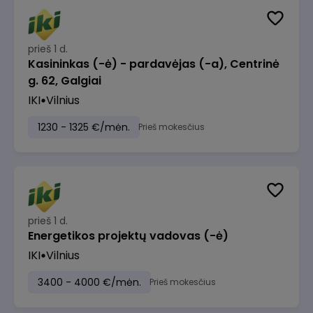
prieš 1 d.
Kasininkas (-ė) - pardavėjas (-a), Centrinė
g. 62, Galgiai
IKI
Vilnius
1230 - 1325 €/mėn.
Prieš mokesčius
prieš 1 d.
Energetikos projektų vadovas (-ė)
IKI
Vilnius
3400 - 4000 €/mėn.
Prieš mokesčius