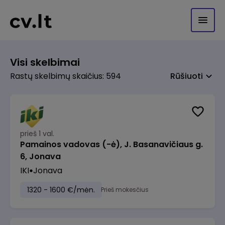
Visi skelbimai
Rastų skelbimų skaičius: 594
Rūšiuoti
prieš 1 val.
Pamainos vadovas (-ė), J. Basanavičiaus g.
6, Jonava
IKI
Jonava
1320 - 1600 €/mėn.
Prieš mokesčius