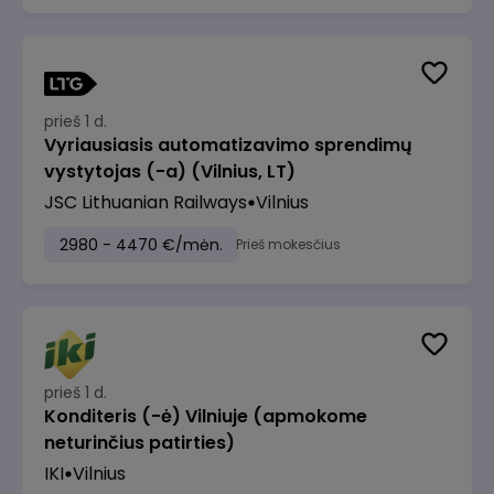
prieš 1 d.
Vyriausiasis automatizavimo sprendimų
vystytojas (-a) (Vilnius, LT)
JSC Lithuanian Railways
Vilnius
2980 - 4470 €/mėn.
Prieš mokesčius
prieš 1 d.
Konditeris (-ė) Vilniuje (apmokome
neturinčius patirties)
IKI
Vilnius