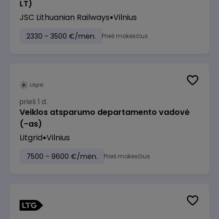
LT)
JSC Lithuanian Railways
Vilnius
2330 - 3500 €/mėn.
Prieš mokesčius
prieš 1 d.
Veiklos atsparumo departamento vadovė
(-as)
Litgrid
Vilnius
7500 - 9600 €/mėn.
Prieš mokesčius