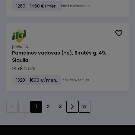
1260 - 1460 €/mėn.
Prieš mokesčius
prieš 1 d.
Pamainos vadovas (-ė), Birutės g. 49,
Šiauliai
IKI
Šiauliai
1320 - 1600 €/mėn.
Prieš mokesčius
1
2
3