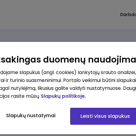
Darbd
Atsakingas duomenų naudojim
ojame slapukus (angl. cookies) lankytojų srauto analizei,
ai ir turinio suasmeninimui. Portalo veikimui būtini slapuka
pagal nutylėjimą, likusius galite valdyti nustatymuose. Daug
cijos rasite mūsų
Slapukų politikoje.
Slapukų nustatymai
Leisti visus slapukus