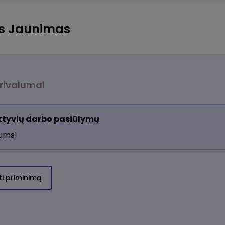
us Jaunimas
rivalumai
aktyvių darbo pasiūlymų
jums!
ti priminimą