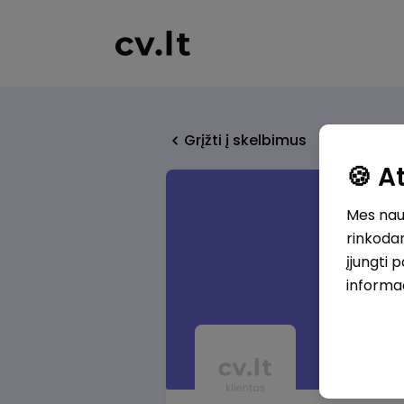
Grįžti į skelbimus
🍪 
Mes naud
rinkodar
įjungti 
informa