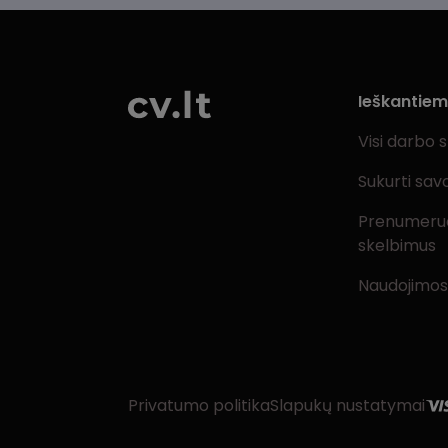
Ieškantie
Visi darbo 
Sukurti sav
Prenumeru
skelbimus
Naudojimos
Privatumo politika
Slapukų nustatymai