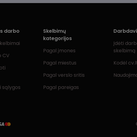
ms darbo
Skelbimų
Darbdav
kategorijos
skelbimai
Įdėti dar
Pagal įmones
skelbimą
o CV
Pagal miestus
Kodėl cv.l
oti
Pagal verslo sritis
Naudojimo
i sąlygos
Pagal pareigas