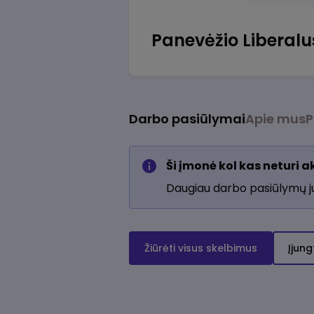
Panevėžio Liberal
Darbo pasiūlymai
Apie mus
P
Ši įmonė kol kas neturi 
Daugiau darbo pasiūlymų 
Žiūrėti visus skelbimus
Įjung