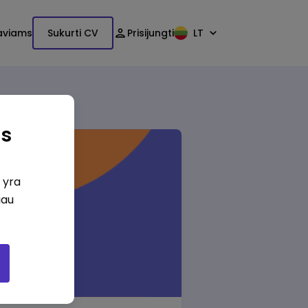
aviams
Sukurti CV
Prisijungti
LT
as
i yra
iau