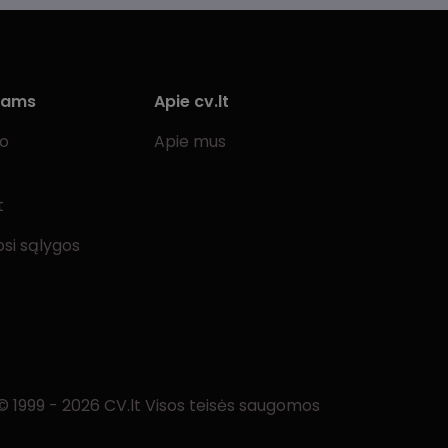
iams
Apie cv.lt
bo
Apie mus
t
si sąlygos
© 1999 - 2026 CV.lt Visos teisės saugomos