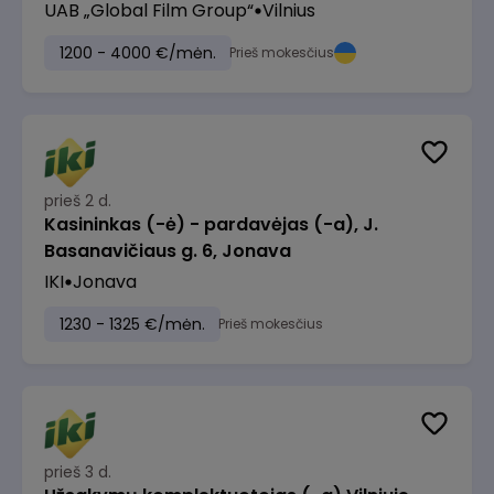
UAB „Global Film Group“
Vilnius
1200 - 4000 €/mėn.
Prieš mokesčius
prieš 2 d.
Kasininkas (-ė) - pardavėjas (-a), J.
Basanavičiaus g. 6, Jonava
IKI
Jonava
1230 - 1325 €/mėn.
Prieš mokesčius
prieš 3 d.