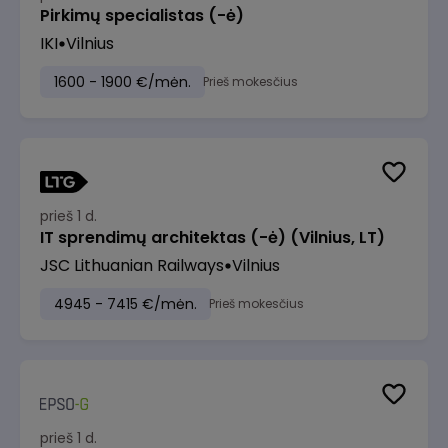
Pirkimų specialistas (-ė)
IKI
Vilnius
1600 - 1900 €/mėn.
Prieš mokesčius
prieš 1 d.
IT sprendimų architektas (-ė) (Vilnius, LT)
JSC Lithuanian Railways
Vilnius
4945 - 7415 €/mėn.
Prieš mokesčius
prieš 1 d.