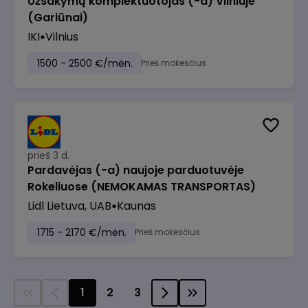
Užsakymų komplektuotojas (-a) Vilniuje
(Gariūnai)
IKI
Vilnius
1500 - 2500 €/mėn.
Prieš mokesčius
prieš 3 d.
Pardavėjas (-a) naujoje parduotuvėje
Rokeliuose (NEMOKAMAS TRANSPORTAS)
Lidl Lietuva, UAB
Kaunas
1715 - 2170 €/mėn.
Prieš mokesčius
1
2
3