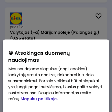
prieš 1 d.
Valytojas (-a) Marijampolėje (Palangos g.)
(0,25 etatu)
Lidl Lietuva, UAB
Marijampolė
🍪 Atsakingas duomenų
289 - 337 €/mėn.
Prieš mokesčius
naudojimas
Mes naudojame slapukus (angl. cookies)
lankytojų srauto analizei, rinkodarai ir turinio
suasmeninimui. Portalo veikimui būtini slapukai
yra įjungti pagal nutylėjimą, likusius galite valdyti
prieš 1 d.
nustatymuose. Daugiau informacijos rasite
Talent Development Project Manager (fixed
mūsų
Slapukų politikoje.
term - 1.5 years)
Lidl Lietuva, UAB
Vilnius