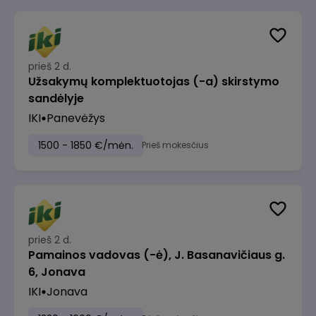
prieš 2 d.
Užsakymų komplektuotojas (-a) skirstymo
sandėlyje
IKI
Panevėžys
1500 - 1850 €/mėn.
Prieš mokesčius
prieš 2 d.
Pamainos vadovas (-ė), J. Basanavičiaus g.
6, Jonava
IKI
Jonava