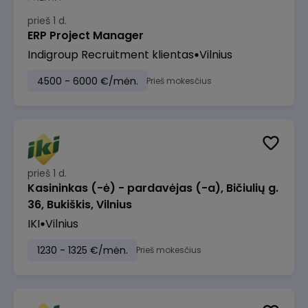
prieš 1 d.
ERP Project Manager
Indigroup Recruitment klientas
Vilnius
4500 - 6000 €/mėn.
Prieš mokesčius
prieš 1 d.
Kasininkas (-ė) - pardavėjas (-a), Bičiulių g.
36, Bukiškis, Vilnius
IKI
Vilnius
1230 - 1325 €/mėn.
Prieš mokesčius