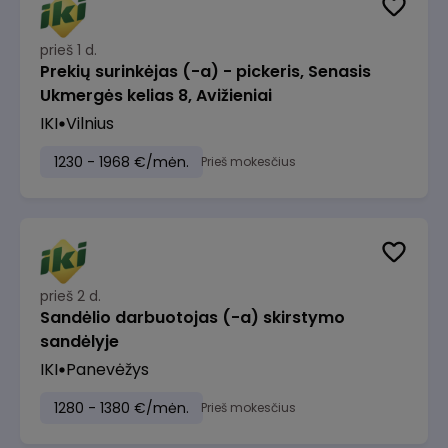
prieš 1 d.
Prekių surinkėjas (-a) - pickeris, Senasis
Ukmergės kelias 8, Avižieniai
IKI
Vilnius
1230 - 1968 €/mėn.
Prieš mokesčius
prieš 2 d.
Sandėlio darbuotojas (-a) skirstymo
sandėlyje
IKI
Panevėžys
1280 - 1380 €/mėn.
Prieš mokesčius