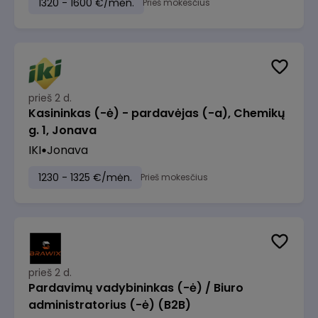
1320 - 1600 €/mėn.
Prieš mokesčius
prieš 2 d.
Kasininkas (-ė) - pardavėjas (-a), Chemikų
g. 1, Jonava
IKI
Jonava
1230 - 1325 €/mėn.
Prieš mokesčius
prieš 2 d.
Pardavimų vadybininkas (-ė) / Biuro
administratorius (-ė) (B2B)