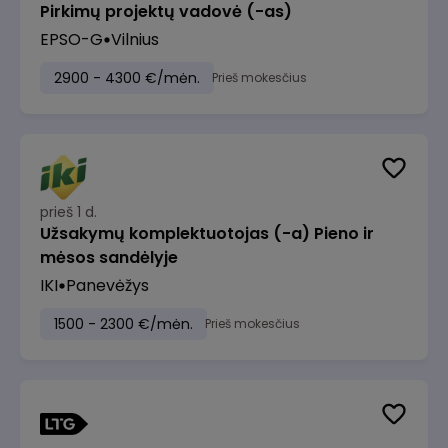
Pirkimų projektų vadovė (-as)
EPSO-G
Vilnius
2900 - 4300 €/mėn.
Prieš mokesčius
prieš 1 d.
Užsakymų komplektuotojas (-a) Pieno ir
mėsos sandėlyje
IKI
Panevėžys
1500 - 2300 €/mėn.
Prieš mokesčius