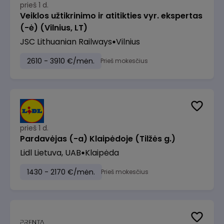
prieš 1 d.
Veiklos užtikrinimo ir atitikties vyr. ekspertas
(-ė) (Vilnius, LT)
JSC Lithuanian Railways
Vilnius
2610 - 3910 €/mėn.
Prieš mokesčius
prieš 1 d.
Pardavėjas (-a) Klaipėdoje (Tilžės g.)
Lidl Lietuva, UAB
Klaipėda
1430 - 2170 €/mėn.
Prieš mokesčius