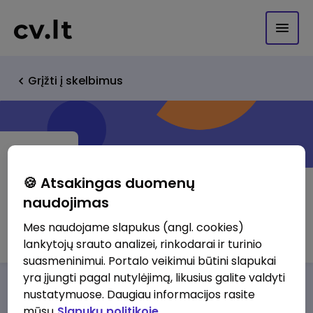
Grįžti į skelbimus
🍪 Atsakingas duomenų
naudojimas
Peer Industries
Mes naudojame slapukus (angl. cookies)
lankytojų srauto analizei, rinkodarai ir turinio
suasmeninimui. Portalo veikimui būtini slapukai
yra įjungti pagal nutylėjimą, likusius galite valdyti
Darbo pasiūlymai
Apie mus
Privalumai
nustatymuose. Daugiau informacijos rasite
mūsų
Slapukų politikoje.