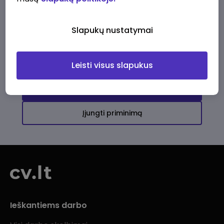
Ši įmonė kol kas neturi aktyvių
darbo pasiūlymų
Slapukų nustatymai
Daugiau darbo pasiūlymų jums!
Leisti visus slapukus
Žiūrėti visus skelbimus
Įjungti priminimą
Ieškantiems darbo