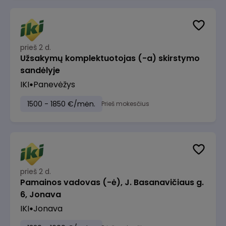
prieš 2 d.
Užsakymų komplektuotojas (-a) skirstymo
sandėlyje
IKI
Panevėžys
1500 - 1850 €/mėn.
Prieš mokesčius
prieš 2 d.
Pamainos vadovas (-ė), J. Basanavičiaus g.
6, Jonava
IKI
Jonava