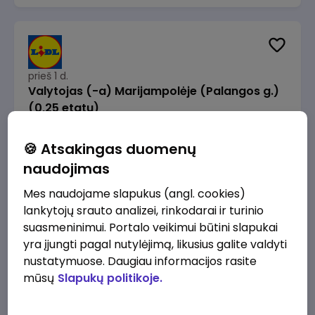
prieš 1 d.
Valytojas (-a) Marijampolėje (Palangos g.)
(0,25 etatu)
Lidl Lietuva, UAB
Marijampolė
🍪 Atsakingas duomenų
289 - 337 €/mėn.
Prieš mokesčius
naudojimas
Mes naudojame slapukus (angl. cookies)
lankytojų srauto analizei, rinkodarai ir turinio
suasmeninimui. Portalo veikimui būtini slapukai
yra įjungti pagal nutylėjimą, likusius galite valdyti
prieš 1 d.
nustatymuose. Daugiau informacijos rasite
Talent Development Project Manager (fixed
mūsų
Slapukų politikoje.
term - 1.5 years)
Lidl Lietuva, UAB
Vilnius