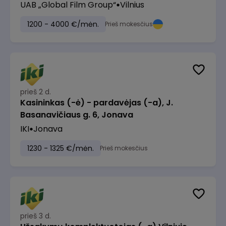
UAB „Global Film Group“
Vilnius
1200 - 4000 €/mėn.
Prieš mokesčius
prieš 2 d.
Kasininkas (-ė) - pardavėjas (-a), J.
Basanavičiaus g. 6, Jonava
IKI
Jonava
1230 - 1325 €/mėn.
Prieš mokesčius
prieš 3 d.