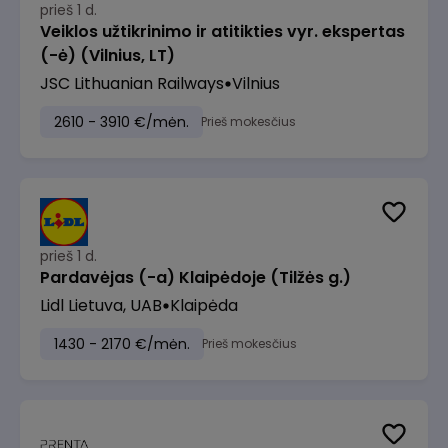
prieš 1 d.
Veiklos užtikrinimo ir atitikties vyr. ekspertas
(-ė) (Vilnius, LT)
JSC Lithuanian Railways
Vilnius
2610 - 3910 €/mėn.
Prieš mokesčius
prieš 1 d.
Pardavėjas (-a) Klaipėdoje (Tilžės g.)
Lidl Lietuva, UAB
Klaipėda
1430 - 2170 €/mėn.
Prieš mokesčius