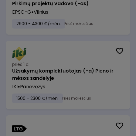
Pirkimų projektų vadovė (-as)
EPSO-G
Vilnius
2900 - 4300 €/mėn.
Prieš mokesčius
prieš 1 d.
Užsakymų komplektuotojas (-a) Pieno ir
mėsos sandėlyje
IKI
Panevėžys
1500 - 2300 €/mėn.
Prieš mokesčius