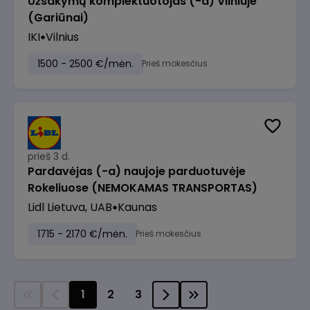
Užsakymų komplektuotojas (-a) Vilniuje
(Gariūnai)
IKI
Vilnius
1500 - 2500 €/mėn.
Prieš mokesčius
prieš 3 d.
Pardavėjas (-a) naujoje parduotuvėje
Rokeliuose (NEMOKAMAS TRANSPORTAS)
Lidl Lietuva, UAB
Kaunas
1715 - 2170 €/mėn.
Prieš mokesčius
1
2
3