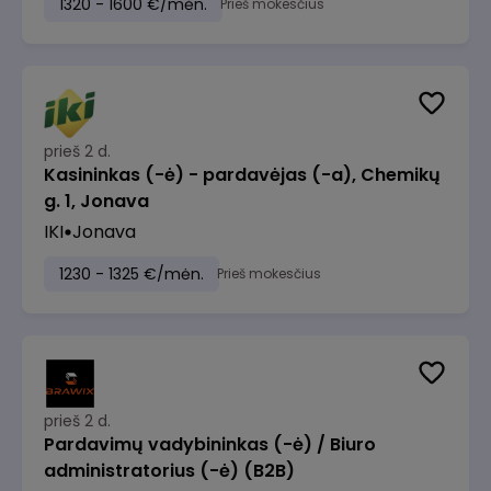
1320 - 1600 €/mėn.
Prieš mokesčius
prieš 2 d.
Kasininkas (-ė) - pardavėjas (-a), Chemikų
g. 1, Jonava
IKI
Jonava
1230 - 1325 €/mėn.
Prieš mokesčius
prieš 2 d.
Pardavimų vadybininkas (-ė) / Biuro
administratorius (-ė) (B2B)