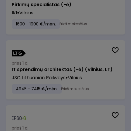
Pirkimų specialistas (-ė)
IKI
Vilnius
1600 - 1900 €/mėn.
Prieš mokesčius
prieš 1 d.
IT sprendimų architektas (-ė) (Vilnius, LT)
JSC Lithuanian Railways
Vilnius
4945 - 7415 €/mėn.
Prieš mokesčius
prieš 1 d.