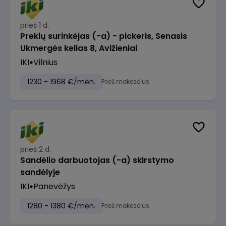
prieš 1 d.
Prekių surinkėjas (-a) - pickeris, Senasis
Ukmergės kelias 8, Avižieniai
IKI
Vilnius
1230 - 1968 €/mėn.
Prieš mokesčius
prieš 2 d.
Sandėlio darbuotojas (-a) skirstymo
sandėlyje
IKI
Panevėžys
1280 - 1380 €/mėn.
Prieš mokesčius