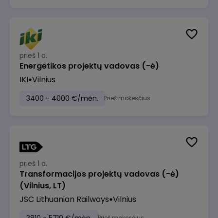
prieš 1 d.
Energetikos projektų vadovas (-ė)
IKI
Vilnius
3400 - 4000 €/mėn.
Prieš mokesčius
prieš 1 d.
Transformacijos projektų vadovas (-ė)
(Vilnius, LT)
JSC Lithuanian Railways
Vilnius
Prieš mokesčius