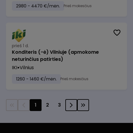
2980 - 4470 €/mėn.
Prieš mokesčius
prieš 1 d.
Konditeris (-ė) Vilniuje (apmokome
neturinčius patirties)
IKI
Vilnius
1260 - 1460 €/mėn.
Prieš mokesčius
1
2
3