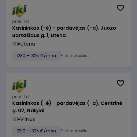
prieš 1 d.
Kasininkas (-ė) - pardavėjas (-a), Juozo
Bartašiaus g. 1, Utena
IKI
Utena
1230 - 1325 €/mėn.
Prieš mokesčius
prieš 1 d.
Kasininkas (-ė) - pardavėjas (-a), Centrinė
g. 62, Galgiai
IKI
Vilnius
1230 - 1325 €/mėn.
Prieš mokesčius