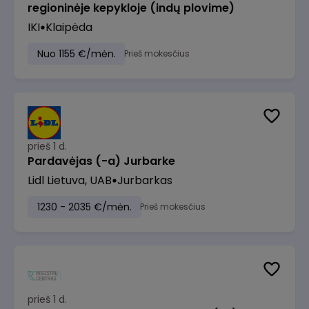
regioninėje kepykloje (indų plovime)
IKI
Klaipėda
Nuo 1155 €/mėn.
Prieš mokesčius
prieš 1 d.
Pardavėjas (-a) Jurbarke
Lidl Lietuva, UAB
Jurbarkas
1230 - 2035 €/mėn.
Prieš mokesčius
prieš 1 d.