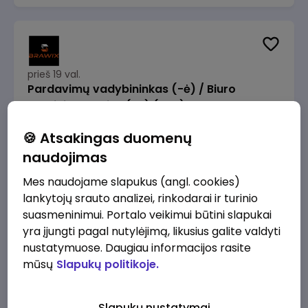
prieš 19 val.
Pardavimų vadybininkas (-ė) / Biuro
administratorius (-ė) (B2B)
UAB „Global Film Group“
Vilnius
🍪 Atsakingas duomenų
1200 - 4000 €/mėn.
Prieš mokesčius
naudojimas
Mes naudojame slapukus (angl. cookies)
lankytojų srauto analizei, rinkodarai ir turinio
suasmeninimui. Portalo veikimui būtini slapukai
yra įjungti pagal nutylėjimą, likusius galite valdyti
prieš 20 val.
nustatymuose. Daugiau informacijos rasite
Kasininkas (-ė) - pardavėjas (-a), J.
mūsų
Slapukų politikoje.
Basanavičiaus g. 6, Jonava
IKI
Jonava
Slapukų nustatymai