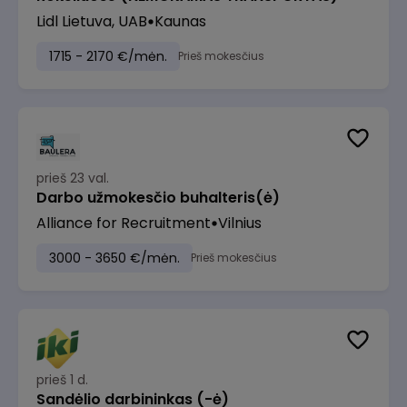
Lidl Lietuva, UAB
Kaunas
1715 - 2170 €/mėn.
Prieš mokesčius
prieš 23 val.
Darbo užmokesčio buhalteris(ė)
Alliance for Recruitment
Vilnius
3000 - 3650 €/mėn.
Prieš mokesčius
prieš 1 d.
Sandėlio darbininkas (-ė)