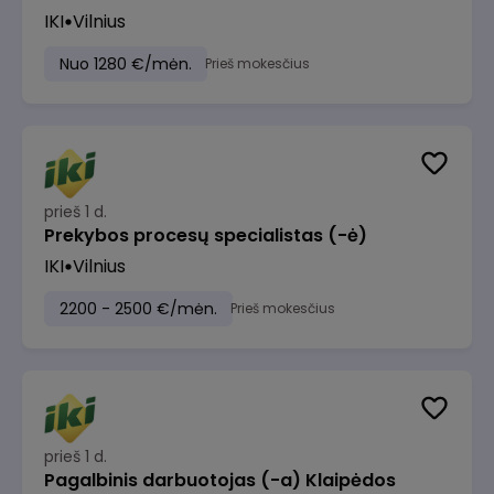
IKI
Vilnius
Nuo 1280 €/mėn.
Prieš mokesčius
prieš 1 d.
Prekybos procesų specialistas (-ė)
IKI
Vilnius
2200 - 2500 €/mėn.
Prieš mokesčius
prieš 1 d.
Pagalbinis darbuotojas (-a) Klaipėdos