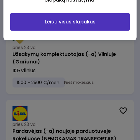
1230 - 1325 €/mėn.
Prieš mokesčius
Leisti visus slapukus
prieš 23 val.
Užsakymų komplektuotojas (-a) Vilniuje
(Gariūnai)
IKI
Vilnius
1500 - 2500 €/mėn.
Prieš mokesčius
prieš 23 val.
Pardavėjas (-a) naujoje parduotuvėje
Rokeliuose (NEMOKAMAS TRANSPORTAS)