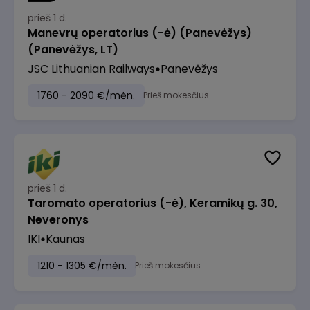
prieš 1 d.
Manevrų operatorius (-ė) (Panevėžys)
(Panevėžys, LT)
JSC Lithuanian Railways
Panevėžys
1760 - 2090 €/mėn.
Prieš mokesčius
prieš 1 d.
Taromato operatorius (-ė), Keramikų g. 30,
Neveronys
IKI
Kaunas
1210 - 1305 €/mėn.
Prieš mokesčius