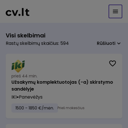
Visi skelbimai
Rastų skelbimų skaičius: 594
Rūšiuoti
prieš 44 min.
Užsakymų komplektuotojas (-a) skirstymo
sandėlyje
IKI
Panevėžys
1500 - 1850 €/mėn.
Prieš mokesčius