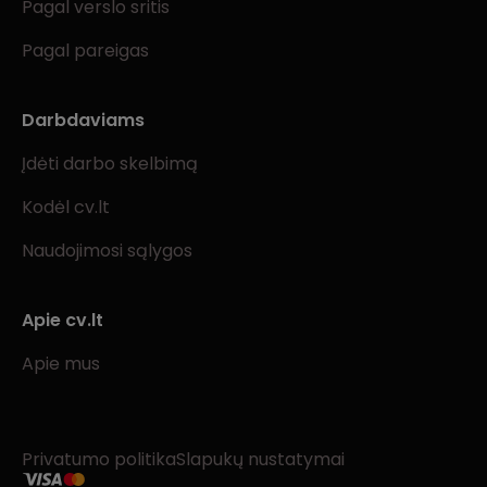
Pagal verslo sritis
Pagal pareigas
Darbdaviams
Įdėti darbo skelbimą
Kodėl cv.lt
Naudojimosi sąlygos
Apie cv.lt
Apie mus
Privatumo politika
Slapukų nustatymai