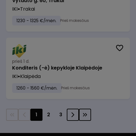
Vytauto g. 60, Trakai
IKI
Trakai
1230 - 1325 €/mėn.
Prieš mokesčius
prieš 1 d.
Konditeris (-ė) kepykloje Klaipėdoje
IKI
Klaipėda
1260 - 1560 €/mėn.
Prieš mokesčius
1
2
3