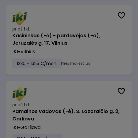
prieš 1 d.
Kasininkas (-ė) - pardavėjas (-a),
Jeruzalės g. 17, Vilnius
IKI
Vilnius
1230 - 1325 €/mėn.
Prieš mokesčius
prieš 1 d.
Pamainos vadovas (-ė), S. Lozoraičio g. 2,
Garliava
IKI
Garliava