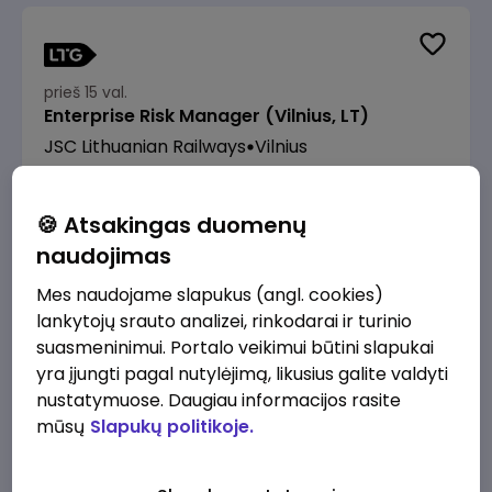
prieš 15 val.
Enterprise Risk Manager (Vilnius, LT)
JSC Lithuanian Railways
Vilnius
3200 - 4800 €/mėn.
Prieš mokesčius
🍪 Atsakingas duomenų
naudojimas
Mes naudojame slapukus (angl. cookies)
lankytojų srauto analizei, rinkodarai ir turinio
prieš 15 val.
suasmeninimui. Portalo veikimui būtini slapukai
Manevrų operatorius (-ė) (Panevėžys)
yra įjungti pagal nutylėjimą, likusius galite valdyti
(Panevėžys, LT)
nustatymuose. Daugiau informacijos rasite
JSC Lithuanian Railways
Panevėžys
mūsų
Slapukų politikoje.
1760 - 2090 €/mėn.
Prieš mokesčius