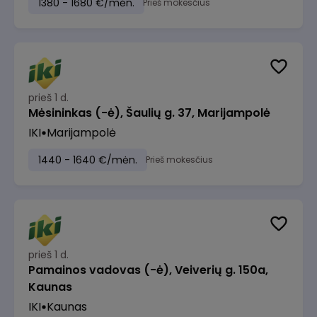
1380 - 1680 €/mėn.
Prieš mokesčius
prieš 1 d.
Mėsininkas (-ė), Šaulių g. 37, Marijampolė
IKI
Marijampolė
1440 - 1640 €/mėn.
Prieš mokesčius
prieš 1 d.
Pamainos vadovas (-ė), Veiverių g. 150a,
Kaunas
IKI
Kaunas