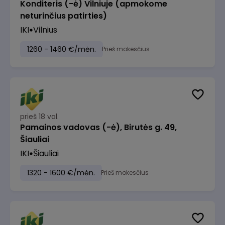
Konditeris (-ė) Vilniuje (apmokome
neturinčius patirties)
IKI
Vilnius
1260 - 1460 €/mėn.
Prieš mokesčius
prieš 18 val.
Pamainos vadovas (-ė), Birutės g. 49,
Šiauliai
IKI
Šiauliai
1320 - 1600 €/mėn.
Prieš mokesčius