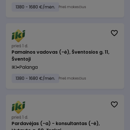
1380 - 1680 €/mėn.
Prieš mokesčius
prieš 1 d.
Pamainos vadovas (-ė), Šventosios g. 11,
Šventoji
IKI
Palanga
1380 - 1680 €/mėn.
Prieš mokesčius
prieš 1 d.
Pardavėjas (-a) - konsultantas (-ė),