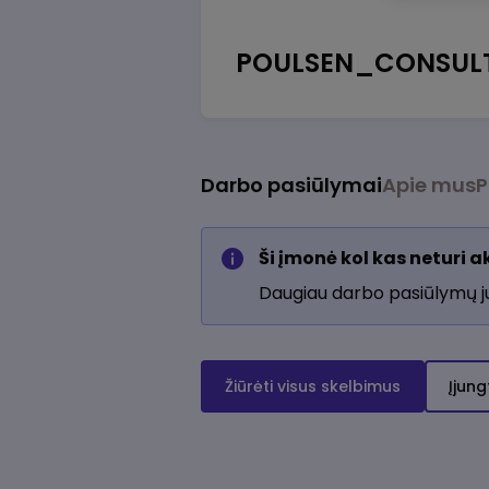
POULSEN_CONSUL
Darbo pasiūlymai
Apie mus
P
Ši įmonė kol kas neturi 
Daugiau darbo pasiūlymų 
Žiūrėti visus skelbimus
Įjung