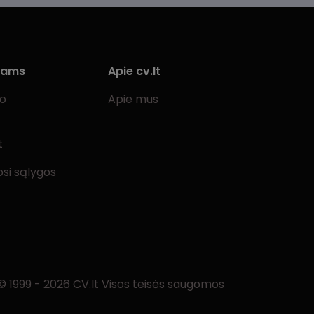
iams
Apie cv.lt
bo
Apie mus
t
si sąlygos
© 1999 - 2026 CV.lt Visos teisės saugomos