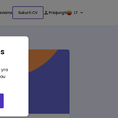
aviams
Sukurti CV
Prisijungti
LT
as
i yra
iau