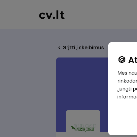
Grįžti į skelbimus
🍪 
Mes naud
rinkodar
įjungti 
informa