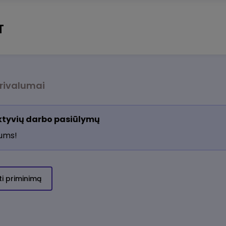
T
rivalumai
aktyvių darbo pasiūlymų
jums!
ti priminimą