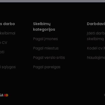
ms darbo
Skelbimų
Darbdav
kategorijos
skelbimai
Įdėti dar
Pagal įmones
skelbimą
o CV
Pagal miestus
Kodėl cv.l
oti
Pagal verslo sritis
Naudojimo
i sąlygos
Pagal pareigas