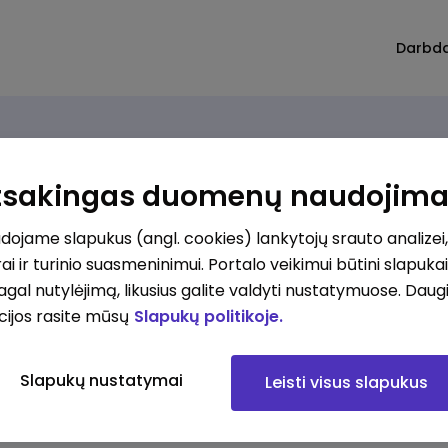
Darbd
Atsakingas duomenų naudojim
ojame slapukus (angl. cookies) lankytojų srauto analizei,
ai ir turinio suasmeninimui. Portalo veikimui būtini slapuka
pagal nutylėjimą, likusius galite valdyti nustatymuose. Daug
cijos rasite mūsų
Slapukų politikoje.
Slapukų nustatymai
Leisti visus slapukus