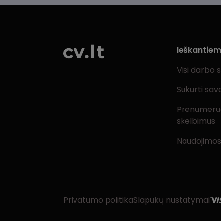
Ieškantie
Visi darbo 
Sukurti sav
Prenumeru
skelbimus
Naudojimos
Privatumo politika
Slapukų nustatymai