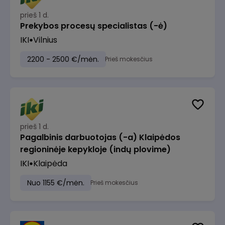
prieš 1 d.
Prekybos procesų specialistas (-ė)
IKI
Vilnius
2200 - 2500 €/mėn.
Prieš mokesčius
prieš 1 d.
Pagalbinis darbuotojas (-a) Klaipėdos
regioninėje kepykloje (indų plovime)
IKI
Klaipėda
Nuo 1155 €/mėn.
Prieš mokesčius