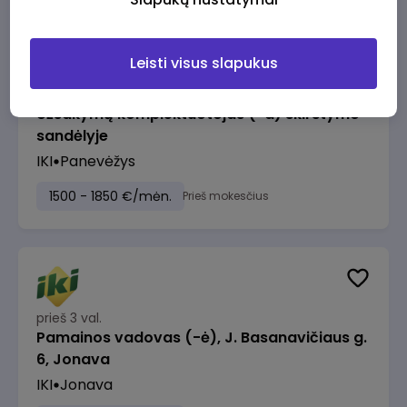
Leisti visus slapukus
prieš 3 val.
Užsakymų komplektuotojas (-a) skirstymo
sandėlyje
IKI
Panevėžys
1500 - 1850 €/mėn.
Prieš mokesčius
prieš 3 val.
Pamainos vadovas (-ė), J. Basanavičiaus g.
6, Jonava
IKI
Jonava