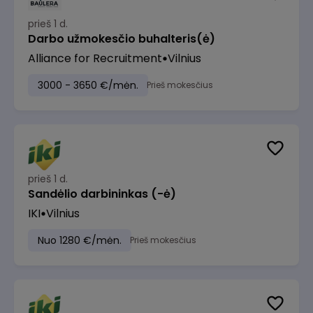
prieš 1 d.
Darbo užmokesčio buhalteris(ė)
Alliance for Recruitment
Vilnius
3000 - 3650 €/mėn.
Prieš mokesčius
prieš 1 d.
Sandėlio darbininkas (-ė)
IKI
Vilnius
Nuo 1280 €/mėn.
Prieš mokesčius