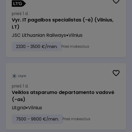
prieš 1 d.
Vyr. IT pagalbos specialistas (-ė) (Vilnius,
LT)
JSC Lithuanian Railways
Vilnius
2330 - 3500 €/mėn.
Prieš mokesčius
prieš 1 d.
Veiklos atsparumo departamento vadovė
(-as)
Litgrid
Vilnius
7500 - 9600 €/mėn.
Prieš mokesčius