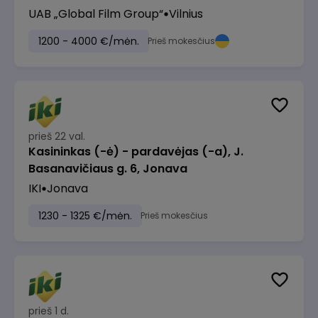
UAB „Global Film Group“
Vilnius
1200 - 4000 €/mėn.
Prieš mokesčius
prieš 22 val.
Kasininkas (-ė) - pardavėjas (-a), J.
Basanavičiaus g. 6, Jonava
IKI
Jonava
1230 - 1325 €/mėn.
Prieš mokesčius
prieš 1 d.