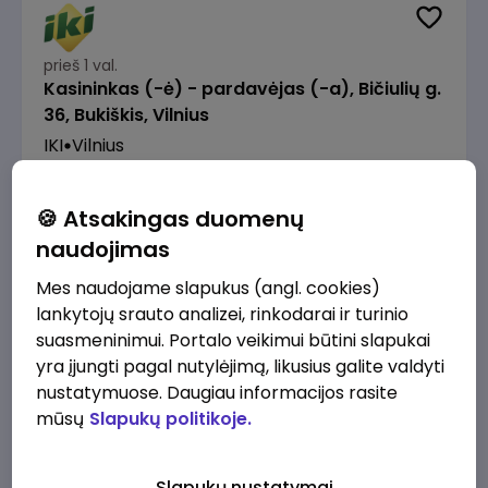
prieš 1 val.
Kasininkas (-ė) - pardavėjas (-a), Bičiulių g.
36, Bukiškis, Vilnius
IKI
Vilnius
1230 - 1325 €/mėn.
Prieš mokesčius
🍪 Atsakingas duomenų
naudojimas
Mes naudojame slapukus (angl. cookies)
lankytojų srauto analizei, rinkodarai ir turinio
prieš 1 val.
suasmeninimui. Portalo veikimui būtini slapukai
Prekių surinkėjas (-a) - pickeris, Senasis
yra įjungti pagal nutylėjimą, likusius galite valdyti
Ukmergės kelias 8, Avižieniai
nustatymuose. Daugiau informacijos rasite
IKI
Vilnius
mūsų
Slapukų politikoje.
1230 - 1968 €/mėn.
Prieš mokesčius
Slapukų nustatymai