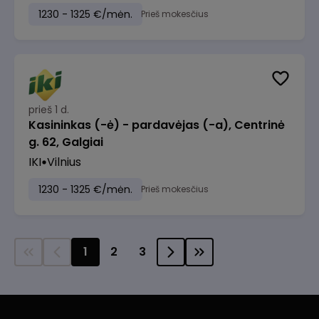
1230 - 1325 €/mėn.
Prieš mokesčius
prieš 1 d.
Kasininkas (-ė) - pardavėjas (-a), Centrinė
g. 62, Galgiai
IKI
Vilnius
1230 - 1325 €/mėn.
Prieš mokesčius
1
2
3