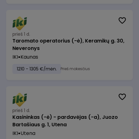
prieš 1 d.
Taromato operatorius (-ė), Keramikų g. 30,
Neveronys
IKI
Kaunas
1210 - 1305 €/mėn.
Prieš mokesčius
prieš 1 d.
Kasininkas (-ė) - pardavėjas (-a), Juozo
Bartašiaus g. 1, Utena
IKI
Utena