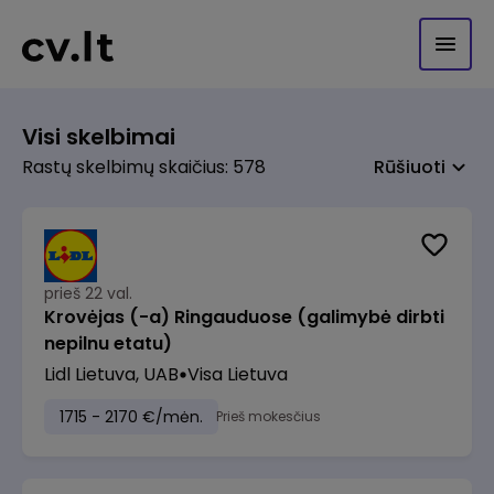
Visi skelbimai
Rastų skelbimų skaičius: 578
Rūšiuoti
prieš 22 val.
Krovėjas (-a) Ringauduose (galimybė dirbti
nepilnu etatu)
Lidl Lietuva, UAB
Visa Lietuva
1715 - 2170 €/mėn.
Prieš mokesčius