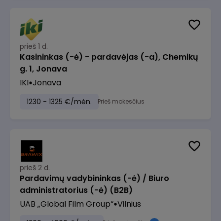
prieš 1 d.
Kasininkas (-ė) - pardavėjas (-a), Chemikų
g. 1, Jonava
IKI
Jonava
1230 - 1325 €/mėn.
Prieš mokesčius
prieš 2 d.
Pardavimų vadybininkas (-ė) / Biuro
administratorius (-ė) (B2B)
UAB „Global Film Group“
Vilnius