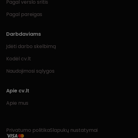
Pagal verslo sritis
Pagal pareigas
Darbdaviams
Įdėti darbo skelbimą
Kodėl cv.lt
Naudojimosi sąlygos
Apie cv.lt
Apie mus
Privatumo politika
Slapukų nustatymai