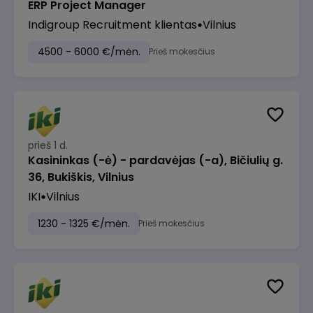
ERP Project Manager
Indigroup Recruitment klientas
Vilnius
4500 - 6000 €/mėn.
Prieš mokesčius
prieš 1 d.
Kasininkas (-ė) - pardavėjas (-a), Bičiulių g.
36, Bukiškis, Vilnius
IKI
Vilnius
1230 - 1325 €/mėn.
Prieš mokesčius