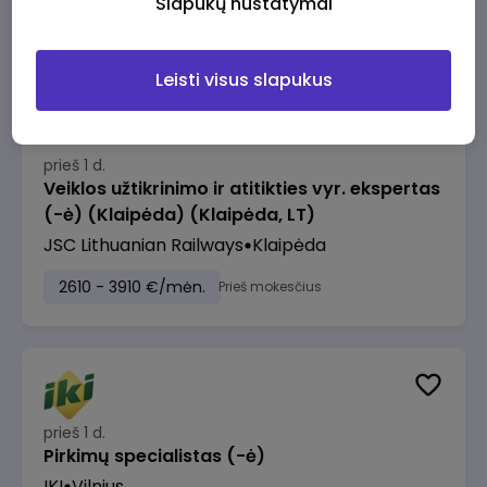
Slapukų nustatymai
2610 - 3910 €/mėn.
Prieš mokesčius
Leisti visus slapukus
prieš 1 d.
Veiklos užtikrinimo ir atitikties vyr. ekspertas
(-ė) (Klaipėda) (Klaipėda, LT)
JSC Lithuanian Railways
Klaipėda
2610 - 3910 €/mėn.
Prieš mokesčius
prieš 1 d.
Pirkimų specialistas (-ė)
IKI
Vilnius