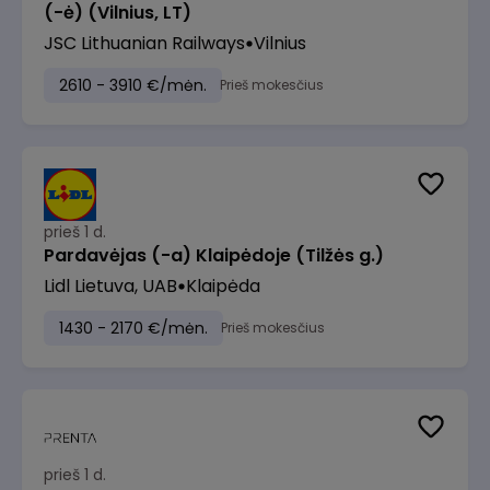
(-ė) (Vilnius, LT)
JSC Lithuanian Railways
Vilnius
2610 - 3910 €/mėn.
Prieš mokesčius
prieš 1 d.
Pardavėjas (-a) Klaipėdoje (Tilžės g.)
Lidl Lietuva, UAB
Klaipėda
1430 - 2170 €/mėn.
Prieš mokesčius
prieš 1 d.