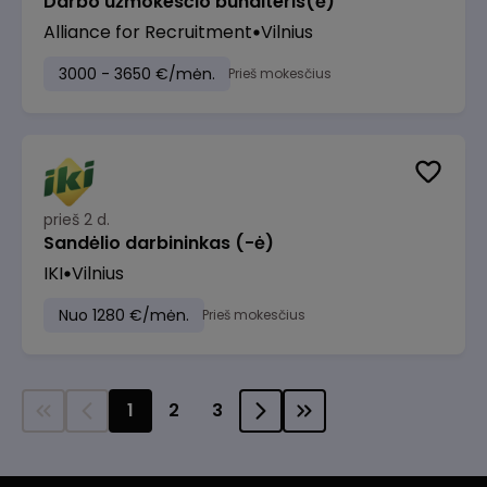
Darbo užmokesčio buhalteris(ė)
Alliance for Recruitment
Vilnius
3000 - 3650 €/mėn.
Prieš mokesčius
prieš 2 d.
Sandėlio darbininkas (-ė)
IKI
Vilnius
Nuo 1280 €/mėn.
Prieš mokesčius
1
2
3