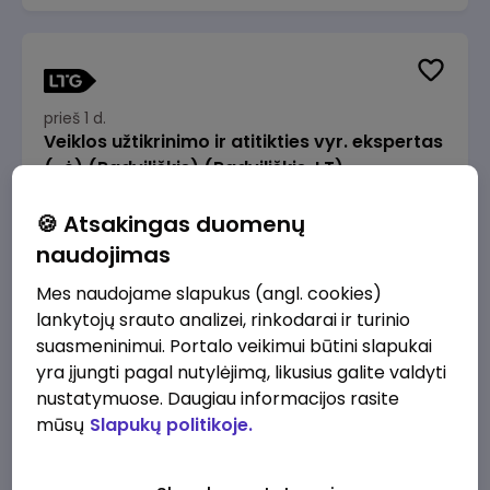
prieš 1 d.
Veiklos užtikrinimo ir atitikties vyr. ekspertas
(-ė) (Radviliškis) (Radviliškis, LT)
JSC Lithuanian Railways
Radviliškis
🍪 Atsakingas duomenų
2610 - 3910 €/mėn.
Prieš mokesčius
naudojimas
Mes naudojame slapukus (angl. cookies)
lankytojų srauto analizei, rinkodarai ir turinio
suasmeninimui. Portalo veikimui būtini slapukai
yra įjungti pagal nutylėjimą, likusius galite valdyti
prieš 1 d.
nustatymuose. Daugiau informacijos rasite
Veiklos užtikrinimo ir atitikties vyr. ekspertas
mūsų
Slapukų politikoje.
(-ė) (Kaunas) (Kaunas, LT)
JSC Lithuanian Railways
Kaunas