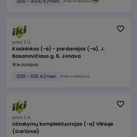
1200 - 4000 €/mėn.
Prieš mokesčius
prieš 2 d.
Kasininkas (-ė) - pardavėjas (-a), J.
Basanavičiaus g. 6, Jonava
IKI
Jonava
1230 - 1325 €/mėn.
Prieš mokesčius
prieš 2 d.
Užsakymų komplektuotojas (-a) Vilniuje
(Gariūnai)