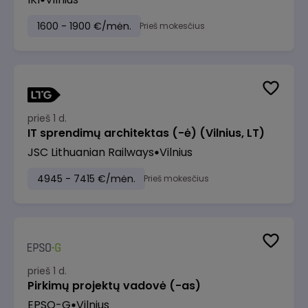
1600 - 1900 €/mėn.
Prieš mokesčius
prieš 1 d.
IT sprendimų architektas (-ė) (Vilnius, LT)
JSC Lithuanian Railways
Vilnius
4945 - 7415 €/mėn.
Prieš mokesčius
prieš 1 d.
Pirkimų projektų vadovė (-as)
EPSO-G
Vilnius