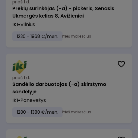
prieš 1 d.
Prekių surinkėjas (-a) - pickeris, Senasis
Ukmergės kelias 8, Avižieniai
IKI
Vilnius
1230 - 1968 €/mėn.
Prieš mokesčius
prieš 1 d.
Sandėlio darbuotojas (-a) skirstymo
sandėlyje
IKI
Panevėžys
1280 - 1380 €/mėn.
Prieš mokesčius