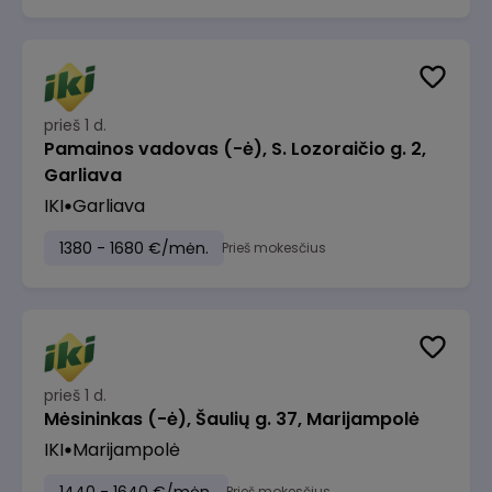
prieš 1 d.
Pamainos vadovas (-ė), S. Lozoraičio g. 2,
Garliava
IKI
Garliava
1380 - 1680 €/mėn.
Prieš mokesčius
prieš 1 d.
Mėsininkas (-ė), Šaulių g. 37, Marijampolė
IKI
Marijampolė
Prieš mokesčius