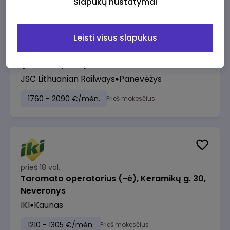
Slapukų nustatymai
Leisti visus slapukus
prieš 18 val.
Manevrų operatorius (-ė) (Panevėžys)
(Panevėžys, LT)
JSC Lithuanian Railways
Panevėžys
1760 - 2090 €/mėn.
Prieš mokesčius
prieš 18 val.
Taromato operatorius (-ė), Keramikų g. 30,
Neveronys
IKI
Kaunas
1210 - 1305 €/mėn.
Prieš mokesčius