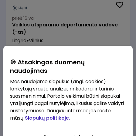
prieš 16 val.
Veiklos atsparumo departamento vadovė
(-as)
Litgrid
Vilnius
7500 - 9600 €/mėn.
Prieš mokesčius
🍪 Atsakingas duomenų
naudojimas
Mes naudojame slapukus (angl. cookies)
lankytojų srauto analizei, rinkodarai ir turinio
prieš 18 val.
suasmeninimui. Portalo veikimui būtini slapukai
Enterprise Risk Manager (Vilnius, LT)
yra įjungti pagal nutylėjimą, likusius galite valdyti
JSC Lithuanian Railways
Vilnius
nustatymuose. Daugiau informacijos rasite
mūsų
Slapukų politikoje.
3200 - 4800 €/mėn.
Prieš mokesčius