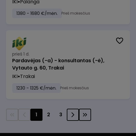
IKI
Palanga
1380 - 1680 €/mėn.
Prieš mokesčius
prieš 1 d.
Pardavėjas (-a) - konsultantas (-ė),
Vytauto g. 60, Trakai
IKI
Trakai
1230 - 1325 €/mėn.
Prieš mokesčius
1
2
3