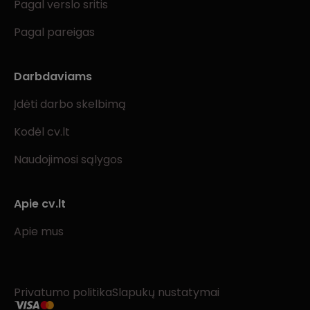
Pagal verslo sritis
Pagal pareigas
Darbdaviams
Įdėti darbo skelbimą
Kodėl cv.lt
Naudojimosi sąlygos
Apie cv.lt
Apie mus
Privatumo politika
Slapukų nustatymai