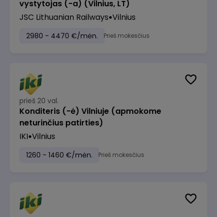
vystytojas (-a) (Vilnius, LT)
JSC Lithuanian Railways
Vilnius
2980 - 4470 €/mėn.
Prieš mokesčius
prieš 20 val.
Konditeris (-ė) Vilniuje (apmokome
neturinčius patirties)
IKI
Vilnius
1260 - 1460 €/mėn.
Prieš mokesčius