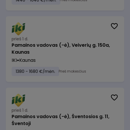
1440 - 1640 €/mėn.
prieš 1 d.
Pamainos vadovas (-ė), Veiverių g. 150a,
Kaunas
IKI
Kaunas
1380 - 1680 €/mėn.
Prieš mokesčius
prieš 1 d.
Pamainos vadovas (-ė), Šventosios g. 11,
Šventoji