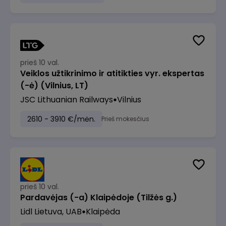
prieš 10 val.
Veiklos užtikrinimo ir atitikties vyr. ekspertas
(-ė) (Vilnius, LT)
JSC Lithuanian Railways
Vilnius
2610 - 3910 €/mėn.
Prieš mokesčius
prieš 10 val.
Pardavėjas (-a) Klaipėdoje (Tilžės g.)
Lidl Lietuva, UAB
Klaipėda