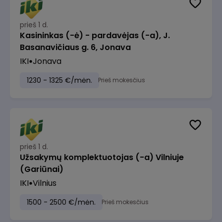
prieš 1 d.
Kasininkas (-ė) - pardavėjas (-a), J.
Basanavičiaus g. 6, Jonava
IKI
Jonava
1230 - 1325 €/mėn.
Prieš mokesčius
prieš 1 d.
Užsakymų komplektuotojas (-a) Vilniuje
(Gariūnai)
IKI
Vilnius
1500 - 2500 €/mėn.
Prieš mokesčius