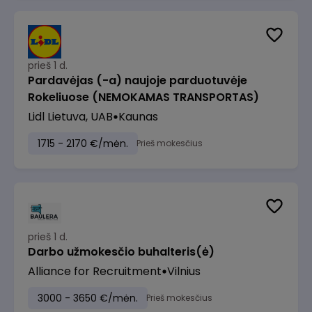
prieš 1 d.
Pardavėjas (-a) naujoje parduotuvėje
Rokeliuose (NEMOKAMAS TRANSPORTAS)
Lidl Lietuva, UAB
Kaunas
1715 - 2170 €/mėn.
Prieš mokesčius
prieš 1 d.
Darbo užmokesčio buhalteris(ė)
Alliance for Recruitment
Vilnius
3000 - 3650 €/mėn.
Prieš mokesčius