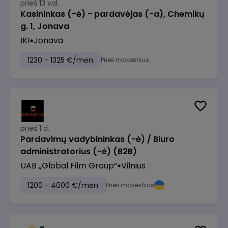
prieš 13 val.
Kasininkas (-ė) - pardavėjas (-a), Chemikų
g. 1, Jonava
IKI
Jonava
1230 - 1325 €/mėn.
Prieš mokesčius
prieš 1 d.
Pardavimų vadybininkas (-ė) / Biuro
administratorius (-ė) (B2B)
UAB „Global Film Group“
Vilnius
1200 - 4000 €/mėn.
Prieš mokesčius