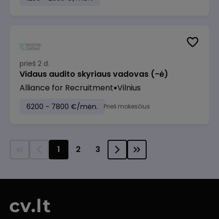
prieš 2 d.
Vidaus audito skyriaus vadovas (-ė)
Alliance for Recruitment
Vilnius
6200 - 7800 €/mėn.
Prieš mokesčius
1
2
3