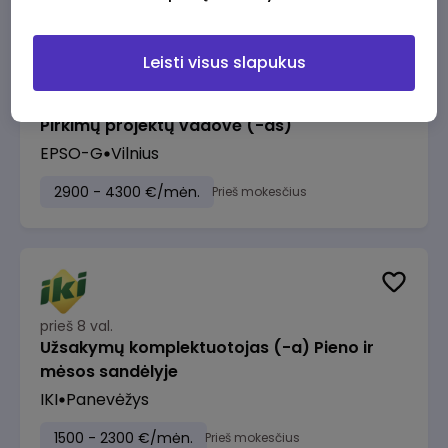
Leisti visus slapukus
prieš 8 val.
Pirkimų projektų vadovė (-as)
EPSO-G
Vilnius
2900 - 4300 €/mėn.
Prieš mokesčius
prieš 8 val.
Užsakymų komplektuotojas (-a) Pieno ir
mėsos sandėlyje
IKI
Panevėžys
1500 - 2300 €/mėn.
Prieš mokesčius