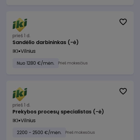
prieš 1 d.
Sandėlio darbininkas (-ė)
IKI
Vilnius
Nuo 1280 €/mėn.
Prieš mokesčius
prieš 1 d.
Prekybos procesų specialistas (-ė)
IKI
Vilnius
2200 - 2500 €/mėn.
Prieš mokesčius