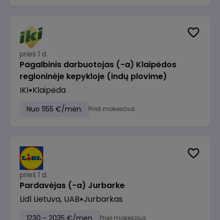
prieš 1 d.
Pagalbinis darbuotojas (-a) Klaipėdos
regioninėje kepykloje (indų plovime)
IKI
Klaipėda
Nuo 1155 €/mėn.
Prieš mokesčius
prieš 1 d.
Pardavėjas (-a) Jurbarke
Lidl Lietuva, UAB
Jurbarkas
1230 - 2035 €/mėn.
Prieš mokesčius