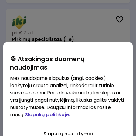
prieš 7 val.
Pirkimų specialistas (-ė)
IKI
Vilnius
🍪 Atsakingas duomenų
1600 - 1900 €/mėn.
Prieš mokesčius
naudojimas
Mes naudojame slapukus (angl. cookies)
lankytojų srauto analizei, rinkodarai ir turinio
suasmeninimui. Portalo veikimui būtini slapukai
yra įjungti pagal nutylėjimą, likusius galite valdyti
prieš 8 val.
IT sprendimų architektas (-ė) (Vilnius, LT)
nustatymuose. Daugiau informacijos rasite
mūsų
Slapukų politikoje.
JSC Lithuanian Railways
Vilnius
4945 - 7415 €/mėn.
Prieš mokesčius
Slapukų nustatymai