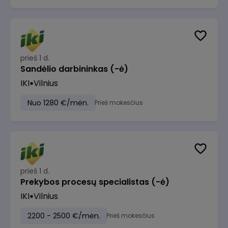
prieš 1 d.
Sandėlio darbininkas (-ė)
IKI
Vilnius
Nuo 1280 €/mėn.
Prieš mokesčius
prieš 1 d.
Prekybos procesų specialistas (-ė)
IKI
Vilnius
2200 - 2500 €/mėn.
Prieš mokesčius