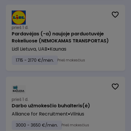
prieš 1 d.
Pardavėjas (-a) naujoje parduotuvėje
Rokeliuose (NEMOKAMAS TRANSPORTAS)
Lidl Lietuva, UAB
Kaunas
1715 - 2170 €/mėn.
Prieš mokesčius
prieš 1 d.
Darbo užmokesčio buhalteris(ė)
Alliance for Recruitment
Vilnius
3000 - 3650 €/mėn.
Prieš mokesčius