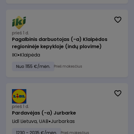
prieš 1 d.
Pagalbinis darbuotojas (-a) Klaipėdos
regioninėje kepykloje (indų plovime)
IKI
Klaipėda
Nuo 1155 €/mėn.
Prieš mokesčius
prieš 1 d.
Pardavėjas (-a) Jurbarke
Lidl Lietuva, UAB
Jurbarkas
1230 - 2035 €/mėn.
Prieš mokesčius