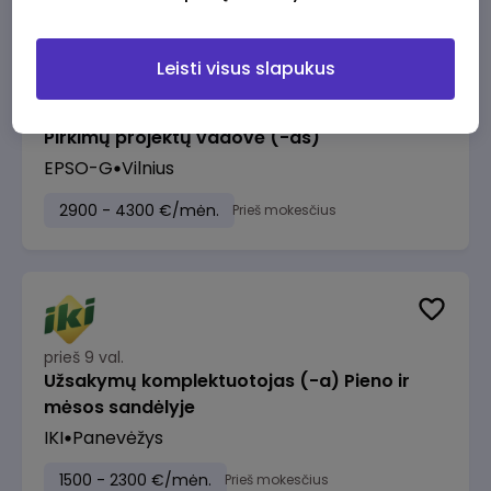
Leisti visus slapukus
prieš 8 val.
Pirkimų projektų vadovė (-as)
EPSO-G
Vilnius
2900 - 4300 €/mėn.
Prieš mokesčius
prieš 9 val.
Užsakymų komplektuotojas (-a) Pieno ir
mėsos sandėlyje
IKI
Panevėžys
1500 - 2300 €/mėn.
Prieš mokesčius