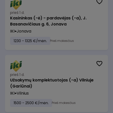
prieš 1 d.
Kasininkas (-ė) - pardavėjas (-a), J.
Basanavičiaus g. 6, Jonava
IKI
Jonava
1230 - 1325 €/mėn.
Prieš mokesčius
prieš 1 d.
Užsakymų komplektuotojas (-a) Vilniuje
(Gariūnai)
IKI
Vilnius
1500 - 2500 €/mėn.
Prieš mokesčius