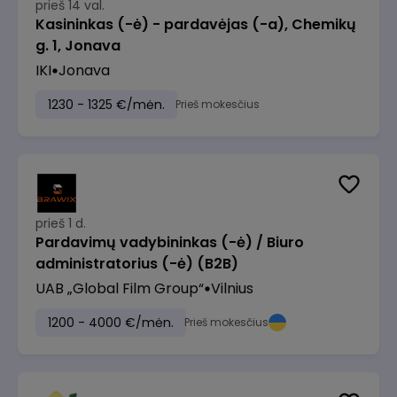
prieš 14 val.
Kasininkas (-ė) - pardavėjas (-a), Chemikų
g. 1, Jonava
IKI
Jonava
1230 - 1325 €/mėn.
Prieš mokesčius
prieš 1 d.
Pardavimų vadybininkas (-ė) / Biuro
administratorius (-ė) (B2B)
UAB „Global Film Group“
Vilnius
1200 - 4000 €/mėn.
Prieš mokesčius