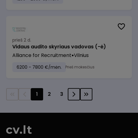
prieš 2 d.
Vidaus audito skyriaus vadovas (-ė)
Alliance for Recruitment
Vilnius
6200 - 7800 €/mėn.
Prieš mokesčius
1
2
3