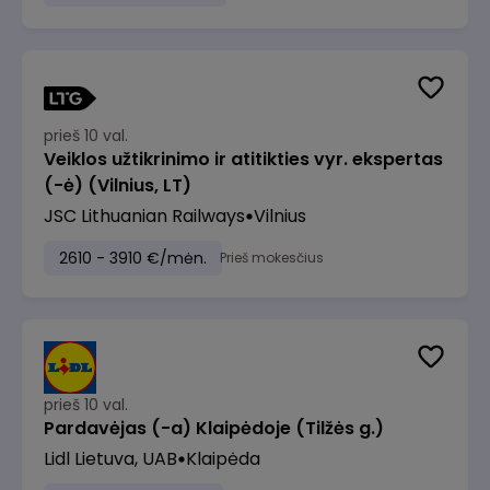
prieš 10 val.
Veiklos užtikrinimo ir atitikties vyr. ekspertas
(-ė) (Vilnius, LT)
JSC Lithuanian Railways
Vilnius
2610 - 3910 €/mėn.
Prieš mokesčius
prieš 10 val.
Pardavėjas (-a) Klaipėdoje (Tilžės g.)
Lidl Lietuva, UAB
Klaipėda