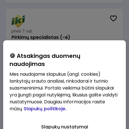
prieš 7 val.
Pirkimų specialistas (-ė)
IKI
Vilnius
🍪 Atsakingas duomenų
1600 - 1900 €/mėn.
Prieš mokesčius
naudojimas
Mes naudojame slapukus (angl. cookies)
lankytojų srauto analizei, rinkodarai ir turinio
suasmeninimui. Portalo veikimui būtini slapukai
yra įjungti pagal nutylėjimą, likusius galite valdyti
prieš 8 val.
IT sprendimų architektas (-ė) (Vilnius, LT)
nustatymuose. Daugiau informacijos rasite
mūsų
Slapukų politikoje.
JSC Lithuanian Railways
Vilnius
4945 - 7415 €/mėn.
Prieš mokesčius
Slapukų nustatymai