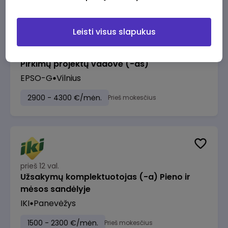
Leisti visus slapukus
prieš 11 val.
Pirkimų projektų vadovė (-as)
EPSO-G
Vilnius
2900 - 4300 €/mėn.
Prieš mokesčius
prieš 12 val.
Užsakymų komplektuotojas (-a) Pieno ir
mėsos sandėlyje
IKI
Panevėžys
1500 - 2300 €/mėn.
Prieš mokesčius