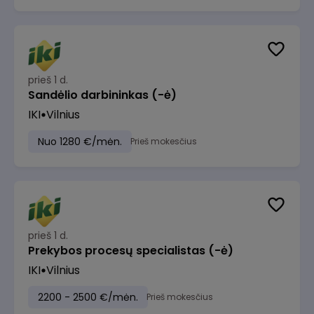
prieš 1 d.
Sandėlio darbininkas (-ė)
IKI
Vilnius
Nuo 1280 €/mėn.
Prieš mokesčius
prieš 1 d.
Prekybos procesų specialistas (-ė)
IKI
Vilnius
2200 - 2500 €/mėn.
Prieš mokesčius