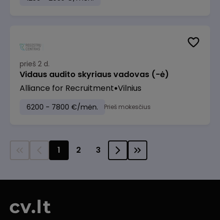
prieš 2 d.
Vidaus audito skyriaus vadovas (-ė)
Alliance for Recruitment
Vilnius
6200 - 7800 €/mėn.
Prieš mokesčius
1
2
3