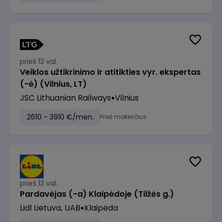
prieš 13 val.
Veiklos užtikrinimo ir atitikties vyr. ekspertas
(-ė) (Vilnius, LT)
JSC Lithuanian Railways
Vilnius
2610 - 3910 €/mėn.
Prieš mokesčius
prieš 13 val.
Pardavėjas (-a) Klaipėdoje (Tilžės g.)
Lidl Lietuva, UAB
Klaipėda