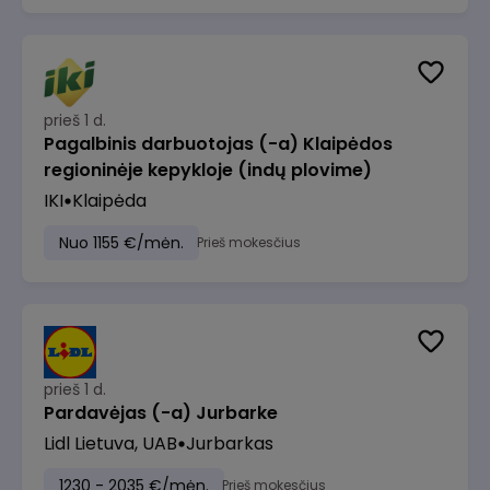
prieš 1 d.
Pagalbinis darbuotojas (-a) Klaipėdos
regioninėje kepykloje (indų plovime)
IKI
Klaipėda
Nuo 1155 €/mėn.
Prieš mokesčius
prieš 1 d.
Pardavėjas (-a) Jurbarke
Lidl Lietuva, UAB
Jurbarkas
1230 - 2035 €/mėn.
Prieš mokesčius