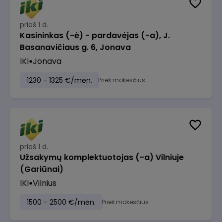
prieš 1 d.
Kasininkas (-ė) - pardavėjas (-a), J.
Basanavičiaus g. 6, Jonava
IKI
Jonava
1230 - 1325 €/mėn.
Prieš mokesčius
prieš 1 d.
Užsakymų komplektuotojas (-a) Vilniuje
(Gariūnai)
IKI
Vilnius
1500 - 2500 €/mėn.
Prieš mokesčius