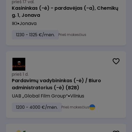
prieš 17 val.
Kasininkas (-ė) - pardavėjas (-a), Chemikų
g. 1, Jonava
IKI
Jonava
1230 - 1325 €/mėn.
Prieš mokesčius
prieš 1 d.
Pardavimų vadybininkas (-ė) / Biuro
administratorius (-ė) (B2B)
UAB „Global Film Group“
Vilnius
1200 - 4000 €/mėn.
Prieš mokesčius