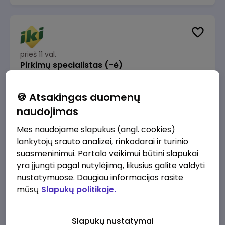
prieš 11 val.
Pirkimų specialistas (-ė)
IKI
Vilnius
🍪 Atsakingas duomenų
1600 - 1900 €/mėn.
Prieš mokesčius
naudojimas
Mes naudojame slapukus (angl. cookies)
lankytojų srauto analizei, rinkodarai ir turinio
suasmeninimui. Portalo veikimui būtini slapukai
yra įjungti pagal nutylėjimą, likusius galite valdyti
prieš 11 val.
IT sprendimų architektas (-ė) (Vilnius, LT)
nustatymuose. Daugiau informacijos rasite
mūsų
Slapukų politikoje.
JSC Lithuanian Railways
Vilnius
4945 - 7415 €/mėn.
Prieš mokesčius
Slapukų nustatymai