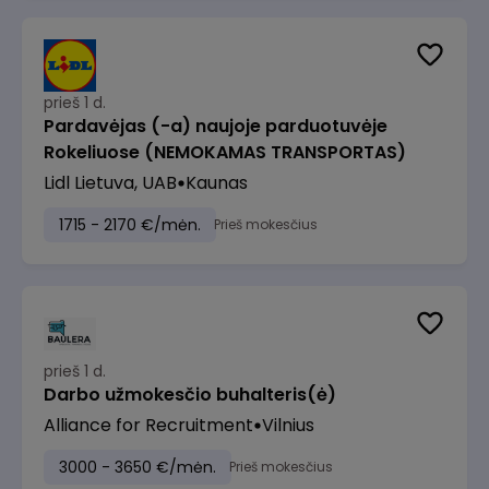
prieš 1 d.
Pardavėjas (-a) naujoje parduotuvėje
Rokeliuose (NEMOKAMAS TRANSPORTAS)
Lidl Lietuva, UAB
Kaunas
1715 - 2170 €/mėn.
Prieš mokesčius
prieš 1 d.
Darbo užmokesčio buhalteris(ė)
Alliance for Recruitment
Vilnius
3000 - 3650 €/mėn.
Prieš mokesčius