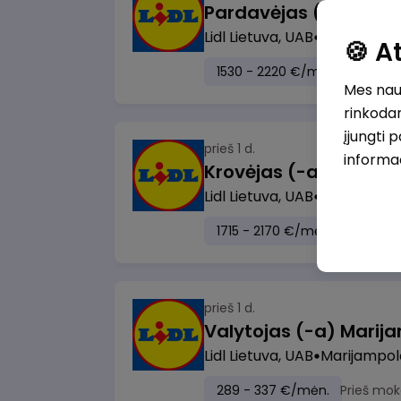
Lidl Lietuva, UAB
Vilnius
🍪 
1530 - 2220 €/mėn.
Prieš m
Mes naud
rinkodar
įjungti 
prieš 1 d.
informa
Lidl Lietuva, UAB
Visa Lietuv
1715 - 2170 €/mėn.
Prieš mo
prieš 1 d.
Lidl Lietuva, UAB
Marijampol
289 - 337 €/mėn.
Prieš mok