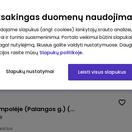
Pardavėjas (-a) Vilniuje (Bajorų kelias) (terminuota sutartis iki 3 mėn. laikotarpiui)
Atsakingas duomenų naudojim
okesčius
ojame slapukus (angl. cookies) lankytojų srauto analizei,
ai ir turinio suasmeninimui. Portalo veikimui būtini slapuka
pagal nutylėjimą, likusius galite valdyti nustatymuose. Daug
cijos rasite mūsų
Slapukų politikoje.
Krovėjas (-a) Ringauduose (galimybė dirbti nepilnu etatu)
a
Slapukų nustatymai
Leisti visus slapukus
kesčius
Valytojas (-a) Marijampolėje (Palangos g.) (0,25 etatu)
ė
esčius