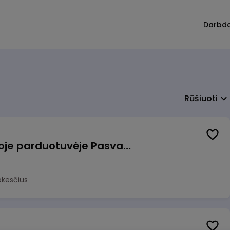
Darbd
Rūšiuoti
Pardavėjas (-a) naujoje parduotuvėje Pasvalyje (PAPILDOMAS 600€ PRIEDAS)
okesčius