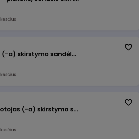
okesčius
Sandėlio darbuotojas (-a) skirstymo sandėlyje
okesčius
Užsakymų komplektuotojas (-a) skirstymo sandėlyje
okesčius