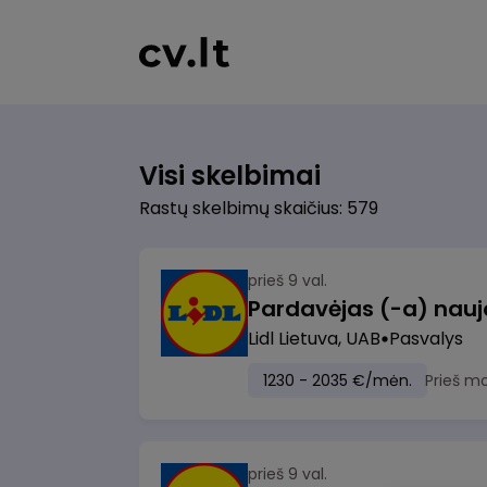
Visi skelbimai
Rastų skelbimų skaičius: 579
prieš 9 val.
Lidl Lietuva, UAB
Pasvalys
1230 - 2035 €/mėn.
Prieš m
prieš 9 val.