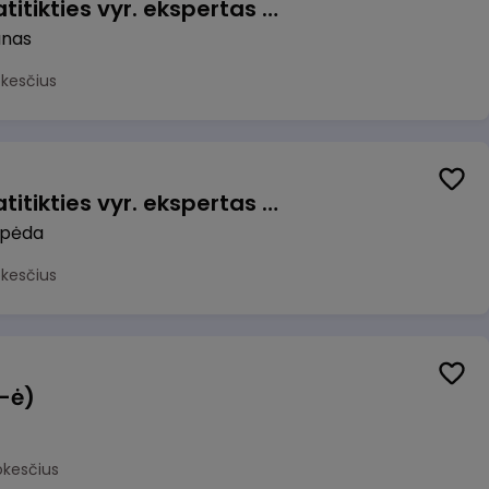
Veiklos užtikrinimo ir atitikties vyr. ekspertas (-ė) (Kaunas) (Kaunas, LT)
unas
okesčius
Veiklos užtikrinimo ir atitikties vyr. ekspertas (-ė) (Klaipėda) (Klaipėda, LT)
ipėda
okesčius
(-ė)
okesčius