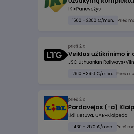
IKI
Panevėžys
1500 - 2300 €/mėn.
Prieš m
prieš 2 d.
JSC Lithuanian Railways
Viln
2610 - 3910 €/mėn.
Prieš m
prieš 2 d.
Pardavėjas (-a) Klaip
Lidl Lietuva, UAB
Klaipėda
1430 - 2170 €/mėn.
Prieš m