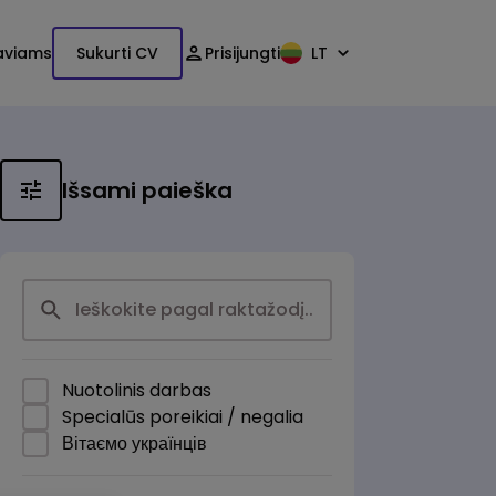
aviams
Sukurti CV
Prisijungti
LT
Išsami paieška
Nuotolinis darbas
Specialūs poreikiai / negalia
Вітаємо українців