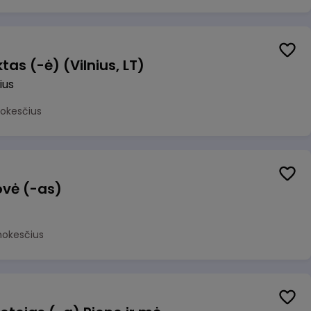
as (-ė) (Vilnius, LT)
ius
mokesčius
ovė (-as)
mokesčius