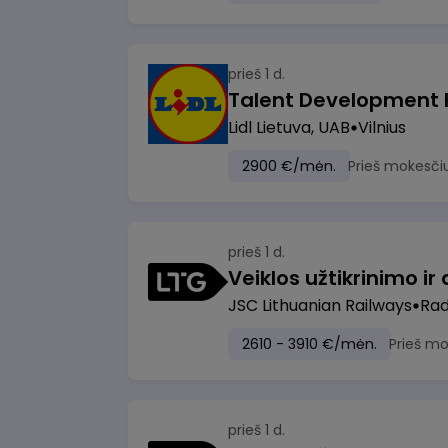
prieš 1 d.
Lidl Lietuva, UAB
Vilnius
2900 €/mėn.
Prieš mokesči
prieš 1 d.
JSC Lithuanian Railways
Radv
2610 - 3910 €/mėn.
Prieš m
prieš 1 d.