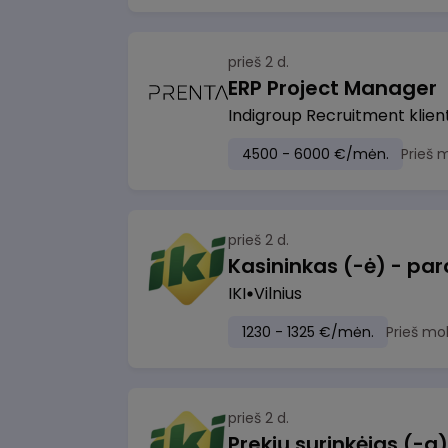
prieš 2 d.
ERP Project Manager
Indigroup Recruitment klien
4500 - 6000 €/mėn.
Prieš 
prieš 2 d.
IKI
Vilnius
1230 - 1325 €/mėn.
Prieš mo
prieš 2 d.