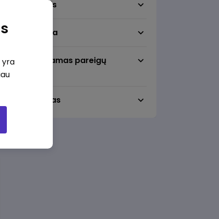
Darbo sritis
as
Darbo vieta
Pageidaujamas pareigų
i yra
lygmuo
iau
Darbo laikas