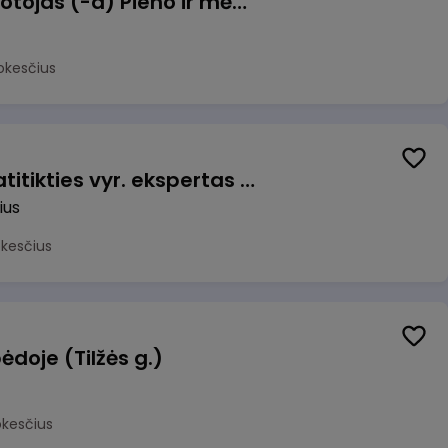
Užsakymų komplektuotojas (-a) Pieno ir mėsos sandėlyje
okesčius
Veiklos užtikrinimo ir atitikties vyr. ekspertas (-ė) (Vilnius, LT)
ius
okesčius
ėdoje (Tilžės g.)
okesčius