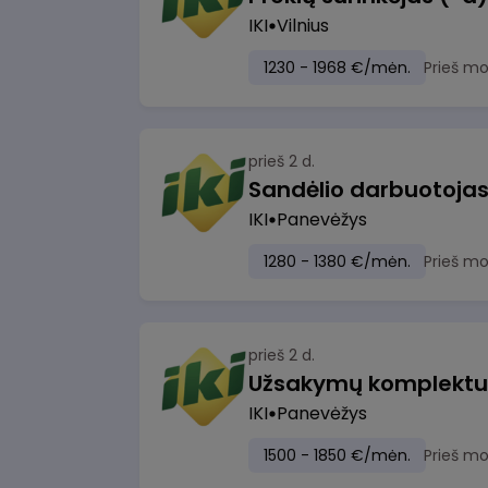
IKI
Vilnius
1230 - 1968 €/mėn.
Prieš m
prieš 2 d.
IKI
Panevėžys
1280 - 1380 €/mėn.
Prieš m
prieš 2 d.
IKI
Panevėžys
1500 - 1850 €/mėn.
Prieš m