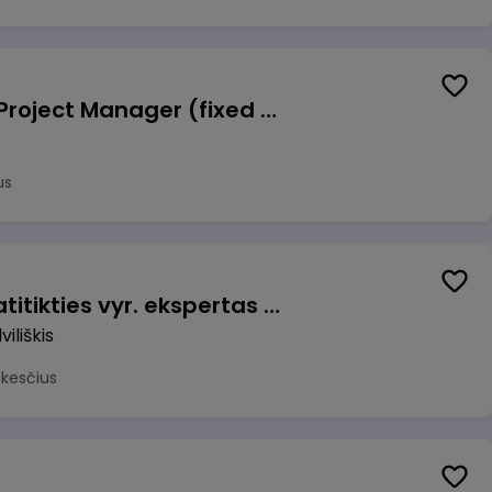
Talent Development Project Manager (fixed term - 1.5 years)
us
Veiklos užtikrinimo ir atitikties vyr. ekspertas (-ė) (Radviliškis) (Radviliškis, LT)
iliškis
okesčius