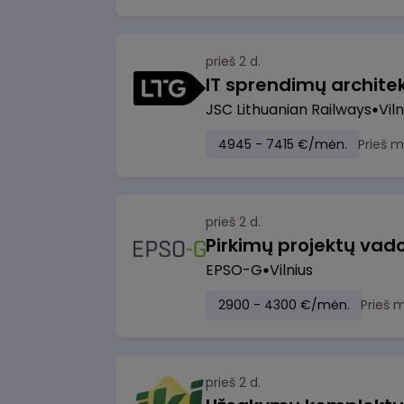
prieš 2 d.
IT sprendimų architekt
JSC Lithuanian Railways
Viln
4945 - 7415 €/mėn.
Prieš 
prieš 2 d.
Pirkimų projektų vad
EPSO-G
Vilnius
2900 - 4300 €/mėn.
Prieš 
prieš 2 d.