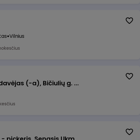
tas
Vilnius
mokesčius
Kasininkas (-ė) - pardavėjas (-a), Bičiulių g. 36, Bukiškis, Vilnius
kesčius
Prekių surinkėjas (-a) - pickeris, Senasis Ukmergės kelias 8, Avižieniai