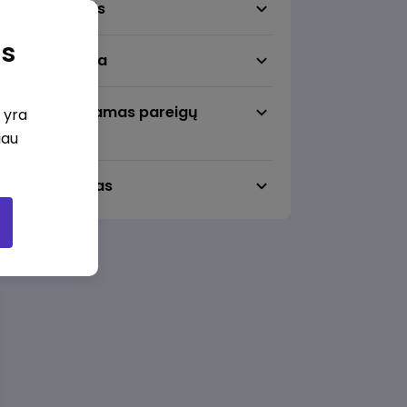
Darbo sritis
as
Darbo vieta
Pageidaujamas pareigų
i yra
lygmuo
iau
Darbo laikas