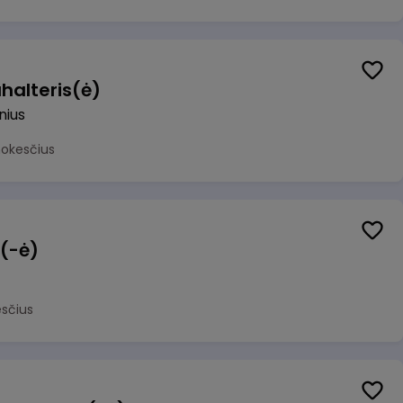
halteris(ė)
lnius
mokesčius
 (-ė)
sčius