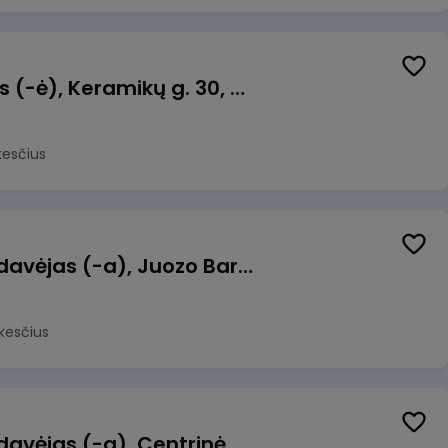
Taromato operatorius (-ė), Keramikų g. 30, Neveronys
kesčius
Kasininkas (-ė) - pardavėjas (-a), Juozo Bartašiaus g. 1, Utena
kesčius
Kasininkas (-ė) - pardavėjas (-a), Centrinė g. 62, Galgiai