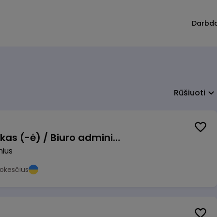
Darbd
Rūšiuoti
Pardavimų vadybininkas (-ė) / Biuro administratorius (-ė) (B2B)
nius
okesčius