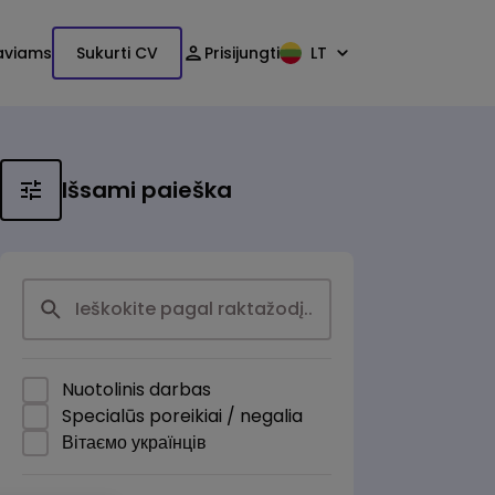
aviams
Sukurti CV
Prisijungti
LT
Išsami paieška
Nuotolinis darbas
Specialūs poreikiai / negalia
Вітаємо українців