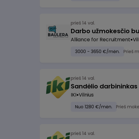
prieš 14 val.
Darbo užmokesčio bu
Alliance for Recruitment
Vi
3000 - 3650 €/mėn.
Prieš 
prieš 14 val.
Sandėlio darbininkas
IKI
Vilnius
Nuo 1280 €/mėn.
Prieš moke
prieš 14 val.