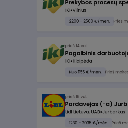
Prekybos procesų spe
IKI
Vilnius
2200 - 2500 €/mėn.
Prieš 
prieš 14 val.
IKI
Klaipėda
Nuo 1155 €/mėn.
Prieš moke
prieš 16 val.
Pardavėjas (-a) Jurb
Lidl Lietuva, UAB
Jurbarkas
1230 - 2035 €/mėn.
Prieš m