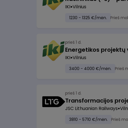
IKI
Vilnius
1230 - 1325 €/mėn.
Prieš mo
prieš 1 d.
Energetikos projektų
IKI
Vilnius
3400 - 4000 €/mėn.
Prieš 
prieš 1 d.
JSC Lithuanian Railways
Viln
3810 - 5710 €/mėn.
Prieš m