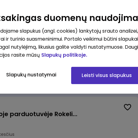
Kasininkas (-ė) - pardavėjas (-a), J. Basanavičiaus g. 6, Jonava
Atsakingas duomenų naudojim
kesčius
ojame slapukus (angl. cookies) lankytojų srauto analizei,
ai ir turinio suasmeninimui. Portalo veikimui būtini slapuka
pagal nutylėjimą, likusius galite valdyti nustatymuose. Daug
cijos rasite mūsų
Slapukų politikoje.
Užsakymų komplektuotojas (-a) Vilniuje (Gariūnai)
Slapukų nustatymai
Leisti visus slapukus
okesčius
Pardavėjas (-a) naujoje parduotuvėje Rokeliuose (NEMOKAMAS TRANSPORTAS)
kesčius