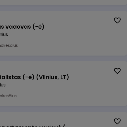
us vadovas (-ė)
lnius
mokesčius
alistas (-ė) (Vilnius, LT)
ius
okesčius