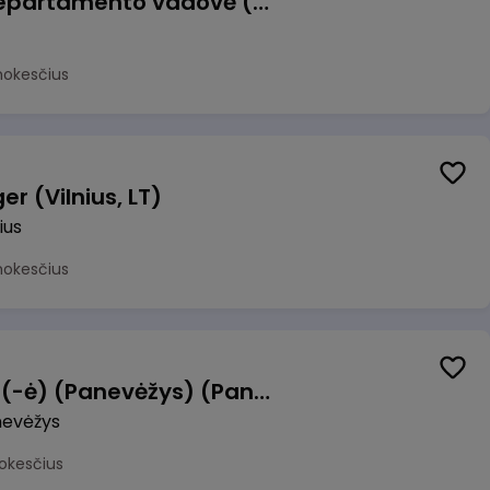
Veiklos atsparumo departamento vadovė (-as)
mokesčius
r (Vilnius, LT)
ius
mokesčius
Manevrų operatorius (-ė) (Panevėžys) (Panevėžys, LT)
evėžys
okesčius