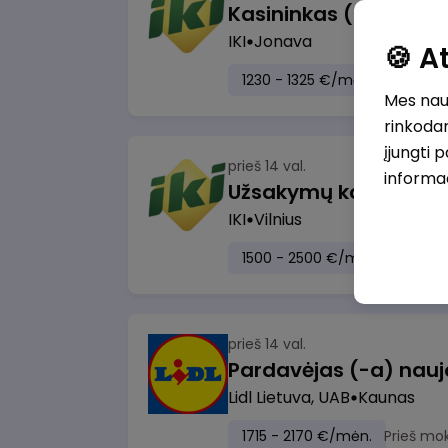
IKI
Jonava
🍪 
1230 - 1325 €/mėn.
Prieš mo
Mes naud
rinkodar
įjungti 
prieš 14 val.
informa
IKI
Vilnius
1500 - 2500 €/mėn.
Prieš m
prieš 14 val.
Lidl Lietuva, UAB
Kaunas
1715 - 2170 €/mėn.
Prieš mo