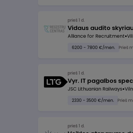
prieš 1 d.
Vidaus audito skyria
Alliance for Recruitment
Vi
6200 - 7800 €/mėn.
Prieš 
prieš 1 d.
Vyr. IT pagalbos speci
JSC Lithuanian Railways
Viln
2330 - 3500 €/mėn.
Prieš m
prieš 1 d.