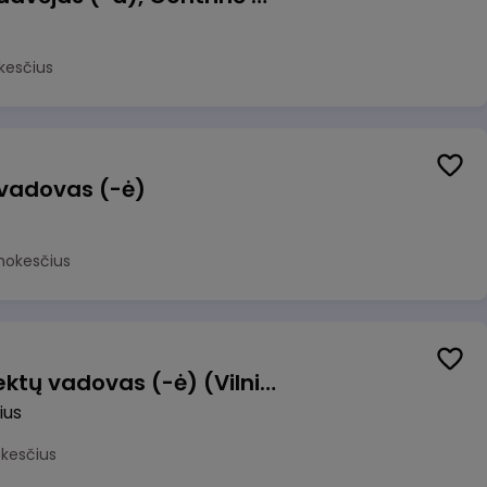
kesčius
 vadovas (-ė)
mokesčius
Transformacijos projektų vadovas (-ė) (Vilnius, LT)
ius
okesčius