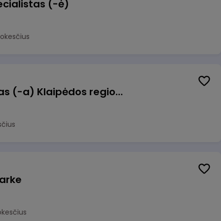
cialistas (-ė)
mokesčius
Pagalbinis darbuotojas (-a) Klaipėdos regioninėje kepykloje (indų plovime)
sčius
arke
okesčius