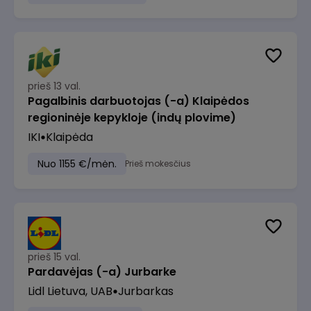
prieš 13 val.
Pagalbinis darbuotojas (-a) Klaipėdos
regioninėje kepykloje (indų plovime)
IKI
Klaipėda
Nuo 1155 €/mėn.
Prieš mokesčius
prieš 15 val.
Pardavėjas (-a) Jurbarke
Lidl Lietuva, UAB
Jurbarkas