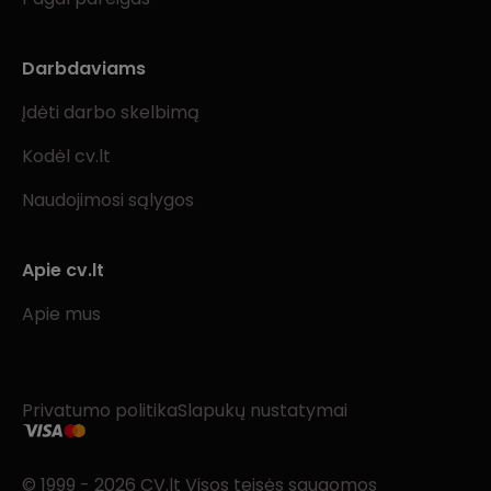
Darbdaviams
Įdėti darbo skelbimą
Kodėl cv.lt
Naudojimosi sąlygos
Apie cv.lt
Apie mus
Privatumo politika
Slapukų nustatymai
© 1999 - 2026 CV.lt Visos teisės saugomos