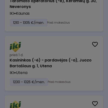
Taromato operatorius (-ė), Keramikų g. 30,
Neveronys
IKI
Kaunas
1210 - 1305 €/mėn.
Prieš mokesčius
prieš 1 d.
Kasininkas (-ė) - pardavėjas (-a), Juozo
Bartašiaus g. 1, Utena
IKI
Utena
1230 - 1325 €/mėn.
Prieš mokesčius