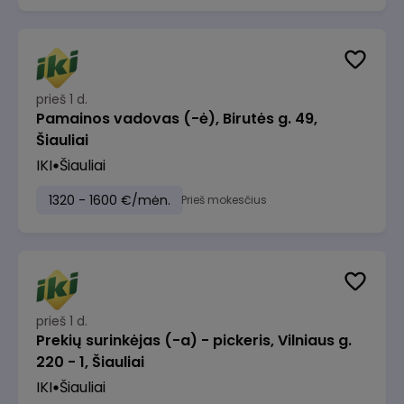
prieš 1 d.
Pamainos vadovas (-ė), Birutės g. 49,
Šiauliai
IKI
Šiauliai
1320 - 1600 €/mėn.
Prieš mokesčius
prieš 1 d.
Prekių surinkėjas (-a) - pickeris, Vilniaus g.
220 - 1, Šiauliai
IKI
Šiauliai