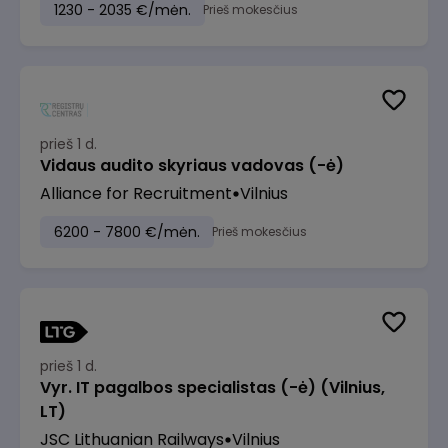
1230 - 2035 €/mėn.
Prieš mokesčius
prieš 1 d.
Vidaus audito skyriaus vadovas (-ė)
Alliance for Recruitment
Vilnius
6200 - 7800 €/mėn.
Prieš mokesčius
prieš 1 d.
Vyr. IT pagalbos specialistas (-ė) (Vilnius,
LT)
JSC Lithuanian Railways
Vilnius