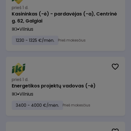
prieš 1 d.
Kasininkas (-ė) - pardavėjas (-a), Centrinė
g. 62, Galgiai
IKI
Vilnius
1230 - 1325 €/mėn.
Prieš mokesčius
prieš 1 d.
Energetikos projektų vadovas (-ė)
IKI
Vilnius
3400 - 4000 €/mėn.
Prieš mokesčius