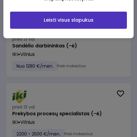
Leisti visus slapukus
prieš 13 val.
Sandėlio darbininkas (-ė)
IKI
Vilnius
Nuo 1280 €/mėn.
Prieš mokesčius
prieš 13 val.
Prekybos procesų specialistas (-ė)
IKI
Vilnius
2200 - 2500 €/mėn.
Prieš mokesčius