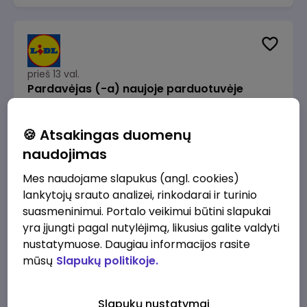
prieš 13 val.
Pardavėjas (-a) naujoje parduotuvėje
Rokeliuose (NEMOKAMAS TRANSPORTAS)
Lidl Lietuva, UAB
Kaunas
🍪 Atsakingas duomenų
1715 - 2170 €/mėn.
Prieš mokesčius
naudojimas
Mes naudojame slapukus (angl. cookies)
lankytojų srauto analizei, rinkodarai ir turinio
suasmeninimui. Portalo veikimui būtini slapukai
yra įjungti pagal nutylėjimą, likusius galite valdyti
prieš 13 val.
nustatymuose. Daugiau informacijos rasite
Darbo užmokesčio buhalteris(ė)
mūsų
Slapukų politikoje.
Alliance for Recruitment
Vilnius
3000 - 3650 €/mėn.
Slapukų nustatymai
Prieš mokesčius