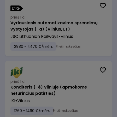
prieš 1 d.
Vyriausiasis automatizavimo sprendimų
vystytojas (-a) (Vilnius, LT)
JSC Lithuanian Railways
Vilnius
2980 - 4470 €/mėn.
Prieš mokesčius
prieš 1 d.
Konditeris (-ė) Vilniuje (apmokome
neturinčius patirties)
IKI
Vilnius
1260 - 1460 €/mėn.
Prieš mokesčius