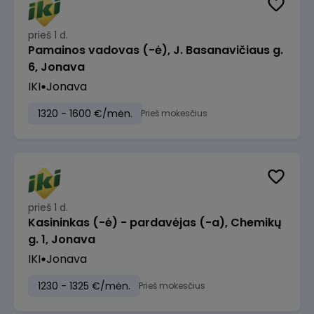
prieš 1 d.
Pamainos vadovas (-ė), J. Basanavičiaus g.
6, Jonava
IKI
Jonava
1320 - 1600 €/mėn.
Prieš mokesčius
prieš 1 d.
Kasininkas (-ė) - pardavėjas (-a), Chemikų
g. 1, Jonava
IKI
Jonava
1230 - 1325 €/mėn.
Prieš mokesčius