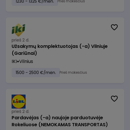
1230 - 1325 €/mėn.
Prieš mokesčius
prieš 2 d.
Užsakymų komplektuotojas (-a) Vilniuje
(Gariūnai)
IKI
Vilnius
1500 - 2500 €/mėn.
Prieš mokesčius
prieš 2 d.
Pardavėjas (-a) naujoje parduotuvėje
Rokeliuose (NEMOKAMAS TRANSPORTAS)