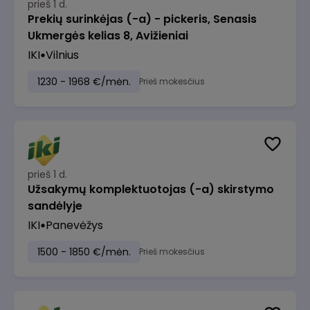
prieš 1 d.
Prekių surinkėjas (-a) - pickeris, Senasis
Ukmergės kelias 8, Avižieniai
IKI
Vilnius
1230 - 1968 €/mėn.
Prieš mokesčius
prieš 1 d.
Užsakymų komplektuotojas (-a) skirstymo
sandėlyje
IKI
Panevėžys
1500 - 1850 €/mėn.
Prieš mokesčius