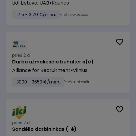
Lidl Lietuva, UAB
Kaunas
1715 - 2170 €/mėn.
Prieš mokesčius
prieš 2 d.
Darbo užmokesčio buhalteris(ė)
Alliance for Recruitment
Vilnius
3000 - 3650 €/mėn.
Prieš mokesčius
prieš 2 d.
Sandėlio darbininkas (-ė)