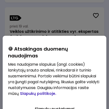
prieš 19 val.
Veiklos užtikrinimo ir atitikties vyr. ekspertas
(-ė) (Radviliškis) (Radviliškis, LT)
JSC Lithuanian Railways
Radviliškis
🍪 Atsakingas duomenų
2610 - 3910 €/mėn.
Prieš mokesčius
naudojimas
Mes naudojame slapukus (angl. cookies)
lankytojų srauto analizei, rinkodarai ir turinio
suasmeninimui. Portalo veikimui būtini slapukai
yra įjungti pagal nutylėjimą, likusius galite valdyti
prieš 19 val.
nustatymuose. Daugiau informacijos rasite
Veiklos užtikrinimo ir atitikties vyr. ekspertas
mūsų
Slapukų politikoje.
(-ė) (Kaunas) (Kaunas, LT)
JSC Lithuanian Railways
Kaunas
Slapukų nustatymai