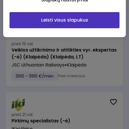
2610 - 3910 €/mėn.
Prieš mokesčius
Leisti visus slapukus
prieš 19 val.
Veiklos užtikrinimo ir atitikties vyr. ekspertas
(-ė) (Klaipėda) (Klaipėda, LT)
JSC Lithuanian Railways
Klaipėda
2610 - 3910 €/mėn.
Prieš mokesčius
prieš 21 val.
Pirkimų specialistas (-ė)
IKI
Vilnius