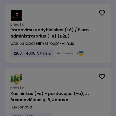
prieš 1 d.
Pardavimų vadybininkas (-ė) / Biuro
administratorius (-ė) (B2B)
UAB „Global Film Group“
Vilnius
1200 - 4000 €/mėn.
Prieš mokesčius
prieš 1 d.
Kasininkas (-ė) - pardavėjas (-a), J.
Basanavičiaus g. 6, Jonava
IKI
Jonava