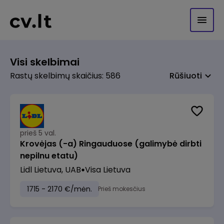
Visi skelbimai
Rastų skelbimų skaičius: 586
Rūšiuoti
prieš 5 val.
Krovėjas (-a) Ringauduose (galimybė dirbti
nepilnu etatu)
Lidl Lietuva, UAB
Visa Lietuva
1715 - 2170 €/mėn.
Prieš mokesčius