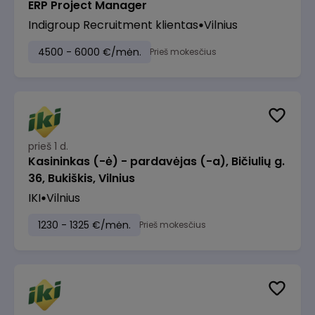
ERP Project Manager
Indigroup Recruitment klientas
Vilnius
4500 - 6000 €/mėn.
Prieš mokesčius
prieš 1 d.
Kasininkas (-ė) - pardavėjas (-a), Bičiulių g.
36, Bukiškis, Vilnius
IKI
Vilnius
1230 - 1325 €/mėn.
Prieš mokesčius