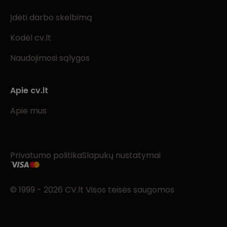
Įdėti darbo skelbimą
Kodėl cv.lt
Naudojimosi sąlygos
Apie cv.lt
Apie mus
Privatumo politika
Slapukų nustatymai
© 1999 - 2026 CV.lt Visos teisės saugomos