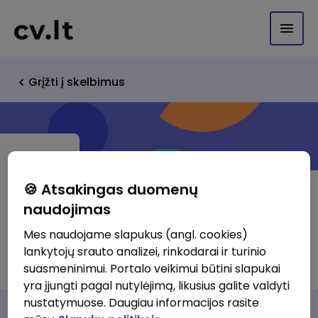
Grįžti į skelbimus
🍪 Atsakingas duomenų
naudojimas
Qbis
Mes naudojame slapukus (angl. cookies)
lankytojų srauto analizei, rinkodarai ir turinio
http://www.qbis.lt
suasmeninimui. Portalo veikimui būtini slapukai
yra įjungti pagal nutylėjimą, likusius galite valdyti
nustatymuose. Daugiau informacijos rasite