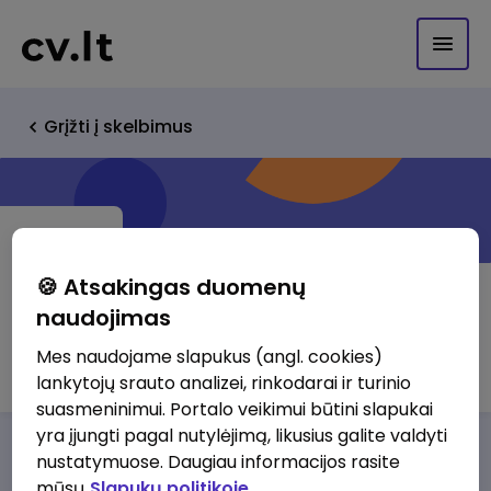
Grįžti į skelbimus
🍪 Atsakingas duomenų
naudojimas
Qfer
Mes naudojame slapukus (angl. cookies)
lankytojų srauto analizei, rinkodarai ir turinio
suasmeninimui. Portalo veikimui būtini slapukai
yra įjungti pagal nutylėjimą, likusius galite valdyti
Darbo pasiūlymai
Apie mus
Privalumai
nustatymuose. Daugiau informacijos rasite
mūsų
Slapukų politikoje.