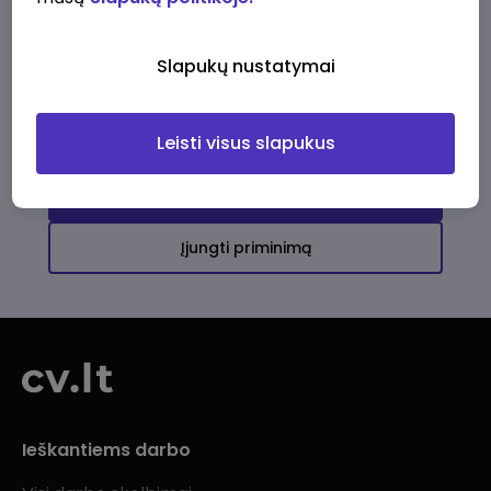
Ši įmonė kol kas neturi aktyvių
darbo pasiūlymų
Slapukų nustatymai
Daugiau darbo pasiūlymų jums!
Leisti visus slapukus
Žiūrėti visus skelbimus
Įjungti priminimą
Ieškantiems darbo