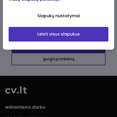
Ši įmonė kol kas neturi aktyvių
darbo pasiūlymų
Slapukų nustatymai
Daugiau darbo pasiūlymų jums!
Leisti visus slapukus
Žiūrėti visus skelbimus
Įjungti priminimą
Ieškantiems darbo