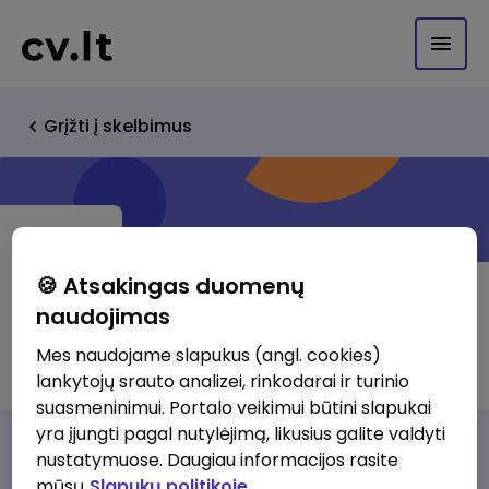
Grįžti į skelbimus
🍪 Atsakingas duomenų
naudojimas
Raimonda
Mes naudojame slapukus (angl. cookies)
lankytojų srauto analizei, rinkodarai ir turinio
suasmeninimui. Portalo veikimui būtini slapukai
yra įjungti pagal nutylėjimą, likusius galite valdyti
Darbo pasiūlymai
Apie mus
Privalumai
nustatymuose. Daugiau informacijos rasite
mūsų
Slapukų politikoje.