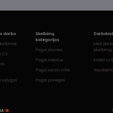
ms darbo
Skelbimų
Darbdav
kategorijos
skelbimai
Įdėti dar
Pagal įmones
skelbimą
o CV
Pagal miestus
Kodėl cv.l
oti
Pagal verslo sritis
Naudojimo
i sąlygos
Pagal pareigas