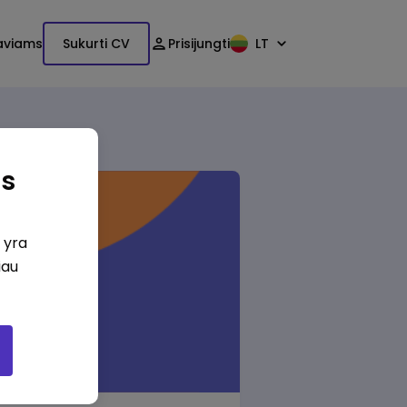
aviams
Sukurti CV
Prisijungti
LT
as
i yra
iau