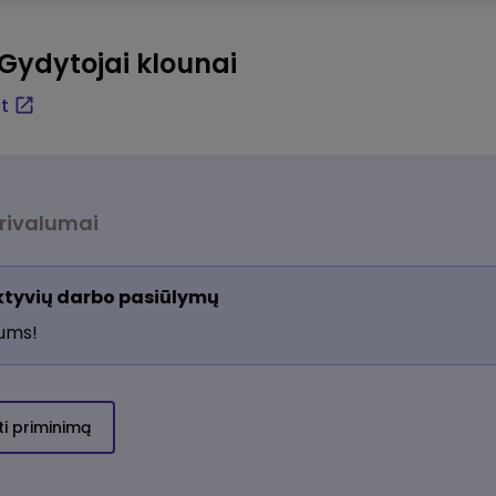
ydytojai klounai
t
rivalumai
aktyvių darbo pasiūlymų
jums!
ti priminimą