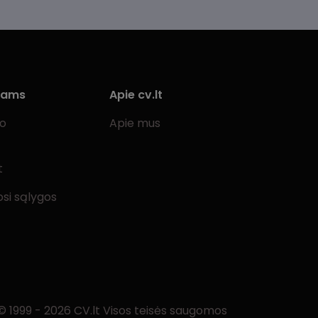
iams
Apie cv.lt
bo
Apie mus
t
si sąlygos
© 1999 - 2026 CV.lt Visos teisės saugomos