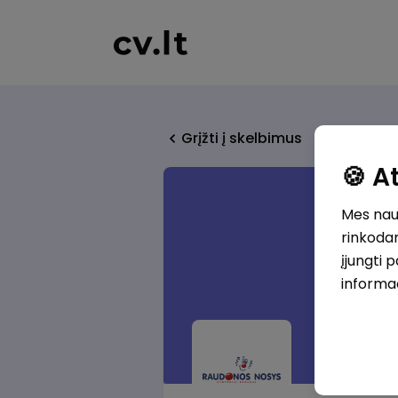
Grįžti į skelbimus
🍪 
Mes naud
rinkodar
įjungti 
informa