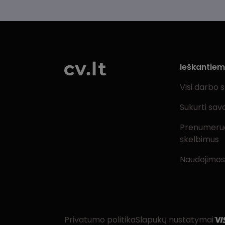
Ieškantie
Visi darbo 
Sukurti sav
Prenumeru
skelbimus
Naudojimos
Privatumo politika
Slapukų nustatymai