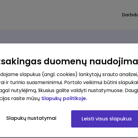
Darbd
Atsakingas duomenų naudojim
ojame slapukus (angl. cookies) lankytojų srauto analizei,
ai ir turinio suasmeninimui. Portalo veikimui būtini slapuka
pagal nutylėjimą, likusius galite valdyti nustatymuose. Daug
cijos rasite mūsų
Slapukų politikoje.
Slapukų nustatymai
Leisti visus slapukus