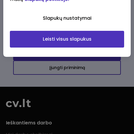
Ši įmonė kol kas neturi aktyvių
darbo pasiūlymų
Slapukų nustatymai
Daugiau darbo pasiūlymų jums!
Leisti visus slapukus
Žiūrėti visus skelbimus
Įjungti priminimą
Ieškantiems darbo