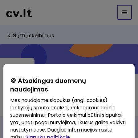
Grįžti į skelbimus
🍪 Atsakingas duomenų
naudojimas
Remna, UAB
Mes naudojame slapukus (angl. cookies)
lankytojų srauto analizei, rinkodarai ir turinio
suasmeninimui. Portalo veikimui būtini slapukai
yra įjungti pagal nutylėjimą, likusius galite valdyti
Darbo pasiūlymai
Apie mus
Privalumai
nustatymuose. Daugiau informacijos rasite
mūsų
Slapukų politikoje.