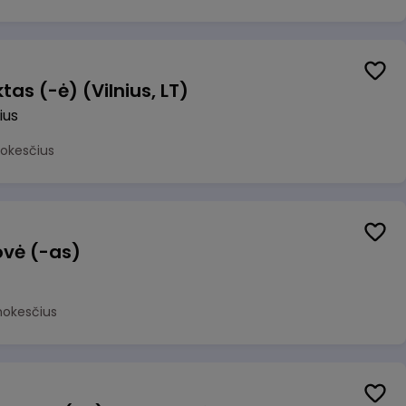
as (-ė) (Vilnius, LT)
ius
mokesčius
ovė (-as)
mokesčius