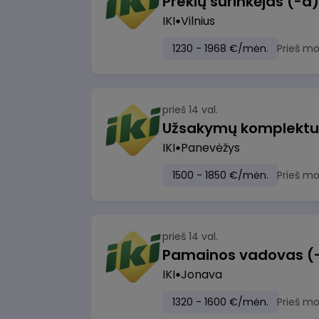
IKI
Vilnius
1230 - 1968 €/mėn.
Prieš m
prieš 14 val.
IKI
Panevėžys
1500 - 1850 €/mėn.
Prieš m
prieš 14 val.
IKI
Jonava
1320 - 1600 €/mėn.
Prieš m