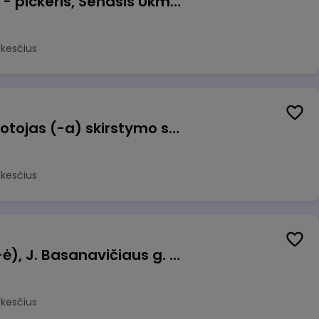
Prekių surinkėjas (-a) - pickeris, Senasis Ukmergės kelias 8, Avižieniai
okesčius
Užsakymų komplektuotojas (-a) skirstymo sandėlyje
okesčius
Pamainos vadovas (-ė), J. Basanavičiaus g. 6, Jonava
okesčius