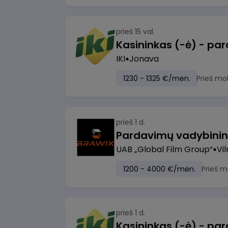
prieš 15 val.
IKI
Jonava
1230 - 1325 €/mėn.
Prieš mo
prieš 1 d.
UAB „Global Film Group“
Vil
1200 - 4000 €/mėn.
Prieš m
prieš 1 d.