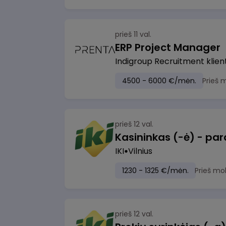
prieš 11 val.
ERP Project Manager
Indigroup Recruitment klien
4500 - 6000 €/mėn.
Prieš 
prieš 12 val.
IKI
Vilnius
1230 - 1325 €/mėn.
Prieš mo
prieš 12 val.