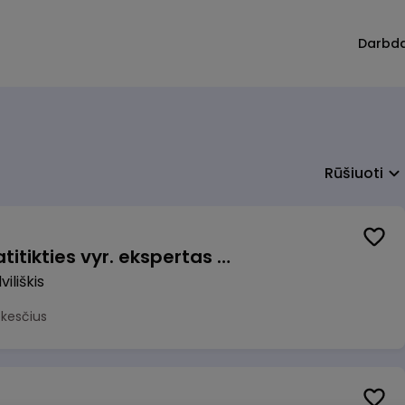
Darbd
Rūšiuoti
Veiklos užtikrinimo ir atitikties vyr. ekspertas (-ė) (Radviliškis) (Radviliškis, LT)
iliškis
okesčius