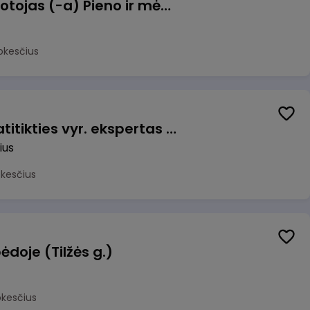
Užsakymų komplektuotojas (-a) Pieno ir mėsos sandėlyje
okesčius
Veiklos užtikrinimo ir atitikties vyr. ekspertas (-ė) (Vilnius, LT)
ius
okesčius
ėdoje (Tilžės g.)
okesčius