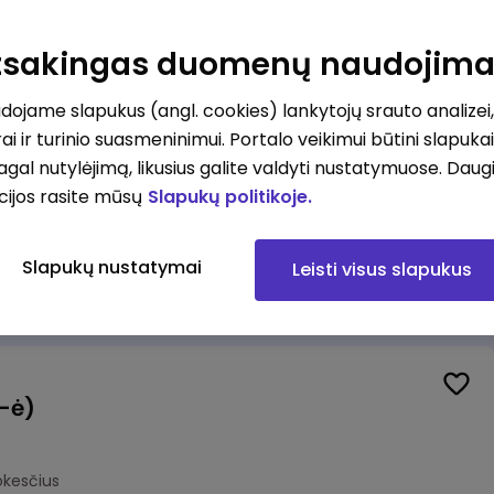
Veiklos užtikrinimo ir atitikties vyr. ekspertas (-ė) (Kaunas) (Kaunas, LT)
unas
Atsakingas duomenų naudojim
okesčius
ojame slapukus (angl. cookies) lankytojų srauto analizei,
ai ir turinio suasmeninimui. Portalo veikimui būtini slapuka
pagal nutylėjimą, likusius galite valdyti nustatymuose. Daug
cijos rasite mūsų
Slapukų politikoje.
Veiklos užtikrinimo ir atitikties vyr. ekspertas (-ė) (Klaipėda) (Klaipėda, LT)
ipėda
Slapukų nustatymai
Leisti visus slapukus
okesčius
(-ė)
okesčius