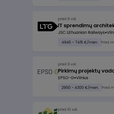
prieš 9 val.
IT sprendimų architekt
JSC Lithuanian Railways
Viln
4945 - 7415 €/mėn.
Prieš 
prieš 9 val.
Pirkimų projektų vad
EPSO-G
Vilnius
2900 - 4300 €/mėn.
Prieš 
prieš 10 val.