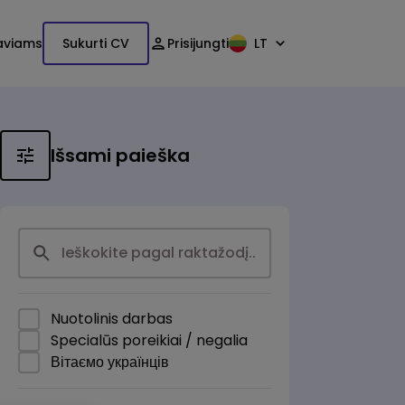
aviams
Sukurti CV
Prisijungti
LT
Išsami paieška
Nuotolinis darbas
Specialūs poreikiai / negalia
Вітаємо українців