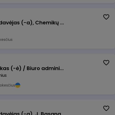
Kasininkas (-ė) - pardavėjas (-a), Chemikų g. 1, Jonava
kesčius
Pardavimų vadybininkas (-ė) / Biuro administratorius (-ė) (B2B)
nius
okesčius
Kasininkas (-ė) - pardavėjas (-a), J. Basanavičiaus g. 6, Jonava