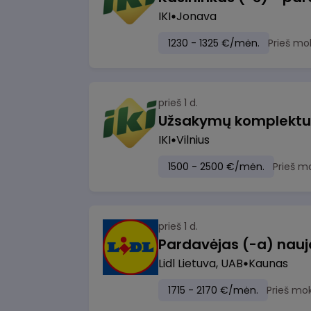
IKI
Jonava
1230 - 1325 €/mėn.
Prieš mo
prieš 1 d.
IKI
Vilnius
1500 - 2500 €/mėn.
Prieš m
prieš 1 d.
Lidl Lietuva, UAB
Kaunas
1715 - 2170 €/mėn.
Prieš mo