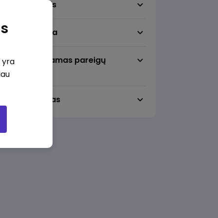
Darbo sritis
as
Darbo vieta
Pageidaujamas pareigų
i yra
lygmuo
iau
Darbo laikas