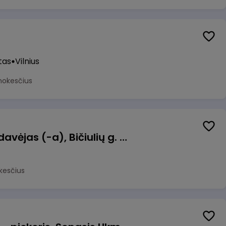
tas
Vilnius
mokesčius
Kasininkas (-ė) - pardavėjas (-a), Bičiulių g. 36, Bukiškis, Vilnius
kesčius