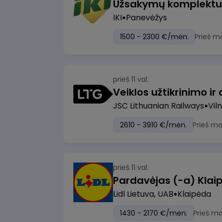
IKI
Panevėžys
1500 - 2300 €/mėn.
Prieš m
prieš 11 val.
JSC Lithuanian Railways
Viln
2610 - 3910 €/mėn.
Prieš m
prieš 11 val.
Pardavėjas (-a) Klaip
Lidl Lietuva, UAB
Klaipėda
1430 - 2170 €/mėn.
Prieš m