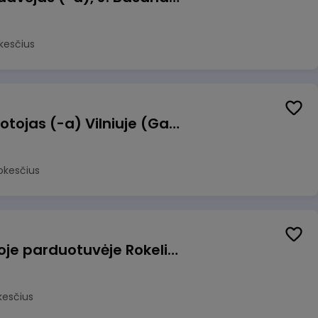
kesčius
Užsakymų komplektuotojas (-a) Vilniuje (Gariūnai)
okesčius
Pardavėjas (-a) naujoje parduotuvėje Rokeliuose (NEMOKAMAS TRANSPORTAS)
kesčius