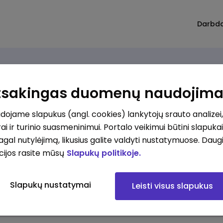
Darbd
Atsakingas duomenų naudojim
Gauti pasiūlymą
Aprašykite jūsų poreikį ir su jumis susisieksime!
ojame slapukus (angl. cookies) lankytojų srauto analizei,
ai ir turinio suasmeninimui. Portalo veikimui būtini slapuka
pagal nutylėjimą, likusius galite valdyti nustatymuose. Daug
cijos rasite mūsų
Slapukų politikoje.
Slapukų nustatymai
Leisti visus slapukus