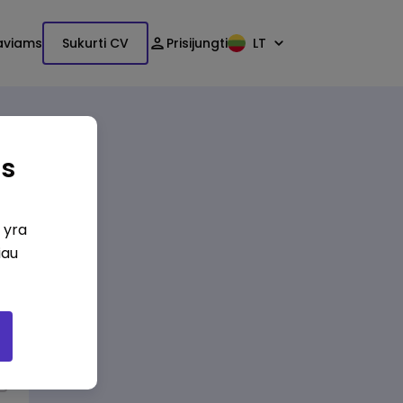
aviams
Sukurti CV
Prisijungti
LT
as
i yra
iau