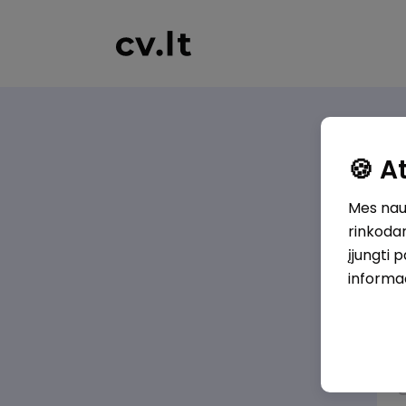
🍪 
Mes naud
rinkodar
įjungti 
informa