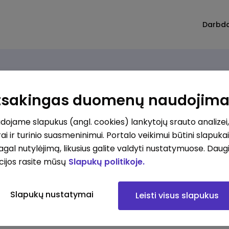
Darbd
Atsakingas duomenų naudojim
ojame slapukus (angl. cookies) lankytojų srauto analizei,
ai ir turinio suasmeninimui. Portalo veikimui būtini slapuka
pagal nutylėjimą, likusius galite valdyti nustatymuose. Daug
cijos rasite mūsų
Slapukų politikoje.
Slapukų nustatymai
Leisti visus slapukus