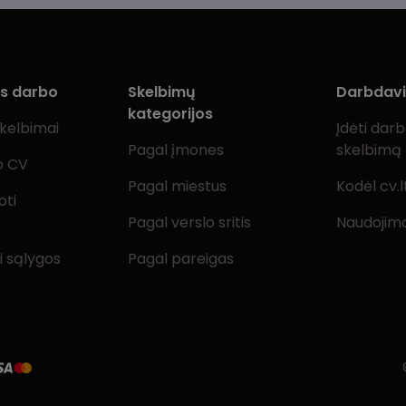
ms darbo
Skelbimų
Darbdav
kategorijos
skelbimai
Įdėti dar
Pagal įmones
skelbimą
o CV
Pagal miestus
Kodėl cv.l
oti
Pagal verslo sritis
Naudojimo
i sąlygos
Pagal pareigas