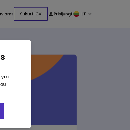
aviams
Sukurti CV
Prisijungti
LT
as
i yra
iau