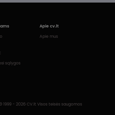
iams
Apie cv.lt
bo
Apie mus
t
si sąlygos
© 1999 - 2026 CV.lt Visos teisės saugomos