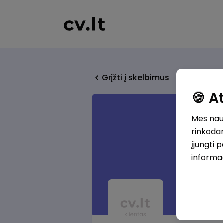
Grįžti į skelbimus
🍪 
Mes naud
rinkodar
įjungti 
informa