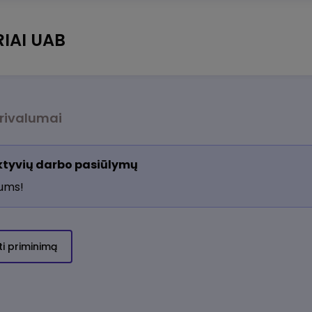
IAI UAB
rivalumai
aktyvių darbo pasiūlymų
jums!
ti priminimą