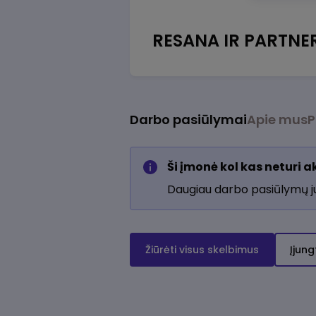
RESANA IR PARTNER
Darbo pasiūlymai
Apie mus
P
Ši įmonė kol kas neturi 
Daugiau darbo pasiūlymų 
Žiūrėti visus skelbimus
Įjung