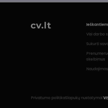
Ieškantie
Visi darbo 
Sukurti sav
Prenumeru
skelbimus
Naudojimos
Privatumo politika
Slapukų nustatymai