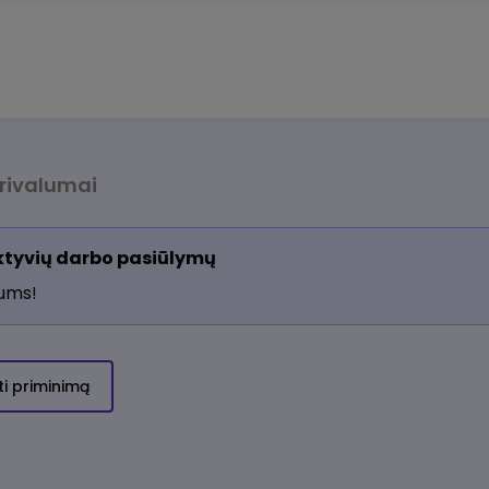
rivalumai
aktyvių darbo pasiūlymų
jums!
ti priminimą