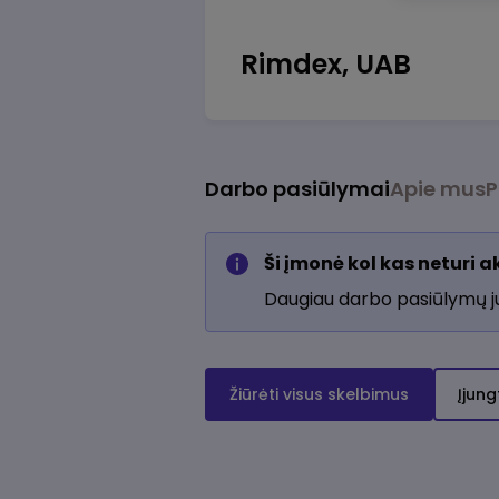
Rimdex, UAB
Darbo pasiūlymai
Apie mus
P
Ši įmonė kol kas neturi 
Daugiau darbo pasiūlymų 
Žiūrėti visus skelbimus
Įjung