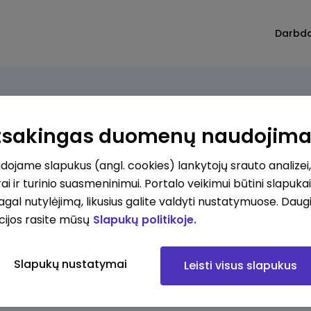
Darbd
Atsakingas duomenų naudojim
ojame slapukus (angl. cookies) lankytojų srauto analizei,
ai ir turinio suasmeninimui. Portalo veikimui būtini slapuka
pagal nutylėjimą, likusius galite valdyti nustatymuose. Daug
cijos rasite mūsų
Slapukų politikoje.
Slapukų nustatymai
Leisti visus slapukus