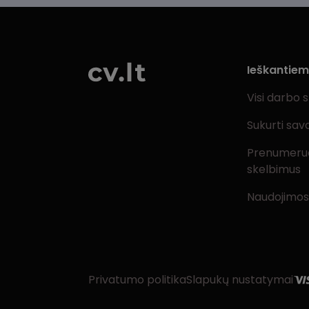
Ieškantie
Visi darbo 
Sukurti sav
Prenumeru
skelbimus
Naudojimos
Privatumo politika
Slapukų nustatymai