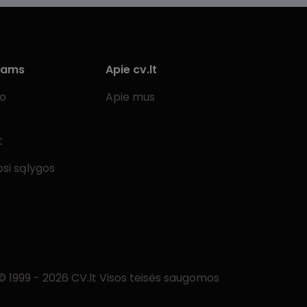
iams
Apie cv.lt
bo
Apie mus
t
si sąlygos
© 1999 - 2026 CV.lt Visos teisės saugomos