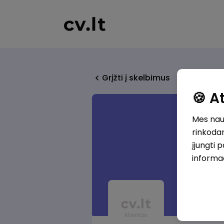
Grįžti į skelbimus
🍪 
Mes naud
rinkodar
įjungti 
informa