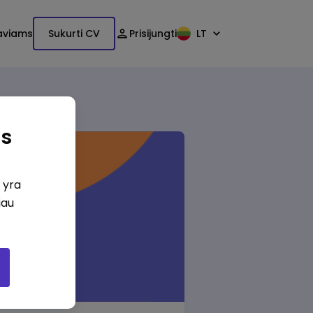
aviams
Sukurti CV
Prisijungti
LT
as
i yra
iau