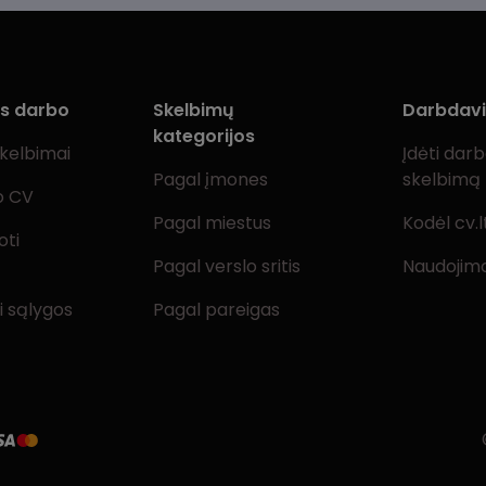
ms darbo
Skelbimų
Darbdav
kategorijos
skelbimai
Įdėti dar
Pagal įmones
skelbimą
o CV
Pagal miestus
Kodėl cv.l
oti
Pagal verslo sritis
Naudojimo
i sąlygos
Pagal pareigas