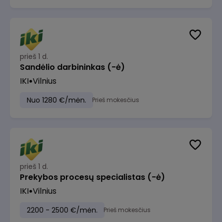
prieš 1 d.
Sandėlio darbininkas (-ė)
IKI
Vilnius
Nuo 1280 €/mėn.
Prieš mokesčius
prieš 1 d.
Prekybos procesų specialistas (-ė)
IKI
Vilnius
2200 - 2500 €/mėn.
Prieš mokesčius