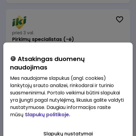
prieš 3 val.
Pirkimų specialistas (-ė)
IKI
Vilnius
🍪 Atsakingas duomenų
1600 - 1900 €/mėn.
Prieš mokesčius
naudojimas
Mes naudojame slapukus (angl. cookies)
lankytojų srauto analizei, rinkodarai ir turinio
suasmeninimui. Portalo veikimui būtini slapukai
yra įjungti pagal nutylėjimą, likusius galite valdyti
prieš 3 val.
IT sprendimų architektas (-ė) (Vilnius, LT)
nustatymuose. Daugiau informacijos rasite
mūsų
Slapukų politikoje.
JSC Lithuanian Railways
Vilnius
4945 - 7415 €/mėn.
Prieš mokesčius
Slapukų nustatymai