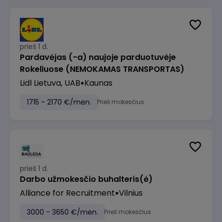
prieš 1 d.
Pardavėjas (-a) naujoje parduotuvėje
Rokeliuose (NEMOKAMAS TRANSPORTAS)
Lidl Lietuva, UAB
Kaunas
1715 - 2170 €/mėn.
Prieš mokesčius
prieš 1 d.
Darbo užmokesčio buhalteris(ė)
Alliance for Recruitment
Vilnius
3000 - 3650 €/mėn.
Prieš mokesčius