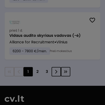
prieš 1 d.
Vidaus audito skyriaus vadovas (-ė)
Alliance for Recruitment
Vilnius
6200 - 7800 €/mėn.
Prieš mokesčius
1
2
3