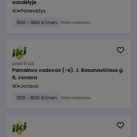
sandėlyje
IKI
Panevėžys
1500 - 1850 €/mėn.
Prieš mokesčius
prieš 9 val.
Pamainos vadovas (-ė), J. Basanavičiaus g.
6, Jonava
IKI
Jonava
1320 - 1600 €/mėn.
Prieš mokesčius