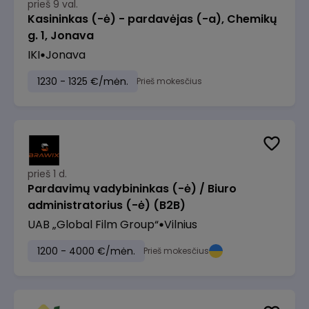
prieš 9 val.
Kasininkas (-ė) - pardavėjas (-a), Chemikų
g. 1, Jonava
IKI
Jonava
1230 - 1325 €/mėn.
Prieš mokesčius
prieš 1 d.
Pardavimų vadybininkas (-ė) / Biuro
administratorius (-ė) (B2B)
UAB „Global Film Group“
Vilnius
1200 - 4000 €/mėn.
Prieš mokesčius