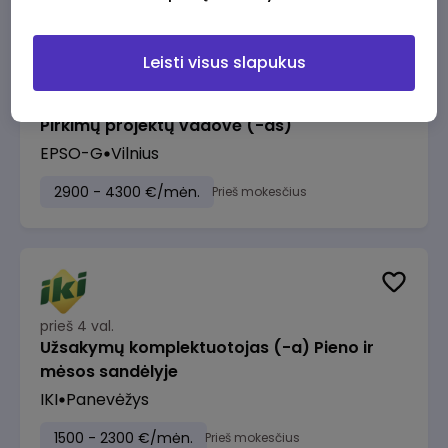
Leisti visus slapukus
prieš 3 val.
Pirkimų projektų vadovė (-as)
EPSO-G
Vilnius
2900 - 4300 €/mėn.
Prieš mokesčius
prieš 4 val.
Užsakymų komplektuotojas (-a) Pieno ir
mėsos sandėlyje
IKI
Panevėžys
1500 - 2300 €/mėn.
Prieš mokesčius