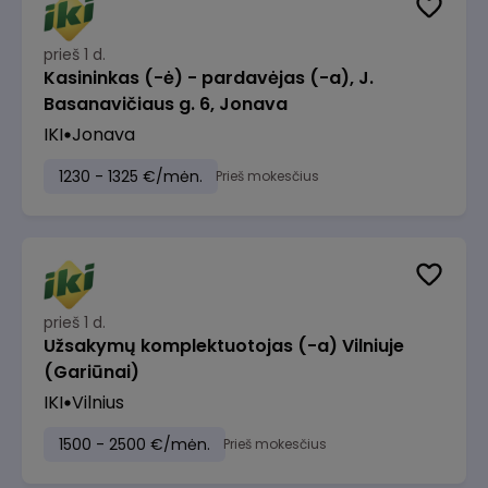
prieš 1 d.
Kasininkas (-ė) - pardavėjas (-a), J.
Basanavičiaus g. 6, Jonava
IKI
Jonava
1230 - 1325 €/mėn.
Prieš mokesčius
prieš 1 d.
Užsakymų komplektuotojas (-a) Vilniuje
(Gariūnai)
IKI
Vilnius
1500 - 2500 €/mėn.
Prieš mokesčius