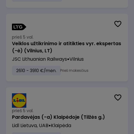
prieš 5 val.
Veiklos užtikrinimo ir atitikties vyr. ekspertas
(-ė) (Vilnius, LT)
JSC Lithuanian Railways
Vilnius
2610 - 3910 €/mėn.
Prieš mokesčius
prieš 5 val.
Pardavėjas (-a) Klaipėdoje (Tilžės g.)
Lidl Lietuva, UAB
Klaipėda