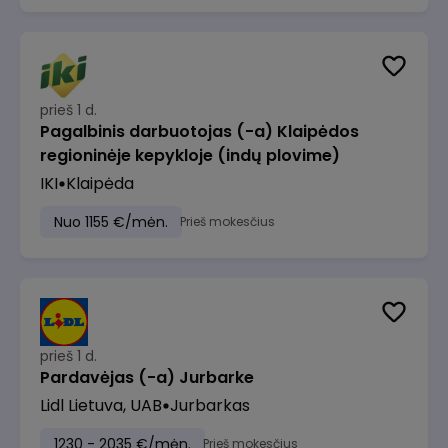
prieš 1 d.
Pagalbinis darbuotojas (-a) Klaipėdos
regioninėje kepykloje (indų plovime)
IKI
Klaipėda
Nuo 1155 €/mėn.
Prieš mokesčius
prieš 1 d.
Pardavėjas (-a) Jurbarke
Lidl Lietuva, UAB
Jurbarkas
1230 - 2035 €/mėn.
Prieš mokesčius