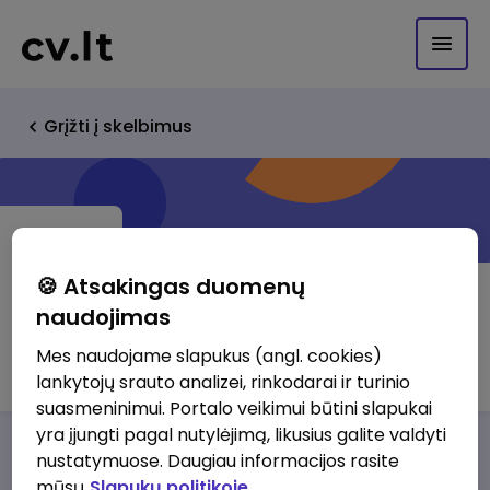
Grįžti į skelbimus
🍪 Atsakingas duomenų
naudojimas
Rinosta Shipping Agency Ltd
Mes naudojame slapukus (angl. cookies)
lankytojų srauto analizei, rinkodarai ir turinio
suasmeninimui. Portalo veikimui būtini slapukai
yra įjungti pagal nutylėjimą, likusius galite valdyti
Darbo pasiūlymai
Apie mus
Privalumai
nustatymuose. Daugiau informacijos rasite
mūsų
Slapukų politikoje.