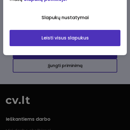
Ši įmonė kol kas neturi aktyvių
darbo pasiūlymų
Slapukų nustatymai
Daugiau darbo pasiūlymų jums!
Leisti visus slapukus
Žiūrėti visus skelbimus
Įjungti priminimą
Ieškantiems darbo