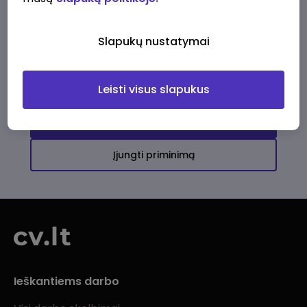
Ši įmonė kol kas neturi aktyvių
darbo pasiūlymų
Slapukų nustatymai
Daugiau darbo pasiūlymų jums!
Leisti visus slapukus
Žiūrėti visus skelbimus
Įjungti priminimą
Ieškantiems darbo