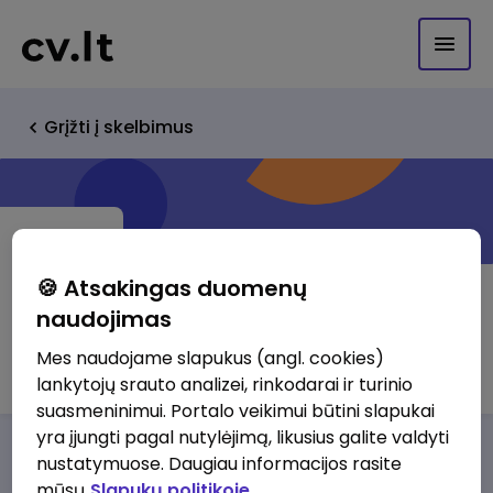
Grįžti į skelbimus
🍪 Atsakingas duomenų
naudojimas
Rūta Baltušytė
Mes naudojame slapukus (angl. cookies)
lankytojų srauto analizei, rinkodarai ir turinio
suasmeninimui. Portalo veikimui būtini slapukai
yra įjungti pagal nutylėjimą, likusius galite valdyti
Darbo pasiūlymai
Apie mus
Privalumai
nustatymuose. Daugiau informacijos rasite
mūsų
Slapukų politikoje.