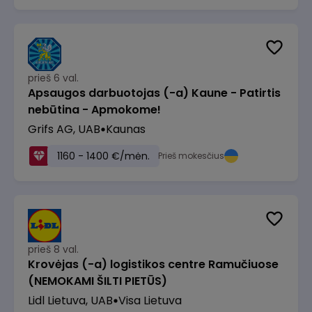
prieš 6 val.
Apsaugos darbuotojas (-a) Kaune - Patirtis
nebūtina - Apmokome!
Grifs AG, UAB
Kaunas
1160 - 1400 €/mėn.
Prieš mokesčius
prieš 8 val.
Krovėjas (-a) logistikos centre Ramučiuose
(NEMOKAMI ŠILTI PIETŪS)
Lidl Lietuva, UAB
Visa Lietuva