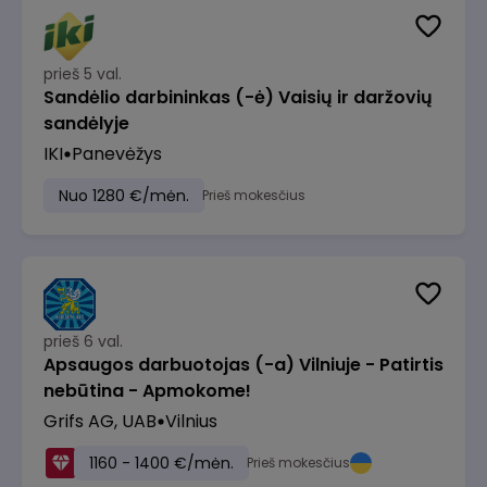
prieš 5 val.
Sandėlio darbininkas (-ė) Vaisių ir daržovių
sandėlyje
IKI
Panevėžys
Nuo 1280 €/mėn.
Prieš mokesčius
prieš 6 val.
Apsaugos darbuotojas (-a) Vilniuje - Patirtis
nebūtina - Apmokome!
Grifs AG, UAB
Vilnius
1160 - 1400 €/mėn.
Prieš mokesčius