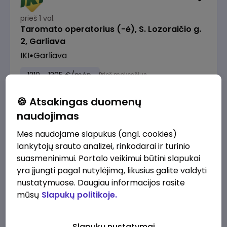
prieš 1 val.
Taromato operatorius (-ė), S. Lozoraičio g.
2, Garliava
IKI
Garliava
1210 - 1305 €/mėn.
Prieš mokesčius
🍪 Atsakingas duomenų
naudojimas
Mes naudojame slapukus (angl. cookies)
prieš 2 val.
lankytojų srauto analizei, rinkodarai ir turinio
Skaitmeninės rinkodaros specialistas
suasmeninimui. Portalo veikimui būtini slapukai
Alliance for Recruitment
Kaunas
yra įjungti pagal nutylėjimą, likusius galite valdyti
nustatymuose. Daugiau informacijos rasite
3300 - 3800 €/mėn.
Prieš mokesčius
mūsų
Slapukų politikoje.
Slapukų nustatymai