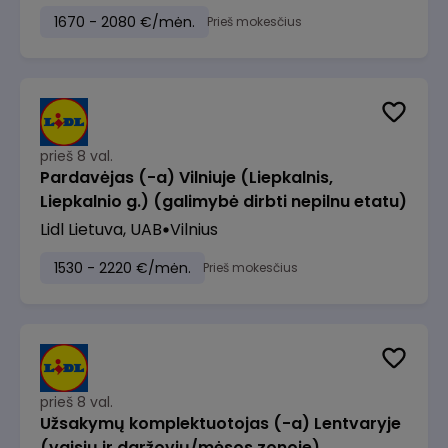
1670 - 2080 €/mėn.
Prieš mokesčius
prieš 8 val.
Pardavėjas (-a) Vilniuje (Liepkalnis,
Liepkalnio g.) (galimybė dirbti nepilnu etatu)
Lidl Lietuva, UAB
Vilnius
1530 - 2220 €/mėn.
Prieš mokesčius
prieš 8 val.
Užsakymų komplektuotojas (-a) Lentvaryje
(vaisių ir daržovių/mėsos zonoje)