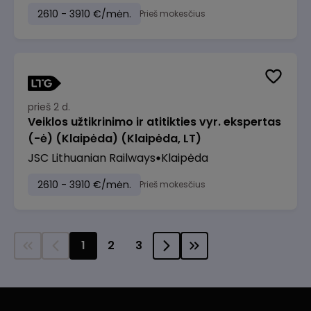
2610 - 3910 €/mėn.
Prieš mokesčius
prieš 2 d.
Veiklos užtikrinimo ir atitikties vyr. ekspertas
(-ė) (Klaipėda) (Klaipėda, LT)
JSC Lithuanian Railways
Klaipėda
2610 - 3910 €/mėn.
Prieš mokesčius
1
2
3