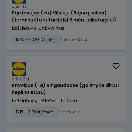
prieš 1 d.
Pardavėjas (-a) Vilniuje (Bajorų kelias)
(terminuota sutartis iki 3 mėn. laikotarpiui)
Lidl Lietuva, UAB
Vilnius
1530 - 2220 €/mėn.
Prieš mokesčius
prieš 2 d.
Krovėjas (-a) Ringauduose (galimybė dirbti
nepilnu etatu)
Lidl Lietuva, UAB
Visa Lietuva
1715 - 2170 €/mėn.
Prieš mokesčius