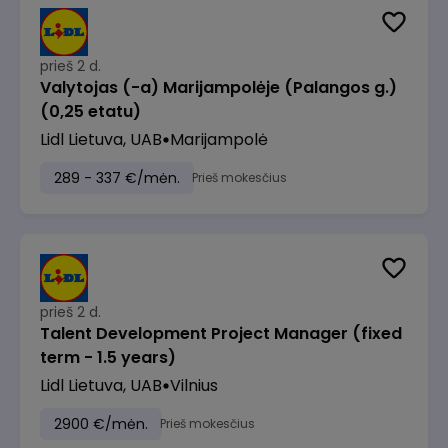
prieš 2 d.
Valytojas (-a) Marijampolėje (Palangos g.)
(0,25 etatu)
Lidl Lietuva, UAB
Marijampolė
289 - 337 €/mėn.
Prieš mokesčius
prieš 2 d.
Talent Development Project Manager (fixed
term - 1.5 years)
Lidl Lietuva, UAB
Vilnius
2900 €/mėn.
Prieš mokesčius