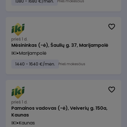
1380 - 1680 €/mėn.
Prieš mokesčius
prieš 1 d.
Mėsininkas (-ė), Šaulių g. 37, Marijampolė
IKI
Marijampolė
1440 - 1640 €/mėn.
Prieš mokesčius
prieš 1 d.
Pamainos vadovas (-ė), Veiverių g. 150a,
Kaunas
IKI
Kaunas