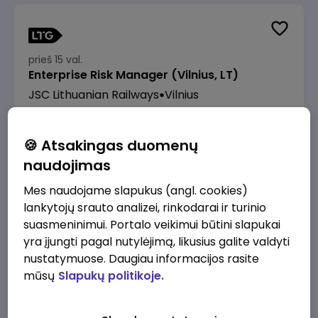
prieš 15 val.
Enterprise Risk Manager (Vilnius, LT)
JSC Lithuanian Railways
Vilnius
3200 - 4800 €/mėn.
Prieš mokesčius
🍪 Atsakingas duomenų
naudojimas
Mes naudojame slapukus (angl. cookies)
lankytojų srauto analizei, rinkodarai ir turinio
prieš 15 val.
suasmeninimui. Portalo veikimui būtini slapukai
Manevrų operatorius (-ė) (Panevėžys)
yra įjungti pagal nutylėjimą, likusius galite valdyti
(Panevėžys, LT)
nustatymuose. Daugiau informacijos rasite
JSC Lithuanian Railways
Panevėžys
mūsų
Slapukų politikoje.
1760 - 2090 €/mėn.
Prieš mokesčius