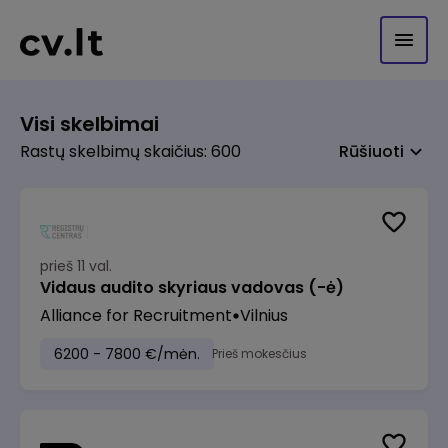
Visi skelbimai
Rastų skelbimų skaičius: 600
Rūšiuoti
prieš 11 val.
Vidaus audito skyriaus vadovas (-ė)
Alliance for Recruitment
Vilnius
6200 - 7800 €/mėn.
Prieš mokesčius