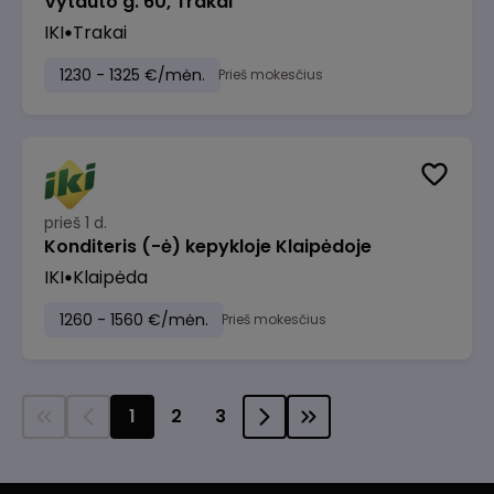
Vytauto g. 60, Trakai
IKI
Trakai
1230 - 1325 €/mėn.
Prieš mokesčius
prieš 1 d.
Konditeris (-ė) kepykloje Klaipėdoje
IKI
Klaipėda
1260 - 1560 €/mėn.
Prieš mokesčius
1
2
3