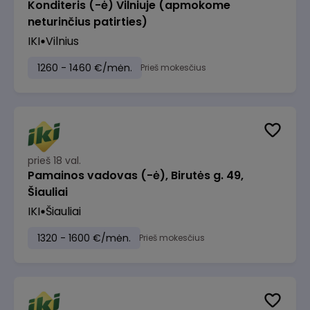
Konditeris (-ė) Vilniuje (apmokome
neturinčius patirties)
IKI
Vilnius
1260 - 1460 €/mėn.
Prieš mokesčius
prieš 18 val.
Pamainos vadovas (-ė), Birutės g. 49,
Šiauliai
IKI
Šiauliai
1320 - 1600 €/mėn.
Prieš mokesčius