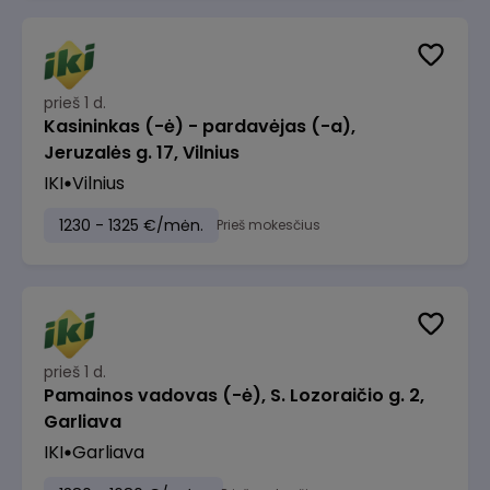
prieš 1 d.
Kasininkas (-ė) - pardavėjas (-a),
Jeruzalės g. 17, Vilnius
IKI
Vilnius
1230 - 1325 €/mėn.
Prieš mokesčius
prieš 1 d.
Pamainos vadovas (-ė), S. Lozoraičio g. 2,
Garliava
IKI
Garliava