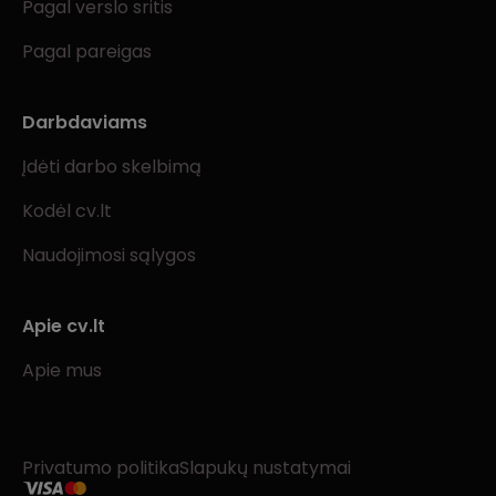
Pagal verslo sritis
Pagal pareigas
Darbdaviams
Įdėti darbo skelbimą
Kodėl cv.lt
Naudojimosi sąlygos
Apie cv.lt
Apie mus
Privatumo politika
Slapukų nustatymai