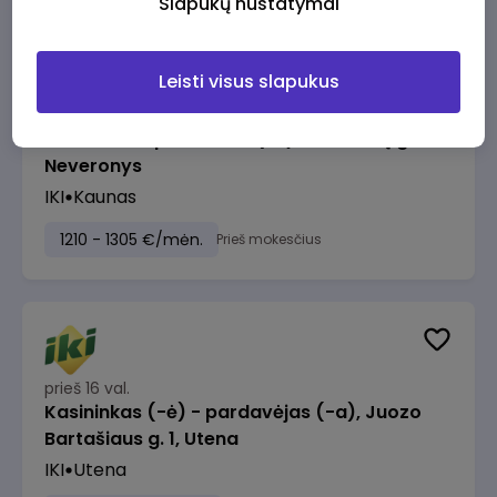
Slapukų nustatymai
Leisti visus slapukus
prieš 16 val.
Taromato operatorius (-ė), Keramikų g. 30,
Neveronys
IKI
Kaunas
1210 - 1305 €/mėn.
Prieš mokesčius
prieš 16 val.
Kasininkas (-ė) - pardavėjas (-a), Juozo
Bartašiaus g. 1, Utena
IKI
Utena