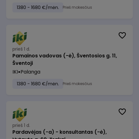
1380 - 1680 €/mėn.
Prieš mokesčius
prieš 1 d.
Pamainos vadovas (-ė), Šventosios g. 11,
Šventoji
IKI
Palanga
1380 - 1680 €/mėn.
Prieš mokesčius
prieš 1 d.
Pardavėjas (-a) - konsultantas (-ė),