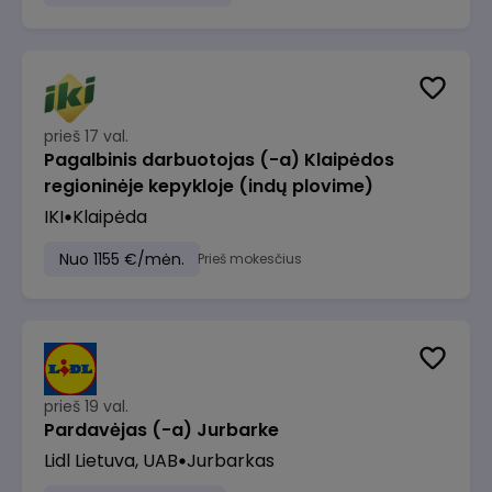
prieš 17 val.
Pagalbinis darbuotojas (-a) Klaipėdos
regioninėje kepykloje (indų plovime)
IKI
Klaipėda
Nuo 1155 €/mėn.
Prieš mokesčius
prieš 19 val.
Pardavėjas (-a) Jurbarke
Lidl Lietuva, UAB
Jurbarkas