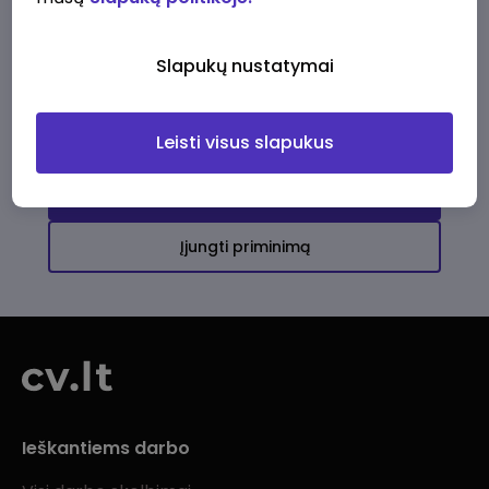
Ši įmonė kol kas neturi aktyvių
darbo pasiūlymų
Slapukų nustatymai
Daugiau darbo pasiūlymų jums!
Leisti visus slapukus
Žiūrėti visus skelbimus
Įjungti priminimą
Ieškantiems darbo