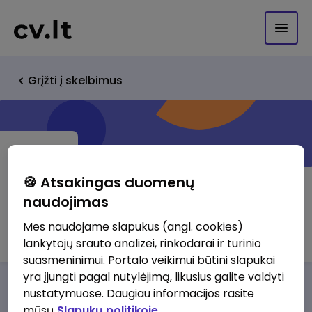
Grįžti į skelbimus
🍪 Atsakingas duomenų
naudojimas
S.Aminjaros įmonė Solvestela
Mes naudojame slapukus (angl. cookies)
lankytojų srauto analizei, rinkodarai ir turinio
suasmeninimui. Portalo veikimui būtini slapukai
yra įjungti pagal nutylėjimą, likusius galite valdyti
Darbo pasiūlymai
Apie mus
Privalumai
nustatymuose. Daugiau informacijos rasite
mūsų
Slapukų politikoje.