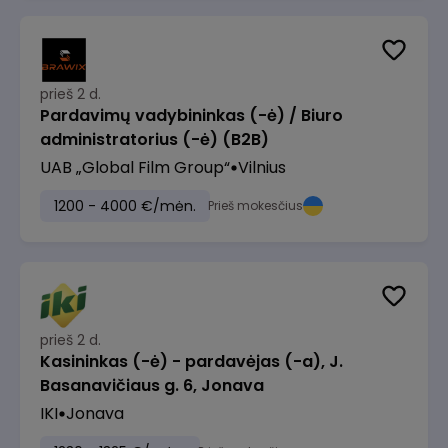
prieš 2 d.
Pardavimų vadybininkas (-ė) / Biuro
administratorius (-ė) (B2B)
UAB „Global Film Group“
Vilnius
1200 - 4000 €/mėn.
Prieš mokesčius
prieš 2 d.
Kasininkas (-ė) - pardavėjas (-a), J.
Basanavičiaus g. 6, Jonava
IKI
Jonava