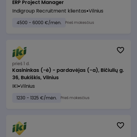
ERP Project Manager
Indigroup Recruitment klientas
Vilnius
4500 - 6000 €/mėn.
Prieš mokesčius
prieš 1 d.
Kasininkas (-ė) - pardavėjas (-a), Bičiulių g.
36, Bukiškis, Vilnius
IKI
Vilnius
1230 - 1325 €/mėn.
Prieš mokesčius