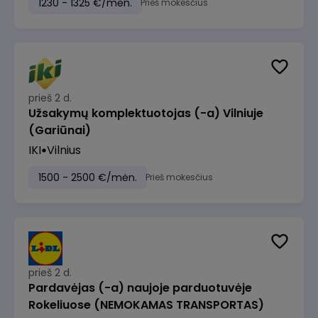
1230 - 1325 €/mėn.
Prieš mokesčius
prieš 2 d.
Užsakymų komplektuotojas (-a) Vilniuje
(Gariūnai)
IKI
Vilnius
1500 - 2500 €/mėn.
Prieš mokesčius
prieš 2 d.
Pardavėjas (-a) naujoje parduotuvėje
Rokeliuose (NEMOKAMAS TRANSPORTAS)