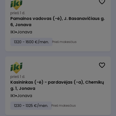
prieš 1 d.
Pamainos vadovas (-ė), J. Basanavičiaus g.
6, Jonava
IKI
Jonava
1320 - 1600 €/mėn.
Prieš mokesčius
prieš 1 d.
Kasininkas (-ė) - pardavėjas (-a), Chemikų
g. 1, Jonava
IKI
Jonava
1230 - 1325 €/mėn.
Prieš mokesčius