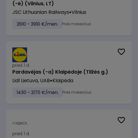
(-ė) (Vilnius, LT)
JSC Lithuanian Railways
Vilnius
2610 - 3910 €/mėn.
Prieš mokesčius
prieš 1 d.
Pardavėjas (-a) Klaipėdoje (Tilžės g.)
Lidl Lietuva, UAB
Klaipėda
1430 - 2170 €/mėn.
Prieš mokesčius
prieš 1 d.