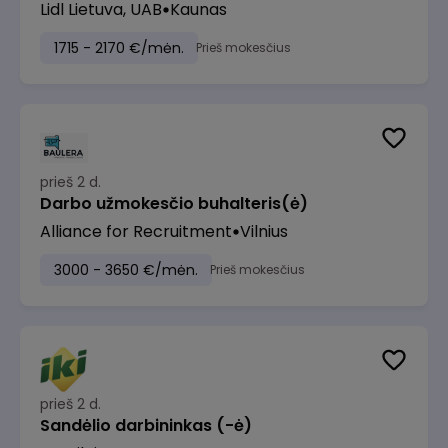
Lidl Lietuva, UAB
Kaunas
1715 - 2170 €/mėn.
Prieš mokesčius
prieš 2 d.
Darbo užmokesčio buhalteris(ė)
Alliance for Recruitment
Vilnius
3000 - 3650 €/mėn.
Prieš mokesčius
prieš 2 d.
Sandėlio darbininkas (-ė)