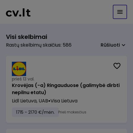
Visi skelbimai
Rastų skelbimų skaičius: 586
Rūšiuoti
prieš 13 val.
Krovėjas (-a) Ringauduose (galimybė dirbti
nepilnu etatu)
Lidl Lietuva, UAB
Visa Lietuva
1715 - 2170 €/mėn.
Prieš mokesčius