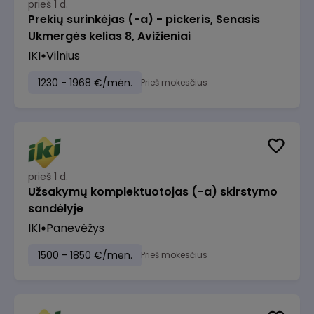
prieš 1 d.
Prekių surinkėjas (-a) - pickeris, Senasis
Ukmergės kelias 8, Avižieniai
IKI
Vilnius
1230 - 1968 €/mėn.
Prieš mokesčius
prieš 1 d.
Užsakymų komplektuotojas (-a) skirstymo
sandėlyje
IKI
Panevėžys
1500 - 1850 €/mėn.
Prieš mokesčius