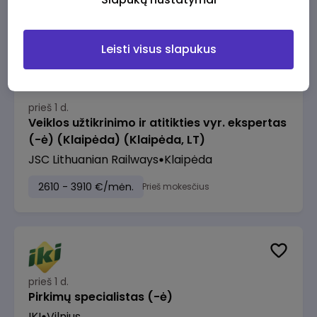
2610 - 3910 €/mėn.
Prieš mokesčius
Leisti visus slapukus
prieš 1 d.
Veiklos užtikrinimo ir atitikties vyr. ekspertas
(-ė) (Klaipėda) (Klaipėda, LT)
JSC Lithuanian Railways
Klaipėda
2610 - 3910 €/mėn.
Prieš mokesčius
prieš 1 d.
Pirkimų specialistas (-ė)
IKI
Vilnius