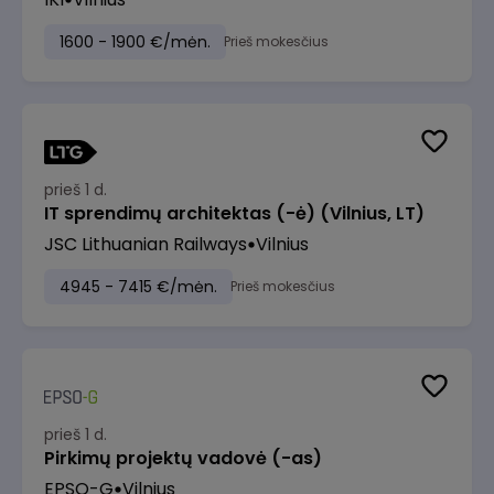
1600 - 1900 €/mėn.
Prieš mokesčius
prieš 1 d.
IT sprendimų architektas (-ė) (Vilnius, LT)
JSC Lithuanian Railways
Vilnius
4945 - 7415 €/mėn.
Prieš mokesčius
prieš 1 d.
Pirkimų projektų vadovė (-as)
EPSO-G
Vilnius