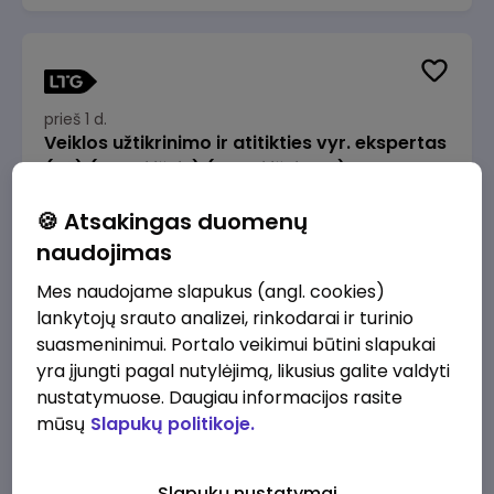
prieš 1 d.
Veiklos užtikrinimo ir atitikties vyr. ekspertas
(-ė) (Radviliškis) (Radviliškis, LT)
JSC Lithuanian Railways
Radviliškis
🍪 Atsakingas duomenų
2610 - 3910 €/mėn.
Prieš mokesčius
naudojimas
Mes naudojame slapukus (angl. cookies)
lankytojų srauto analizei, rinkodarai ir turinio
suasmeninimui. Portalo veikimui būtini slapukai
yra įjungti pagal nutylėjimą, likusius galite valdyti
prieš 1 d.
nustatymuose. Daugiau informacijos rasite
Veiklos užtikrinimo ir atitikties vyr. ekspertas
mūsų
Slapukų politikoje.
(-ė) (Kaunas) (Kaunas, LT)
JSC Lithuanian Railways
Kaunas
Slapukų nustatymai