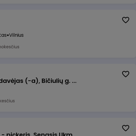
tas
Vilnius
mokesčius
Kasininkas (-ė) - pardavėjas (-a), Bičiulių g. 36, Bukiškis, Vilnius
kesčius
Prekių surinkėjas (-a) - pickeris, Senasis Ukmergės kelias 8, Avižieniai