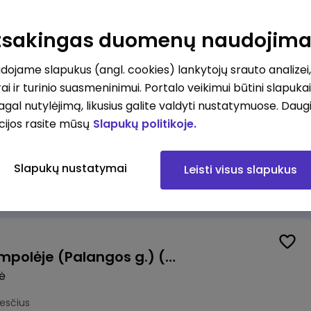
Pardavėjas (-a) Vilniuje (Bajorų kelias) (terminuota sutartis iki 3 mėn. laikotarpiui)
Atsakingas duomenų naudojim
okesčius
ojame slapukus (angl. cookies) lankytojų srauto analizei,
ai ir turinio suasmeninimui. Portalo veikimui būtini slapuka
pagal nutylėjimą, likusius galite valdyti nustatymuose. Daug
cijos rasite mūsų
Slapukų politikoje.
Krovėjas (-a) Ringauduose (galimybė dirbti nepilnu etatu)
a
Slapukų nustatymai
Leisti visus slapukus
kesčius
Valytojas (-a) Marijampolėje (Palangos g.) (0,25 etatu)
ė
esčius