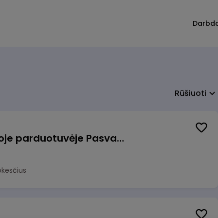
Darbd
Rūšiuoti
Pardavėjas (-a) naujoje parduotuvėje Pasvalyje (PAPILDOMAS 600€ PRIEDAS)
okesčius