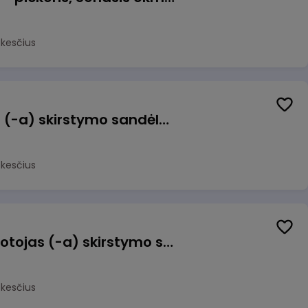
okesčius
Sandėlio darbuotojas (-a) skirstymo sandėlyje
okesčius
Užsakymų komplektuotojas (-a) skirstymo sandėlyje
okesčius