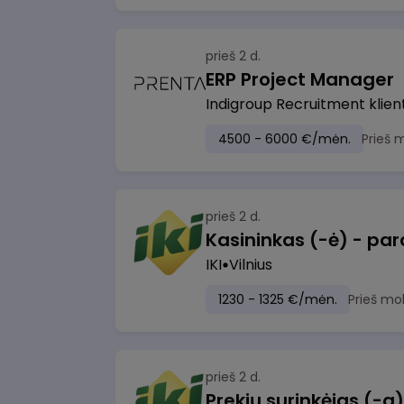
prieš 2 d.
ERP Project Manager
Indigroup Recruitment klien
4500 - 6000 €/mėn.
Prieš 
prieš 2 d.
IKI
Vilnius
1230 - 1325 €/mėn.
Prieš mo
prieš 2 d.