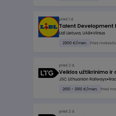
prieš 1 d.
Lidl Lietuva, UAB
Vilnius
2900 €/mėn.
Prieš mokesči
prieš 2 d.
JSC Lithuanian Railways
Radv
2610 - 3910 €/mėn.
Prieš m
prieš 2 d.