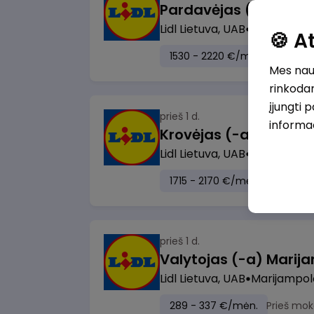
Lidl Lietuva, UAB
Vilnius
🍪 
1530 - 2220 €/mėn.
Prieš m
Mes naud
rinkodar
įjungti 
prieš 1 d.
informa
Lidl Lietuva, UAB
Visa Lietuv
1715 - 2170 €/mėn.
Prieš mo
prieš 1 d.
Lidl Lietuva, UAB
Marijampol
289 - 337 €/mėn.
Prieš mok