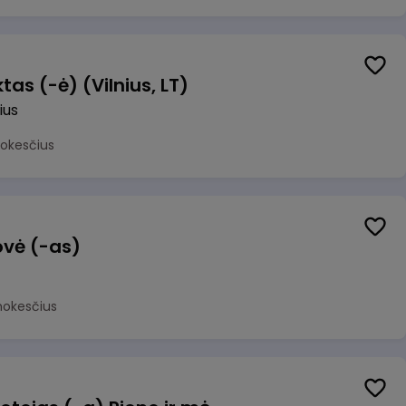
as (-ė) (Vilnius, LT)
ius
mokesčius
ovė (-as)
mokesčius