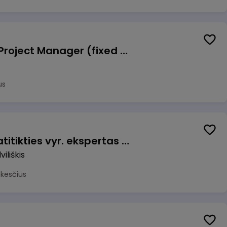
Talent Development Project Manager (fixed term - 1.5 years)
us
Veiklos užtikrinimo ir atitikties vyr. ekspertas (-ė) (Radviliškis) (Radviliškis, LT)
iliškis
okesčius