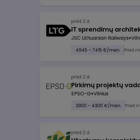
prieš 2 d.
IT sprendimų architekt
JSC Lithuanian Railways
Viln
4945 - 7415 €/mėn.
Prieš 
prieš 2 d.
Pirkimų projektų vad
EPSO-G
Vilnius
2900 - 4300 €/mėn.
Prieš 
prieš 2 d.