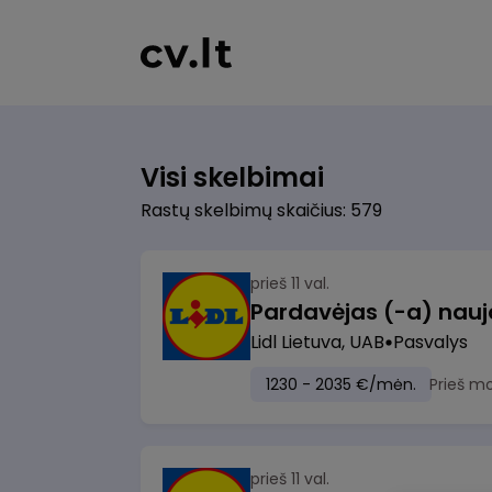
Visi skelbimai
Rastų skelbimų skaičius: 579
prieš 11 val.
Lidl Lietuva, UAB
Pasvalys
1230 - 2035 €/mėn.
Prieš m
prieš 11 val.