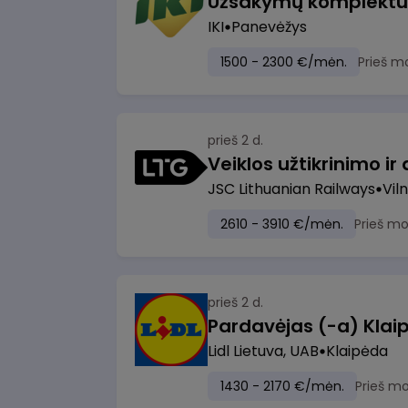
IKI
Panevėžys
1500 - 2300 €/mėn.
Prieš m
prieš 2 d.
JSC Lithuanian Railways
Viln
2610 - 3910 €/mėn.
Prieš m
prieš 2 d.
Pardavėjas (-a) Klaip
Lidl Lietuva, UAB
Klaipėda
1430 - 2170 €/mėn.
Prieš m