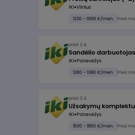
IKI
Vilnius
1230 - 1968 €/mėn.
Prieš m
prieš 2 d.
IKI
Panevėžys
1280 - 1380 €/mėn.
Prieš m
prieš 2 d.
IKI
Panevėžys
1500 - 1850 €/mėn.
Prieš m