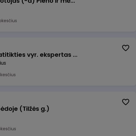
Užsakymų komplektuotojas (-a) Pieno ir mėsos sandėlyje
okesčius
Veiklos užtikrinimo ir atitikties vyr. ekspertas (-ė) (Vilnius, LT)
ius
okesčius
ėdoje (Tilžės g.)
okesčius