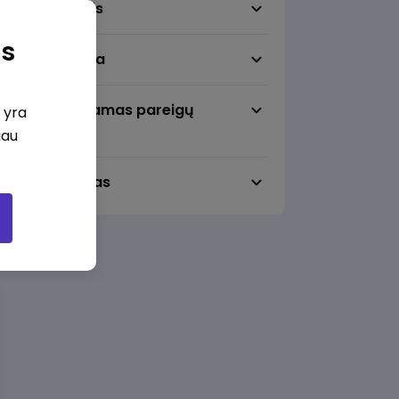
Darbo sritis
as
Darbo vieta
Pageidaujamas pareigų
i yra
lygmuo
iau
Darbo laikas