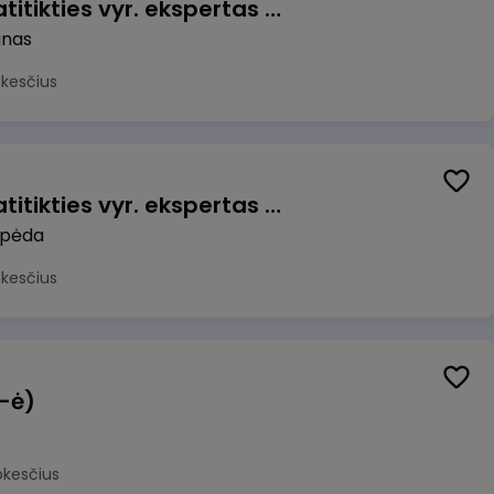
Veiklos užtikrinimo ir atitikties vyr. ekspertas (-ė) (Kaunas) (Kaunas, LT)
unas
okesčius
Veiklos užtikrinimo ir atitikties vyr. ekspertas (-ė) (Klaipėda) (Klaipėda, LT)
ipėda
okesčius
(-ė)
okesčius