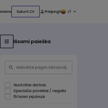
aviams
Sukurti CV
Prisijungti
LT
Išsami paieška
Nuotolinis darbas
Specialūs poreikiai / negalia
Вітаємо українців