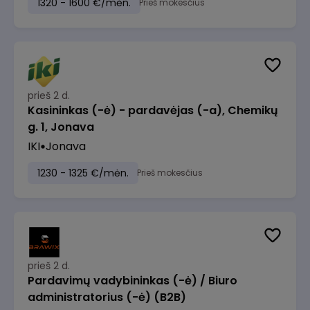
1320 - 1600 €/mėn.
Prieš mokesčius
prieš 2 d.
Kasininkas (-ė) - pardavėjas (-a), Chemikų
g. 1, Jonava
IKI
Jonava
1230 - 1325 €/mėn.
Prieš mokesčius
prieš 2 d.
Pardavimų vadybininkas (-ė) / Biuro
administratorius (-ė) (B2B)