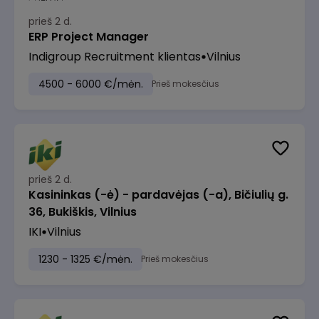
prieš 2 d.
ERP Project Manager
Indigroup Recruitment klientas
Vilnius
4500 - 6000 €/mėn.
Prieš mokesčius
prieš 2 d.
Kasininkas (-ė) - pardavėjas (-a), Bičiulių g.
36, Bukiškis, Vilnius
IKI
Vilnius
1230 - 1325 €/mėn.
Prieš mokesčius