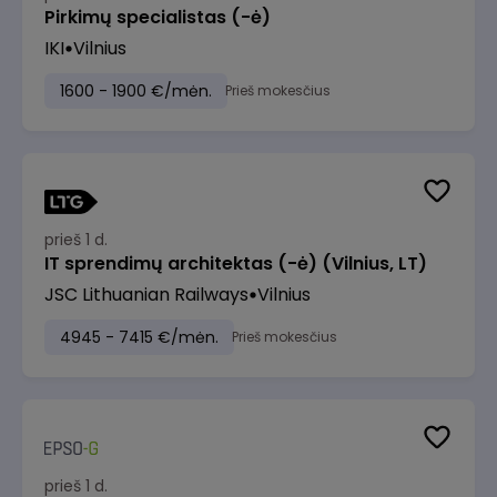
Pirkimų specialistas (-ė)
IKI
Vilnius
1600 - 1900 €/mėn.
Prieš mokesčius
prieš 1 d.
IT sprendimų architektas (-ė) (Vilnius, LT)
JSC Lithuanian Railways
Vilnius
4945 - 7415 €/mėn.
Prieš mokesčius
prieš 1 d.