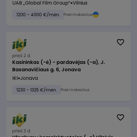
UAB „Global Film Group“
Vilnius
1200 - 4000 €/mėn.
Prieš mokesčius
prieš 2 d.
Kasininkas (-ė) - pardavėjas (-a), J.
Basanavičiaus g. 6, Jonava
IKI
Jonava
1230 - 1325 €/mėn.
Prieš mokesčius
prieš 3 d.