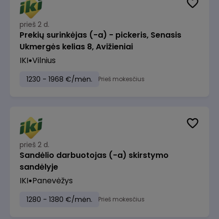
prieš 2 d.
Prekių surinkėjas (-a) - pickeris, Senasis
Ukmergės kelias 8, Avižieniai
IKI
Vilnius
1230 - 1968 €/mėn.
Prieš mokesčius
prieš 2 d.
Sandėlio darbuotojas (-a) skirstymo
sandėlyje
IKI
Panevėžys
1280 - 1380 €/mėn.
Prieš mokesčius