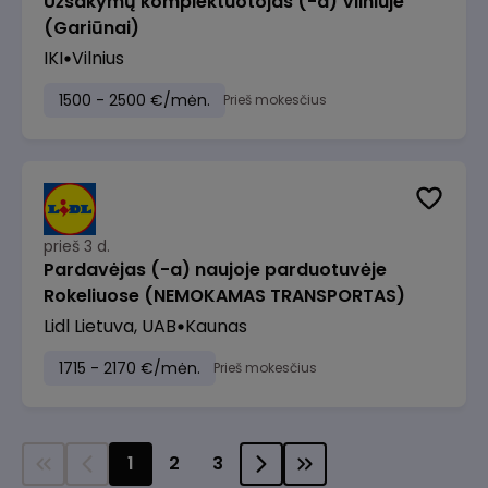
Užsakymų komplektuotojas (-a) Vilniuje
(Gariūnai)
IKI
Vilnius
1500 - 2500 €/mėn.
Prieš mokesčius
prieš 3 d.
Pardavėjas (-a) naujoje parduotuvėje
Rokeliuose (NEMOKAMAS TRANSPORTAS)
Lidl Lietuva, UAB
Kaunas
1715 - 2170 €/mėn.
Prieš mokesčius
1
2
3