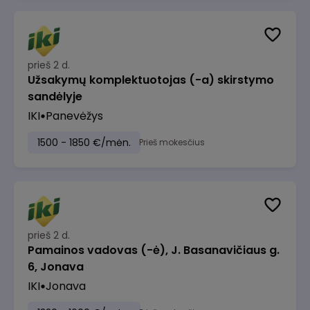
prieš 2 d.
Užsakymų komplektuotojas (-a) skirstymo
sandėlyje
IKI
Panevėžys
1500 - 1850 €/mėn.
Prieš mokesčius
prieš 2 d.
Pamainos vadovas (-ė), J. Basanavičiaus g.
6, Jonava
IKI
Jonava