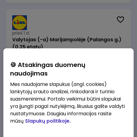
prieš 1 d.
Valytojas (-a) Marijampolėje (Palangos g.)
(0,25 etatu)
Lidl Lietuva, UAB
Marijampolė
🍪 Atsakingas duomenų
289 - 337 €/mėn.
Prieš mokesčius
naudojimas
Mes naudojame slapukus (angl. cookies)
lankytojų srauto analizei, rinkodarai ir turinio
suasmeninimui. Portalo veikimui būtini slapukai
yra įjungti pagal nutylėjimą, likusius galite valdyti
prieš 1 d.
nustatymuose. Daugiau informacijos rasite
Talent Development Project Manager (fixed
mūsų
Slapukų politikoje.
term - 1.5 years)
Lidl Lietuva, UAB
Vilnius