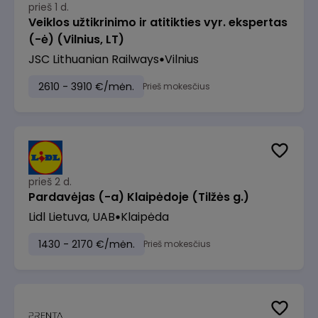
prieš 1 d.
Veiklos užtikrinimo ir atitikties vyr. ekspertas
(-ė) (Vilnius, LT)
JSC Lithuanian Railways
Vilnius
2610 - 3910 €/mėn.
Prieš mokesčius
prieš 2 d.
Pardavėjas (-a) Klaipėdoje (Tilžės g.)
Lidl Lietuva, UAB
Klaipėda
1430 - 2170 €/mėn.
Prieš mokesčius