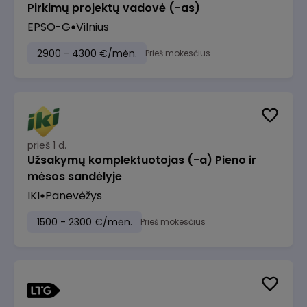
Pirkimų projektų vadovė (-as)
EPSO-G
Vilnius
2900 - 4300 €/mėn.
Prieš mokesčius
prieš 1 d.
Užsakymų komplektuotojas (-a) Pieno ir
mėsos sandėlyje
IKI
Panevėžys
1500 - 2300 €/mėn.
Prieš mokesčius