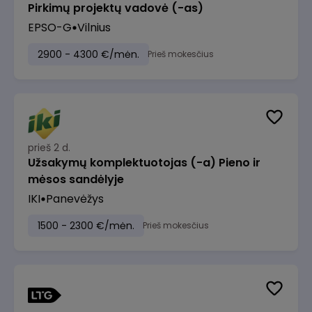
Pirkimų projektų vadovė (-as)
EPSO-G
Vilnius
2900 - 4300 €/mėn.
Prieš mokesčius
prieš 2 d.
Užsakymų komplektuotojas (-a) Pieno ir
mėsos sandėlyje
IKI
Panevėžys
1500 - 2300 €/mėn.
Prieš mokesčius