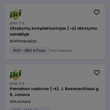
prieš 2 d.
Užsakymų komplektuotojas (-a) skirstymo
sandėlyje
IKI
Panevėžys
1500 - 1850 €/mėn.
Prieš mokesčius
prieš 2 d.
Pamainos vadovas (-ė), J. Basanavičiaus g.
6, Jonava
IKI
Jonava