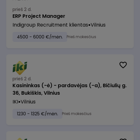
prieš 2 d.
ERP Project Manager
Indigroup Recruitment klientas
Vilnius
4500 - 6000 €/mėn.
Prieš mokesčius
prieš 2 d.
Kasininkas (-ė) - pardavėjas (-a), Bičiulių g.
36, Bukiškis, Vilnius
IKI
Vilnius
1230 - 1325 €/mėn.
Prieš mokesčius