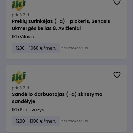
prieš 2 d.
Prekių surinkėjas (-a) - pickeris, Senasis
Ukmergės kelias 8, Avižieniai
IKI
Vilnius
1230 - 1968 €/mėn.
Prieš mokesčius
prieš 2 d.
Sandėlio darbuotojas (-a) skirstymo
sandėlyje
IKI
Panevėžys
1280 - 1380 €/mėn.
Prieš mokesčius