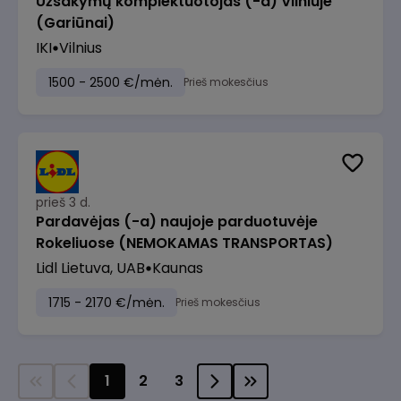
Užsakymų komplektuotojas (-a) Vilniuje
(Gariūnai)
IKI
Vilnius
1500 - 2500 €/mėn.
Prieš mokesčius
prieš 3 d.
Pardavėjas (-a) naujoje parduotuvėje
Rokeliuose (NEMOKAMAS TRANSPORTAS)
Lidl Lietuva, UAB
Kaunas
1715 - 2170 €/mėn.
Prieš mokesčius
1
2
3