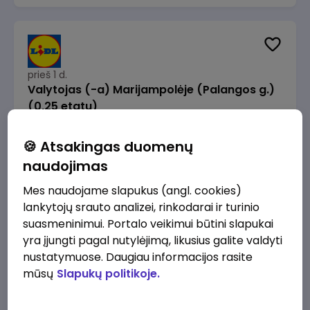
prieš 1 d.
Valytojas (-a) Marijampolėje (Palangos g.)
(0,25 etatu)
Lidl Lietuva, UAB
Marijampolė
🍪 Atsakingas duomenų
289 - 337 €/mėn.
Prieš mokesčius
naudojimas
Mes naudojame slapukus (angl. cookies)
lankytojų srauto analizei, rinkodarai ir turinio
suasmeninimui. Portalo veikimui būtini slapukai
yra įjungti pagal nutylėjimą, likusius galite valdyti
prieš 1 d.
nustatymuose. Daugiau informacijos rasite
Talent Development Project Manager (fixed
mūsų
Slapukų politikoje.
term - 1.5 years)
Lidl Lietuva, UAB
Vilnius