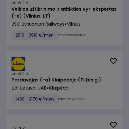
prieš 2 d.
Veiklos užtikrinimo ir atitikties vyr. ekspertas
(-ė) (Vilnius, LT)
JSC Lithuanian Railways
Vilnius
2610 - 3910 €/mėn.
Prieš mokesčius
prieš 2 d.
Pardavėjas (-a) Klaipėdoje (Tilžės g.)
Lidl Lietuva, UAB
Klaipėda
1430 - 2170 €/mėn.
Prieš mokesčius