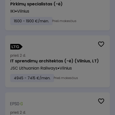
Pirkimų specialistas (-ė)
IKI
Vilnius
1600 - 1900 €/mėn.
Prieš mokesčius
prieš 2 d.
IT sprendimų architektas (-ė) (Vilnius, LT)
JSC Lithuanian Railways
Vilnius
4945 - 7415 €/mėn.
Prieš mokesčius
prieš 2 d.