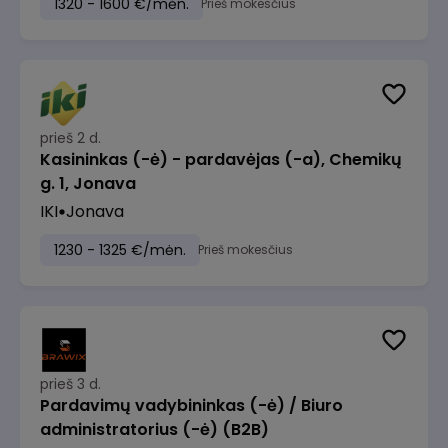
1320 - 1600 €/mėn.
Prieš mokesčius
prieš 2 d.
Kasininkas (-ė) - pardavėjas (-a), Chemikų
g. 1, Jonava
IKI
Jonava
1230 - 1325 €/mėn.
Prieš mokesčius
prieš 3 d.
Pardavimų vadybininkas (-ė) / Biuro
administratorius (-ė) (B2B)