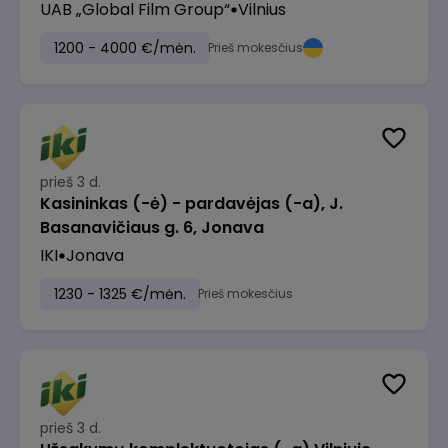
UAB „Global Film Group“
Vilnius
1200 - 4000 €/mėn.
Prieš mokesčius
prieš 3 d.
Kasininkas (-ė) - pardavėjas (-a), J.
Basanavičiaus g. 6, Jonava
IKI
Jonava
1230 - 1325 €/mėn.
Prieš mokesčius
prieš 3 d.