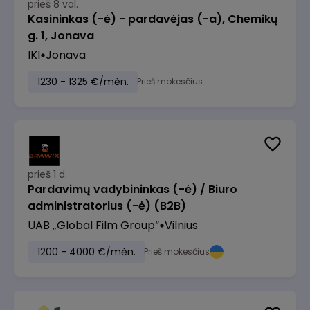
prieš 8 val.
Kasininkas (-ė) - pardavėjas (-a), Chemikų
g. 1, Jonava
IKI
Jonava
1230 - 1325 €/mėn.
Prieš mokesčius
prieš 1 d.
Pardavimų vadybininkas (-ė) / Biuro
administratorius (-ė) (B2B)
UAB „Global Film Group“
Vilnius
1200 - 4000 €/mėn.
Prieš mokesčius