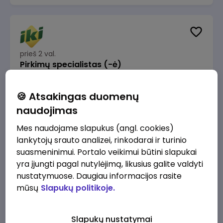
prieš 2 val.
Pirkimų specialistas (-ė)
IKI
Vilnius
🍪 Atsakingas duomenų
1600 - 1900 €/mėn.
Prieš mokesčius
naudojimas
Mes naudojame slapukus (angl. cookies)
lankytojų srauto analizei, rinkodarai ir turinio
suasmeninimui. Portalo veikimui būtini slapukai
yra įjungti pagal nutylėjimą, likusius galite valdyti
prieš 2 val.
IT sprendimų architektas (-ė) (Vilnius, LT)
nustatymuose. Daugiau informacijos rasite
mūsų
Slapukų politikoje.
JSC Lithuanian Railways
Vilnius
4945 - 7415 €/mėn.
Prieš mokesčius
Slapukų nustatymai