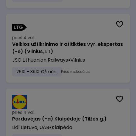
prieš 4 val.
Veiklos užtikrinimo ir atitikties vyr. ekspertas
(-ė) (Vilnius, LT)
JSC Lithuanian Railways
Vilnius
2610 - 3910 €/mėn.
Prieš mokesčius
prieš 4 val.
Pardavėjas (-a) Klaipėdoje (Tilžės g.)
Lidl Lietuva, UAB
Klaipėda