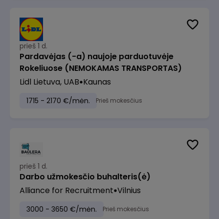
prieš 1 d.
Pardavėjas (-a) naujoje parduotuvėje
Rokeliuose (NEMOKAMAS TRANSPORTAS)
Lidl Lietuva, UAB
Kaunas
1715 - 2170 €/mėn.
Prieš mokesčius
prieš 1 d.
Darbo užmokesčio buhalteris(ė)
Alliance for Recruitment
Vilnius
3000 - 3650 €/mėn.
Prieš mokesčius