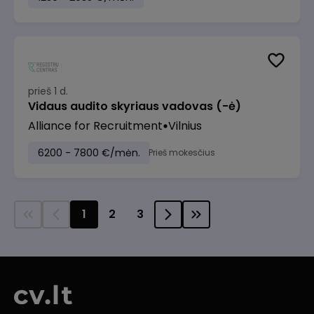
prieš 1 d.
Vidaus audito skyriaus vadovas (-ė)
Alliance for Recruitment
Vilnius
6200 - 7800 €/mėn.
Prieš mokesčius
1
2
3