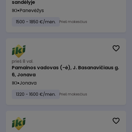
sandėlyje
IKI
Panevėžys
1500 - 1850 €/mėn.
Prieš mokesčius
prieš 8 val.
Pamainos vadovas (-ė), J. Basanavičiaus g.
6, Jonava
IKI
Jonava
1320 - 1600 €/mėn.
Prieš mokesčius