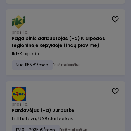
prieš 1 d.
Pagalbinis darbuotojas (-a) Klaipėdos
regioninėje kepykloje (indų plovime)
IKI
Klaipėda
Nuo 1155 €/mėn.
Prieš mokesčius
prieš 1 d.
Pardavėjas (-a) Jurbarke
Lidl Lietuva, UAB
Jurbarkas
1230 - 2035 €/mėn.
Prieš mokesčius