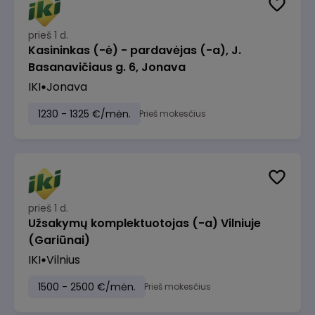
prieš 1 d.
Kasininkas (-ė) - pardavėjas (-a), J.
Basanavičiaus g. 6, Jonava
IKI
Jonava
1230 - 1325 €/mėn.
Prieš mokesčius
prieš 1 d.
Užsakymų komplektuotojas (-a) Vilniuje
(Gariūnai)
IKI
Vilnius
1500 - 2500 €/mėn.
Prieš mokesčius