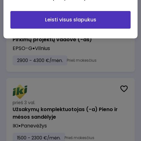
Leisti visus slapukus
prieš 2 val.
Pirkimų projektų vadovė (-as)
EPSO-G
Vilnius
2900 - 4300 €/mėn.
Prieš mokesčius
prieš 3 val.
Užsakymų komplektuotojas (-a) Pieno ir
mėsos sandėlyje
IKI
Panevėžys
1500 - 2300 €/mėn.
Prieš mokesčius