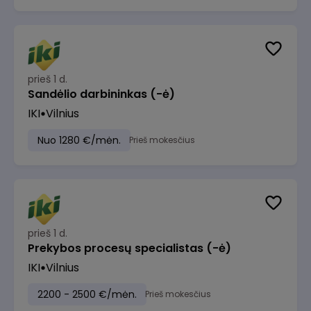
prieš 1 d.
Sandėlio darbininkas (-ė)
IKI
Vilnius
Nuo 1280 €/mėn.
Prieš mokesčius
prieš 1 d.
Prekybos procesų specialistas (-ė)
IKI
Vilnius
2200 - 2500 €/mėn.
Prieš mokesčius