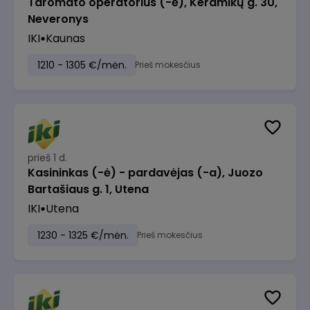
Taromato operatorius (-ė), Keramikų g. 30,
Neveronys
IKI
Kaunas
1210 - 1305 €/mėn.
Prieš mokesčius
prieš 1 d.
Kasininkas (-ė) - pardavėjas (-a), Juozo
Bartašiaus g. 1, Utena
IKI
Utena
1230 - 1325 €/mėn.
Prieš mokesčius