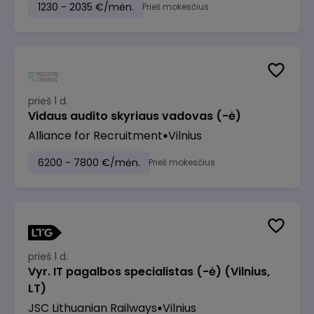
1230 - 2035 €/mėn.
Prieš mokesčius
prieš 1 d.
Vidaus audito skyriaus vadovas (-ė)
Alliance for Recruitment
Vilnius
6200 - 7800 €/mėn.
Prieš mokesčius
prieš 1 d.
Vyr. IT pagalbos specialistas (-ė) (Vilnius,
LT)
JSC Lithuanian Railways
Vilnius