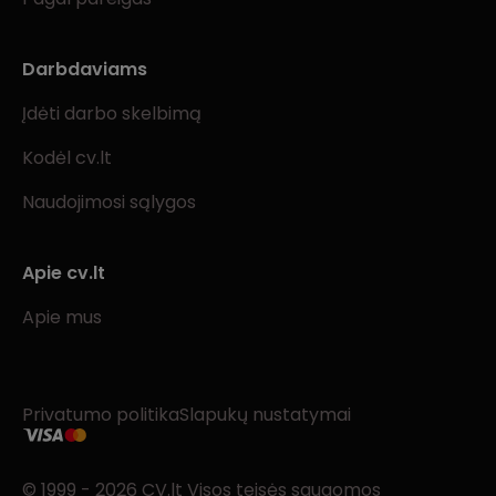
Darbdaviams
Įdėti darbo skelbimą
Kodėl cv.lt
Naudojimosi sąlygos
Apie cv.lt
Apie mus
Privatumo politika
Slapukų nustatymai
© 1999 - 2026 CV.lt Visos teisės saugomos