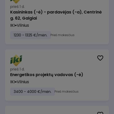
prieš 1 d.
Kasininkas (-ė) - pardavėjas (-a), Centrinė
g. 62, Galgiai
IKI
Vilnius
1230 - 1325 €/mėn.
Prieš mokesčius
prieš 1 d.
Energetikos projektų vadovas (-ė)
IKI
Vilnius
3400 - 4000 €/mėn.
Prieš mokesčius