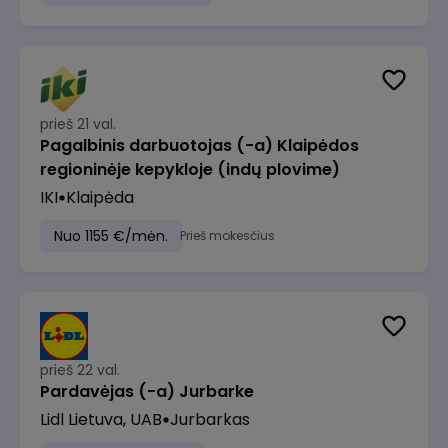
prieš 21 val.
Pagalbinis darbuotojas (-a) Klaipėdos
regioninėje kepykloje (indų plovime)
IKI
Klaipėda
Nuo 1155 €/mėn.
Prieš mokesčius
prieš 22 val.
Pardavėjas (-a) Jurbarke
Lidl Lietuva, UAB
Jurbarkas