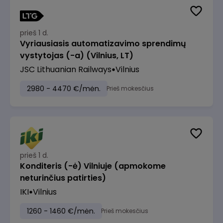
prieš 1 d.
Vyriausiasis automatizavimo sprendimų
vystytojas (-a) (Vilnius, LT)
JSC Lithuanian Railways
Vilnius
2980 - 4470 €/mėn.
Prieš mokesčius
prieš 1 d.
Konditeris (-ė) Vilniuje (apmokome
neturinčius patirties)
IKI
Vilnius
1260 - 1460 €/mėn.
Prieš mokesčius