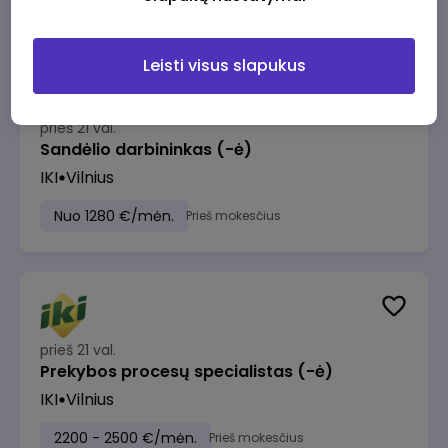
Leisti visus slapukus
prieš 21 val.
Sandėlio darbininkas (-ė)
IKI
Vilnius
Nuo 1280 €/mėn.
Prieš mokesčius
prieš 21 val.
Prekybos procesų specialistas (-ė)
IKI
Vilnius
2200 - 2500 €/mėn.
Prieš mokesčius