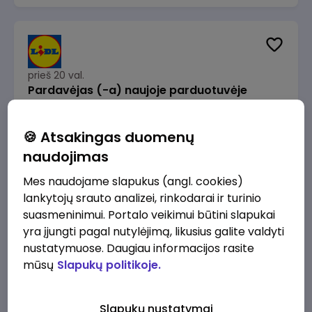
prieš 20 val.
Pardavėjas (-a) naujoje parduotuvėje
Rokeliuose (NEMOKAMAS TRANSPORTAS)
Lidl Lietuva, UAB
Kaunas
🍪 Atsakingas duomenų
1715 - 2170 €/mėn.
Prieš mokesčius
naudojimas
Mes naudojame slapukus (angl. cookies)
lankytojų srauto analizei, rinkodarai ir turinio
suasmeninimui. Portalo veikimui būtini slapukai
yra įjungti pagal nutylėjimą, likusius galite valdyti
prieš 20 val.
nustatymuose. Daugiau informacijos rasite
Darbo užmokesčio buhalteris(ė)
mūsų
Slapukų politikoje.
Alliance for Recruitment
Vilnius
3000 - 3650 €/mėn.
Slapukų nustatymai
Prieš mokesčius