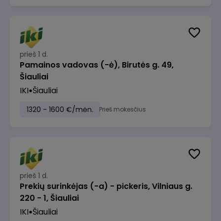
prieš 1 d.
Pamainos vadovas (-ė), Birutės g. 49,
Šiauliai
IKI
Šiauliai
1320 - 1600 €/mėn.
Prieš mokesčius
prieš 1 d.
Prekių surinkėjas (-a) - pickeris, Vilniaus g.
220 - 1, Šiauliai
IKI
Šiauliai