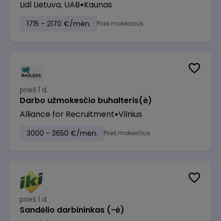
Lidl Lietuva, UAB
Kaunas
1715 - 2170 €/mėn.
Prieš mokesčius
prieš 1 d.
Darbo užmokesčio buhalteris(ė)
Alliance for Recruitment
Vilnius
3000 - 3650 €/mėn.
Prieš mokesčius
prieš 1 d.
Sandėlio darbininkas (-ė)