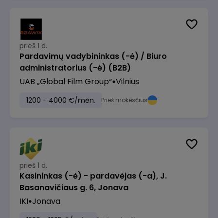
prieš 1 d.
Pardavimų vadybininkas (-ė) / Biuro
administratorius (-ė) (B2B)
UAB „Global Film Group“
Vilnius
1200 - 4000 €/mėn.
Prieš mokesčius
prieš 1 d.
Kasininkas (-ė) - pardavėjas (-a), J.
Basanavičiaus g. 6, Jonava
IKI
Jonava