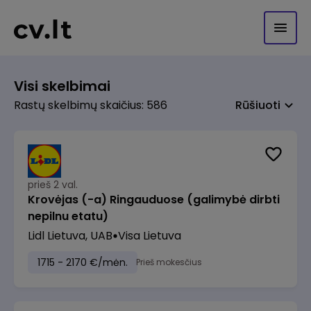
Visi skelbimai
Rastų skelbimų skaičius: 586
Rūšiuoti
prieš 2 val.
Krovėjas (-a) Ringauduose (galimybė dirbti
nepilnu etatu)
Lidl Lietuva, UAB
Visa Lietuva
1715 - 2170 €/mėn.
Prieš mokesčius