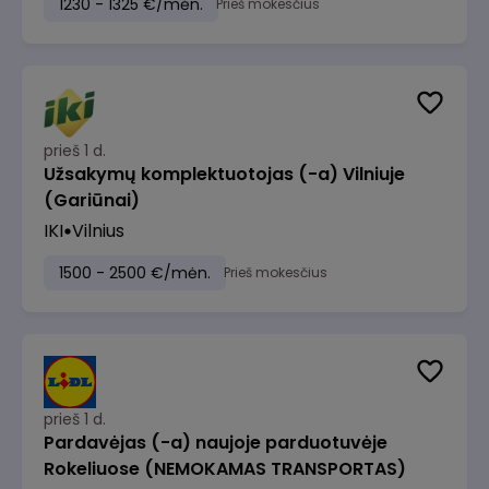
1230 - 1325 €/mėn.
Prieš mokesčius
prieš 1 d.
Užsakymų komplektuotojas (-a) Vilniuje
(Gariūnai)
IKI
Vilnius
1500 - 2500 €/mėn.
Prieš mokesčius
prieš 1 d.
Pardavėjas (-a) naujoje parduotuvėje
Rokeliuose (NEMOKAMAS TRANSPORTAS)