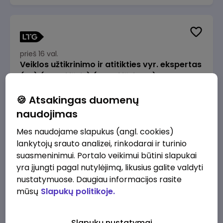
prieš 16 val.
Veiklos užtikrinimo ir atitikties vyr. ekspertas
(-ė) (Radviliškis) (Radviliškis, LT)
JSC Lithuanian Railways
Radviliškis
🍪 Atsakingas duomenų
2610 - 3910 €/mėn.
Prieš mokesčius
naudojimas
Mes naudojame slapukus (angl. cookies)
lankytojų srauto analizei, rinkodarai ir turinio
suasmeninimui. Portalo veikimui būtini slapukai
yra įjungti pagal nutylėjimą, likusius galite valdyti
prieš 16 val.
nustatymuose. Daugiau informacijos rasite
Veiklos užtikrinimo ir atitikties vyr. ekspertas
mūsų
Slapukų politikoje.
(-ė) (Kaunas) (Kaunas, LT)
JSC Lithuanian Railways
Kaunas
Slapukų nustatymai