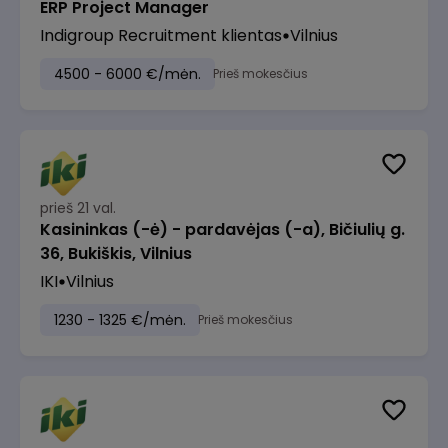
ERP Project Manager
Indigroup Recruitment klientas
Vilnius
4500 - 6000 €/mėn.
Prieš mokesčius
prieš 21 val.
Kasininkas (-ė) - pardavėjas (-a), Bičiulių g.
36, Bukiškis, Vilnius
IKI
Vilnius
1230 - 1325 €/mėn.
Prieš mokesčius