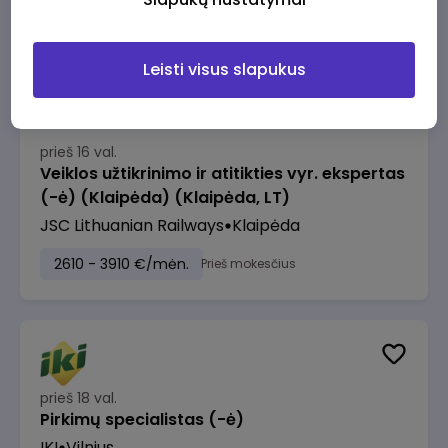
2610 - 3910 €/mėn.
Prieš mokesčius
Leisti visus slapukus
prieš 16 val.
Veiklos užtikrinimo ir atitikties vyr. ekspertas
(-ė) (Klaipėda) (Klaipėda, LT)
JSC Lithuanian Railways
Klaipėda
2610 - 3910 €/mėn.
Prieš mokesčius
prieš 18 val.
Pirkimų specialistas (-ė)
IKI
Vilnius