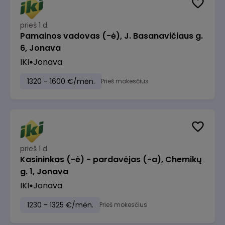
prieš 1 d.
Pamainos vadovas (-ė), J. Basanavičiaus g.
6, Jonava
IKI
Jonava
1320 - 1600 €/mėn.
Prieš mokesčius
prieš 1 d.
Kasininkas (-ė) - pardavėjas (-a), Chemikų
g. 1, Jonava
IKI
Jonava
1230 - 1325 €/mėn.
Prieš mokesčius