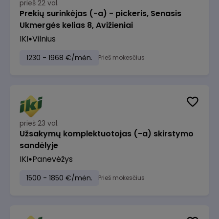
prieš 22 val.
Prekių surinkėjas (-a) - pickeris, Senasis
Ukmergės kelias 8, Avižieniai
IKI
Vilnius
1230 - 1968 €/mėn.
Prieš mokesčius
prieš 23 val.
Užsakymų komplektuotojas (-a) skirstymo
sandėlyje
IKI
Panevėžys
1500 - 1850 €/mėn.
Prieš mokesčius