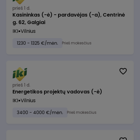
prieš 1 d.
Kasininkas (-ė) - pardavėjas (-a), Centrinė
g. 62, Galgiai
IKI
Vilnius
1230 - 1325 €/mėn.
Prieš mokesčius
prieš 1 d.
Energetikos projektų vadovas (-ė)
IKI
Vilnius
3400 - 4000 €/mėn.
Prieš mokesčius