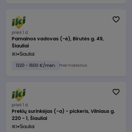
prieš 1 d.
Pamainos vadovas (-ė), Birutės g. 49,
Šiauliai
IKI
Šiauliai
1320 - 1600 €/mėn.
Prieš mokesčius
prieš 1 d.
Prekių surinkėjas (-a) - pickeris, Vilniaus g.
220 - 1, Šiauliai
IKI
Šiauliai