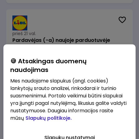
prieš 21 val.
Pardavėjas (-a) naujoje parduotuvėje
Rokeliuose (NEMOKAMAS TRANSPORTAS)
Lidl Lietuva, UAB
Kaunas
🍪 Atsakingas duomenų
1715 - 2170 €/mėn.
Prieš mokesčius
naudojimas
Mes naudojame slapukus (angl. cookies)
lankytojų srauto analizei, rinkodarai ir turinio
suasmeninimui. Portalo veikimui būtini slapukai
yra įjungti pagal nutylėjimą, likusius galite valdyti
prieš 21 val.
nustatymuose. Daugiau informacijos rasite
Darbo užmokesčio buhalteris(ė)
mūsų
Slapukų politikoje.
Alliance for Recruitment
Vilnius
3000 - 3650 €/mėn.
Slapukų nustatymai
Prieš mokesčius