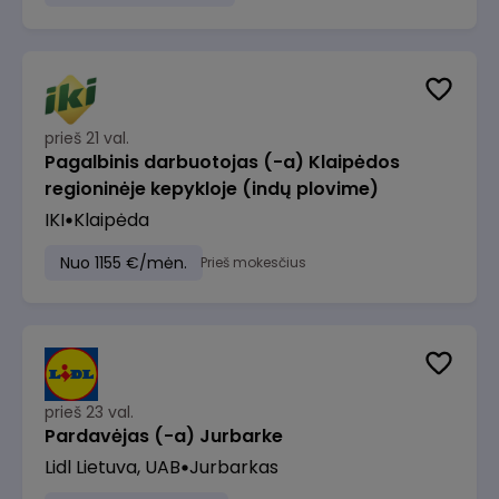
prieš 21 val.
Pagalbinis darbuotojas (-a) Klaipėdos
regioninėje kepykloje (indų plovime)
IKI
Klaipėda
Nuo 1155 €/mėn.
Prieš mokesčius
prieš 23 val.
Pardavėjas (-a) Jurbarke
Lidl Lietuva, UAB
Jurbarkas