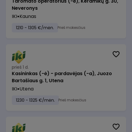
Taromato operatorius (-ė), Keramikų g. 30,
Neveronys
IKI
Kaunas
1210 - 1305 €/mėn.
Prieš mokesčius
prieš 1 d.
Kasininkas (-ė) - pardavėjas (-a), Juozo
Bartašiaus g. 1, Utena
IKI
Utena
1230 - 1325 €/mėn.
Prieš mokesčius