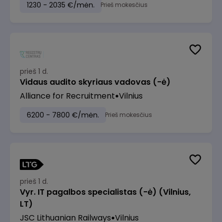
1230 - 2035 €/mėn.
Prieš mokesčius
prieš 1 d.
Vidaus audito skyriaus vadovas (-ė)
Alliance for Recruitment
Vilnius
6200 - 7800 €/mėn.
Prieš mokesčius
prieš 1 d.
Vyr. IT pagalbos specialistas (-ė) (Vilnius,
LT)
JSC Lithuanian Railways
Vilnius