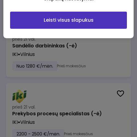
Leisti visus slapukus
prieš 21 val.
Sandėlio darbininkas (-ė)
IKI
Vilnius
Nuo 1280 €/mėn.
Prieš mokesčius
prieš 21 val.
Prekybos procesų specialistas (-ė)
IKI
Vilnius
2200 - 2500 €/mėn.
Prieš mokesčius