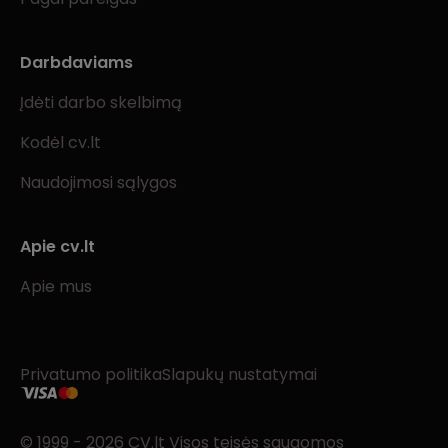
Darbdaviams
Įdėti darbo skelbimą
Kodėl cv.lt
Naudojimosi sąlygos
Apie cv.lt
Apie mus
Privatumo politika
Slapukų nustatymai
© 1999 - 2026 CV.lt Visos teisės saugomos