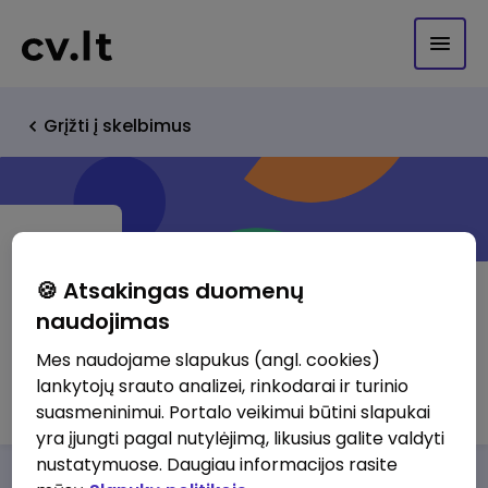
Grįžti į skelbimus
🍪 Atsakingas duomenų
naudojimas
SE SAMPO Life Insurance Baltic
Mes naudojame slapukus (angl. cookies)
lankytojų srauto analizei, rinkodarai ir turinio
Lietuvos filialas
suasmeninimui. Portalo veikimui būtini slapukai
yra įjungti pagal nutylėjimą, likusius galite valdyti
nustatymuose. Daugiau informacijos rasite