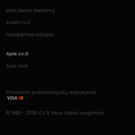
Įdėti darbo skelbimą
Kodėl cv.lt
Naudojimosi sąlygos
Apie cv.lt
Apie mus
Privatumo politika
Slapukų nustatymai
© 1999 - 2026 CV.lt Visos teisės saugomos