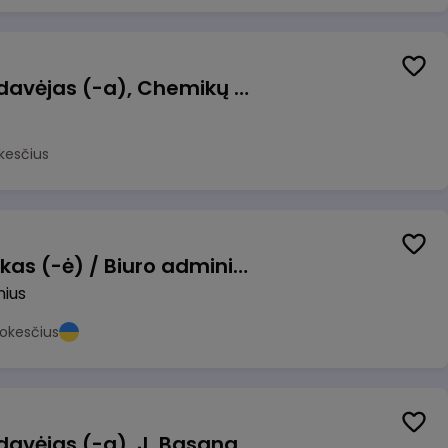
Kasininkas (-ė) - pardavėjas (-a), Chemikų g. 1, Jonava
kesčius
Pardavimų vadybininkas (-ė) / Biuro administratorius (-ė) (B2B)
nius
okesčius
Kasininkas (-ė) - pardavėjas (-a), J. Basanavičiaus g. 6, Jonava