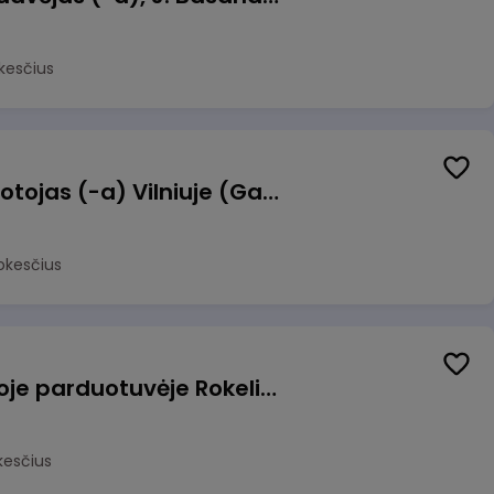
kesčius
Užsakymų komplektuotojas (-a) Vilniuje (Gariūnai)
okesčius
Pardavėjas (-a) naujoje parduotuvėje Rokeliuose (NEMOKAMAS TRANSPORTAS)
kesčius