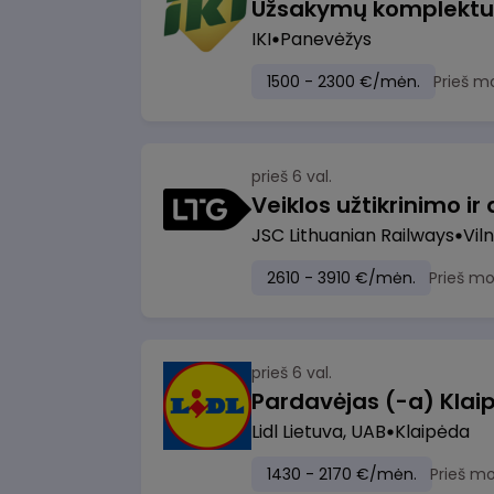
IKI
Panevėžys
1500 - 2300 €/mėn.
Prieš m
prieš 6 val.
JSC Lithuanian Railways
Viln
2610 - 3910 €/mėn.
Prieš m
prieš 6 val.
Pardavėjas (-a) Klaip
Lidl Lietuva, UAB
Klaipėda
1430 - 2170 €/mėn.
Prieš m