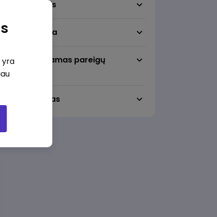
Darbo sritis
as
Darbo vieta
Pageidaujamas pareigų
i yra
lygmuo
iau
Darbo laikas