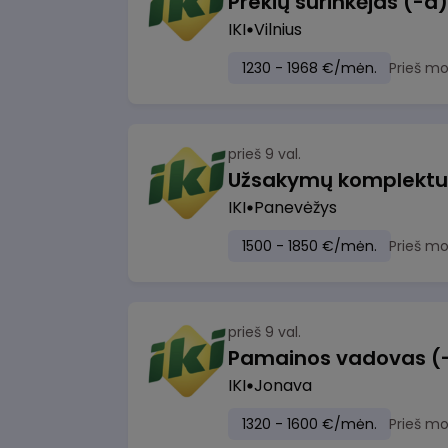
IKI
Vilnius
1230 - 1968 €/mėn.
Prieš m
prieš 9 val.
IKI
Panevėžys
1500 - 1850 €/mėn.
Prieš m
prieš 9 val.
IKI
Jonava
1320 - 1600 €/mėn.
Prieš m