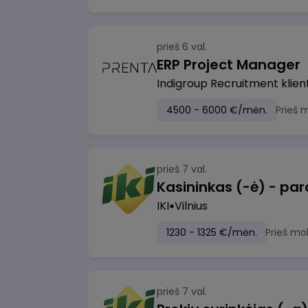
prieš 6 val.
ERP Project Manager
Indigroup Recruitment klien
4500 - 6000 €/mėn.
Prieš 
prieš 7 val.
IKI
Vilnius
1230 - 1325 €/mėn.
Prieš mo
prieš 7 val.