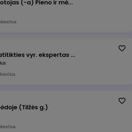
Užsakymų komplektuotojas (-a) Pieno ir mėsos sandėlyje
okesčius
Veiklos užtikrinimo ir atitikties vyr. ekspertas (-ė) (Vilnius, LT)
ius
okesčius
ėdoje (Tilžės g.)
okesčius