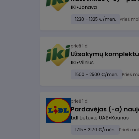
IKI
Jonava
1230 - 1325 €/mėn.
Prieš mo
prieš 1 d.
IKI
Vilnius
1500 - 2500 €/mėn.
Prieš m
prieš 1 d.
Lidl Lietuva, UAB
Kaunas
1715 - 2170 €/mėn.
Prieš mo