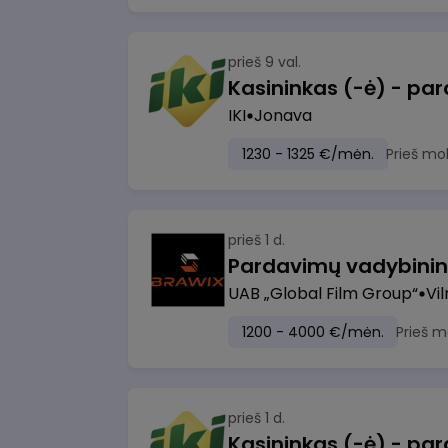
prieš 9 val.
IKI
Jonava
1230 - 1325 €/mėn.
Prieš mo
prieš 1 d.
UAB „Global Film Group“
Vil
1200 - 4000 €/mėn.
Prieš m
prieš 1 d.