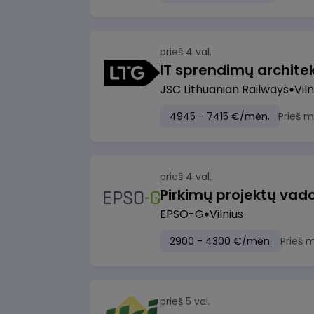
prieš 4 val.
IT sprendimų architekt
JSC Lithuanian Railways
Viln
4945 - 7415 €/mėn.
Prieš 
prieš 4 val.
Pirkimų projektų vad
EPSO-G
Vilnius
2900 - 4300 €/mėn.
Prieš 
prieš 5 val.