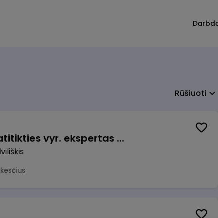
Darbd
Rūšiuoti
Veiklos užtikrinimo ir atitikties vyr. ekspertas (-ė) (Radviliškis) (Radviliškis, LT)
iliškis
okesčius