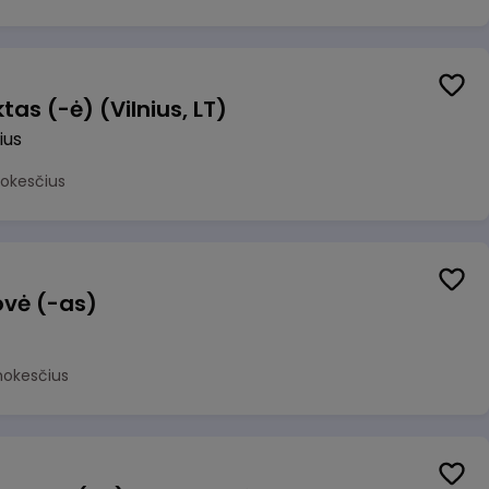
as (-ė) (Vilnius, LT)
ius
mokesčius
ovė (-as)
mokesčius