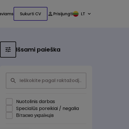
aviams
Sukurti CV
Prisijungti
LT
Išsami paieška
Nuotolinis darbas
Specialūs poreikiai / negalia
Вітаємо українців