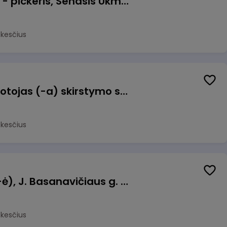
Prekių surinkėjas (-a) - pickeris, Senasis Ukmergės kelias 8, Avižieniai
okesčius
Užsakymų komplektuotojas (-a) skirstymo sandėlyje
okesčius
Pamainos vadovas (-ė), J. Basanavičiaus g. 6, Jonava
okesčius