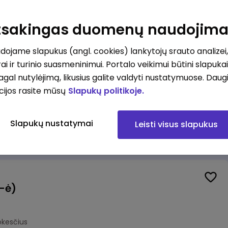
Veiklos užtikrinimo ir atitikties vyr. ekspertas (-ė) (Kaunas) (Kaunas, LT)
unas
Atsakingas duomenų naudojim
okesčius
ojame slapukus (angl. cookies) lankytojų srauto analizei,
ai ir turinio suasmeninimui. Portalo veikimui būtini slapuka
pagal nutylėjimą, likusius galite valdyti nustatymuose. Daug
cijos rasite mūsų
Slapukų politikoje.
Veiklos užtikrinimo ir atitikties vyr. ekspertas (-ė) (Klaipėda) (Klaipėda, LT)
ipėda
Slapukų nustatymai
Leisti visus slapukus
okesčius
(-ė)
okesčius