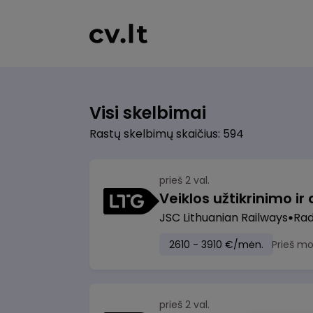
Visi skelbimai
Rastų skelbimų skaičius: 594
prieš 2 val.
JSC Lithuanian Railways
Radv
2610 - 3910 €/mėn.
Prieš m
prieš 2 val.