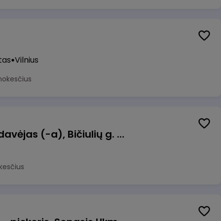
tas
Vilnius
mokesčius
Kasininkas (-ė) - pardavėjas (-a), Bičiulių g. 36, Bukiškis, Vilnius
kesčius