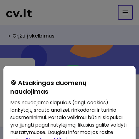
Grįžti į skelbimus
🍪 Atsakingas duomenų
naudojimas
Sermeta UAB
Mes naudojame slapukus (angl. cookies)
lankytojų srauto analizei, rinkodarai ir turinio
http://www.sermeta.net
suasmeninimui. Portalo veikimui būtini slapukai
yra įjungti pagal nutylėjimą, likusius galite valdyti
nustatymuose. Daugiau informacijos rasite