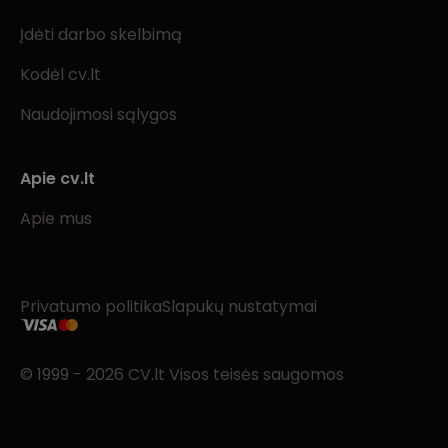
Įdėti darbo skelbimą
Kodėl cv.lt
Naudojimosi sąlygos
Apie cv.lt
Apie mus
Privatumo politika
Slapukų nustatymai
© 1999 - 2026 CV.lt Visos teisės saugomos