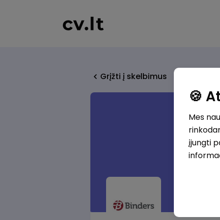
Grįžti į skelbimus
🍪 
Mes naud
rinkodar
įjungti 
informa