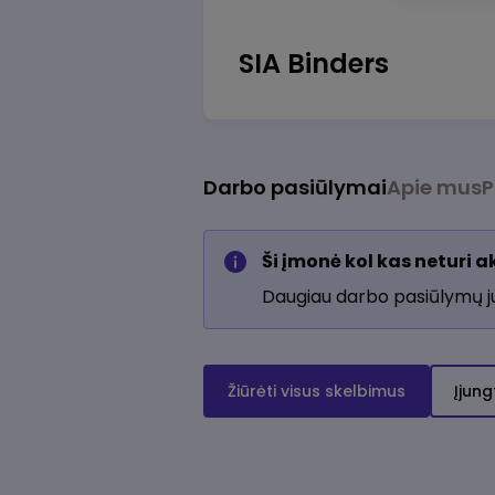
SIA Binders
Darbo pasiūlymai
Apie mus
P
Ši įmonė kol kas neturi 
Daugiau darbo pasiūlymų 
Žiūrėti visus skelbimus
Įjung