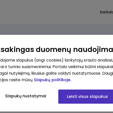
Darbd
Atsakingas duomenų naudojim
ojame slapukus (angl. cookies) lankytojų srauto analizei,
ai ir turinio suasmeninimui. Portalo veikimui būtini slapuka
pagal nutylėjimą, likusius galite valdyti nustatymuose. Daug
cijos rasite mūsų
Slapukų politikoje.
Slapukų nustatymai
Leisti visus slapukus