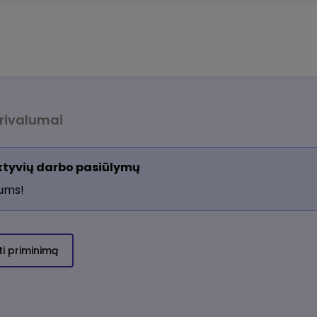
rivalumai
aktyvių darbo pasiūlymų
jums!
ti priminimą