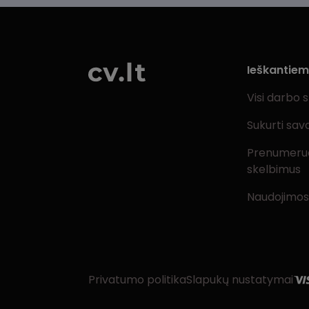
Ieškantie
Visi darbo 
Sukurti sav
Prenumeru
skelbimus
Naudojimos
Privatumo politika
Slapukų nustatymai