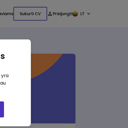
aviams
Sukurti CV
Prisijungti
LT
as
i yra
iau