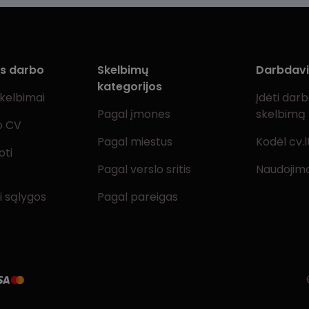
ms darbo
Skelbimų
Darbdav
kategorijos
skelbimai
Įdėti dar
Pagal įmones
skelbimą
o CV
Pagal miestus
Kodėl cv.l
oti
Pagal verslo sritis
Naudojimo
i sąlygos
Pagal pareigas