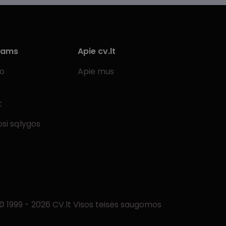
iams
Apie cv.lt
bo
Apie mus
t
si sąlygos
© 1999 - 2026 CV.lt Visos teisės saugomos