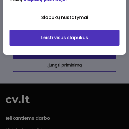
Ši įmonė kol kas neturi aktyvių
darbo pasiūlymų
Slapukų nustatymai
Daugiau darbo pasiūlymų jums!
Leisti visus slapukus
Žiūrėti visus skelbimus
Įjungti priminimą
Ieškantiems darbo