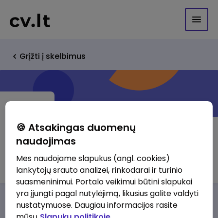
Grįžti į skelbimus
🍪 Atsakingas duomenų
naudojimas
SIC Rinkos tyrimai
Mes naudojame slapukus (angl. cookies)
lankytojų srauto analizei, rinkodarai ir turinio
suasmeninimui. Portalo veikimui būtini slapukai
yra įjungti pagal nutylėjimą, likusius galite valdyti
Darbo pasiūlymai
Apie mus
Privalumai
nustatymuose. Daugiau informacijos rasite
mūsų
Slapukų politikoje.