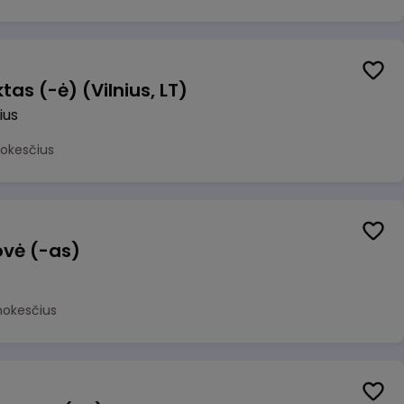
as (-ė) (Vilnius, LT)
ius
mokesčius
ovė (-as)
mokesčius