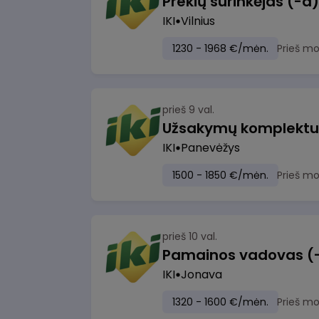
IKI
Vilnius
1230 - 1968 €/mėn.
Prieš m
prieš 9 val.
IKI
Panevėžys
1500 - 1850 €/mėn.
Prieš m
prieš 10 val.
IKI
Jonava
1320 - 1600 €/mėn.
Prieš m