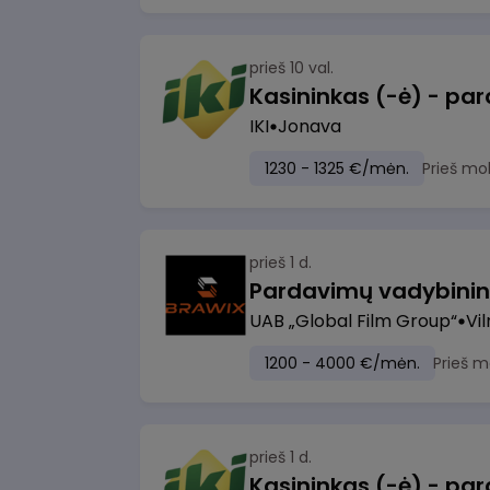
prieš 10 val.
IKI
Jonava
1230 - 1325 €/mėn.
Prieš mo
prieš 1 d.
UAB „Global Film Group“
Vil
1200 - 4000 €/mėn.
Prieš m
prieš 1 d.