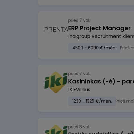
prieš 7 val.
ERP Project Manager
Indigroup Recruitment klien
4500 - 6000 €/mėn.
Prieš 
prieš 7 val.
IKI
Vilnius
1230 - 1325 €/mėn.
Prieš mo
prieš 8 val.