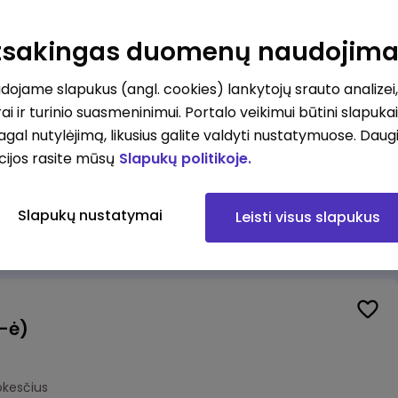
Veiklos užtikrinimo ir atitikties vyr. ekspertas (-ė) (Kaunas) (Kaunas, LT)
unas
Atsakingas duomenų naudojim
okesčius
ojame slapukus (angl. cookies) lankytojų srauto analizei,
ai ir turinio suasmeninimui. Portalo veikimui būtini slapuka
pagal nutylėjimą, likusius galite valdyti nustatymuose. Daug
cijos rasite mūsų
Slapukų politikoje.
Veiklos užtikrinimo ir atitikties vyr. ekspertas (-ė) (Klaipėda) (Klaipėda, LT)
ipėda
Slapukų nustatymai
Leisti visus slapukus
okesčius
(-ė)
okesčius