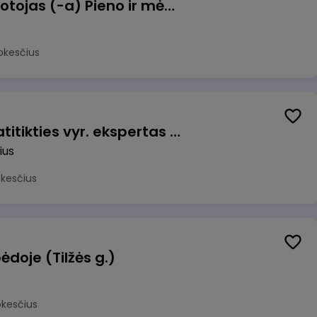
Užsakymų komplektuotojas (-a) Pieno ir mėsos sandėlyje
okesčius
Veiklos užtikrinimo ir atitikties vyr. ekspertas (-ė) (Vilnius, LT)
ius
okesčius
ėdoje (Tilžės g.)
okesčius