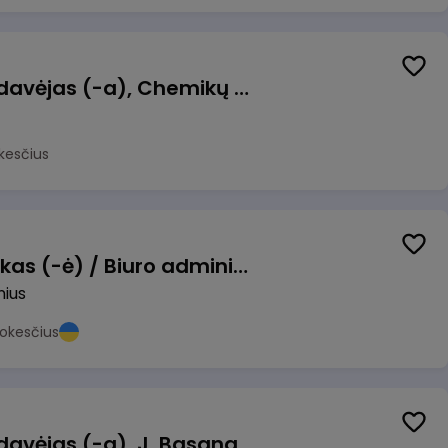
Kasininkas (-ė) - pardavėjas (-a), Chemikų g. 1, Jonava
kesčius
Pardavimų vadybininkas (-ė) / Biuro administratorius (-ė) (B2B)
nius
okesčius
Kasininkas (-ė) - pardavėjas (-a), J. Basanavičiaus g. 6, Jonava