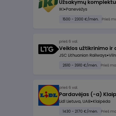
IKI
Panevėžys
1500 - 2300 €/mėn.
Prieš m
prieš 6 val.
JSC Lithuanian Railways
Viln
2610 - 3910 €/mėn.
Prieš m
prieš 6 val.
Pardavėjas (-a) Klaip
Lidl Lietuva, UAB
Klaipėda
1430 - 2170 €/mėn.
Prieš m