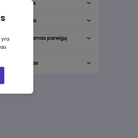
Darbo sritis
as
Darbo vieta
Pageidaujamas pareigų
i yra
lygmuo
iau
Darbo laikas