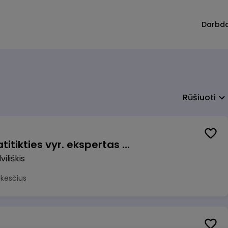
Darbd
Rūšiuoti
Veiklos užtikrinimo ir atitikties vyr. ekspertas (-ė) (Radviliškis) (Radviliškis, LT)
iliškis
okesčius