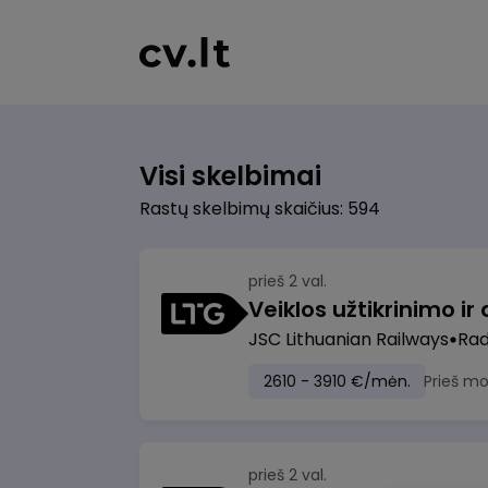
Visi skelbimai
Rastų skelbimų skaičius: 594
prieš 2 val.
JSC Lithuanian Railways
Radv
2610 - 3910 €/mėn.
Prieš m
prieš 2 val.