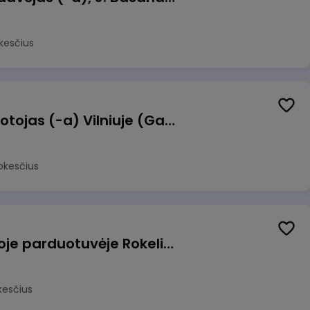
kesčius
Užsakymų komplektuotojas (-a) Vilniuje (Gariūnai)
okesčius
Pardavėjas (-a) naujoje parduotuvėje Rokeliuose (NEMOKAMAS TRANSPORTAS)
kesčius