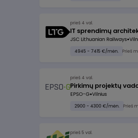
prieš 4 val.
IT sprendimų architekt
JSC Lithuanian Railways
Viln
4945 - 7415 €/mėn.
Prieš 
prieš 4 val.
Pirkimų projektų vad
EPSO-G
Vilnius
2900 - 4300 €/mėn.
Prieš 
prieš 5 val.