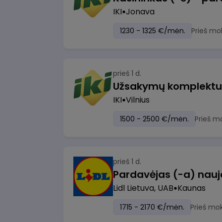
IKI
Jonava
1230 - 1325 €/mėn.
Prieš mo
prieš 1 d.
IKI
Vilnius
1500 - 2500 €/mėn.
Prieš m
prieš 1 d.
Lidl Lietuva, UAB
Kaunas
1715 - 2170 €/mėn.
Prieš mo