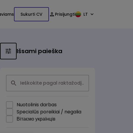
aviams
Sukurti CV
Prisijungti
LT
Išsami paieška
Nuotolinis darbas
Specialūs poreikiai / negalia
Вітаємо українців