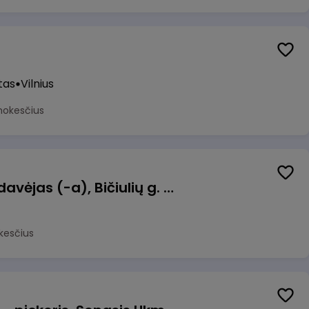
tas
Vilnius
mokesčius
Kasininkas (-ė) - pardavėjas (-a), Bičiulių g. 36, Bukiškis, Vilnius
kesčius