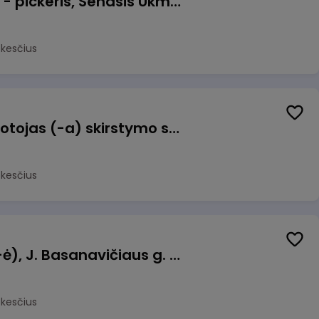
Prekių surinkėjas (-a) - pickeris, Senasis Ukmergės kelias 8, Avižieniai
okesčius
Užsakymų komplektuotojas (-a) skirstymo sandėlyje
okesčius
Pamainos vadovas (-ė), J. Basanavičiaus g. 6, Jonava
okesčius